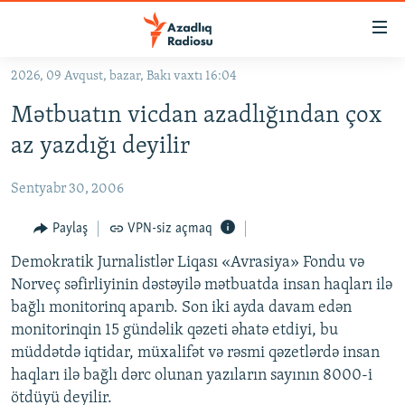
Keçid
linkləri
Əsas
2026, 09 Avqust, bazar, Bakı vaxtı 16:04
məzmuna
GÜNDƏM
Mətbuatın vicdan azadlığından çox
qayıt
#İZAHLA
Əsas
az yazdığı deyilir
KORRUPSIOMETR
naviqasiyaya
qayıt
Sentyabr 30, 2006
#ƏSLINDƏ
Axtarışa
FƏRQƏ BAX
Paylaş
VPN-siz açmaq
keç
QANUNI DOĞRU
Demokratik Jurnalistlər Liqası «Avrasiya» Fondu və
Norveç səfirliyinin dəstəyilə mətbuatda insan haqları ilə
ARAŞDIRMA
bağlı monitorinq aparıb. Son iki ayda davam edən
MULTIMEDIA
monitorinqin 15 gündəlik qəzeti əhatə etdiyi, bu
müddətdə iqtidar, müxalifət və rəsmi qəzetlərdə insan
RADIO ARXIV
VIDEO
haqları ilə bağlı dərc olunan yazıların sayının 8000-i
HAQQIMIZDA
FOTOQALEREYA
OXU ZALI
ötdüyü deyilir.