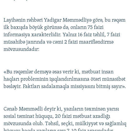
İNFOQRAFIKA
AZƏRBAYCAN ƏDƏBIYYATI KITABXANASI
MISSIYAMIZ
BIZI IZLƏ
KARIKATURA
İSLAM VƏ DEMOKRATIYA
PEŞƏ ETIKASI VƏ JURNALISTIKA STANDARTLARIMIZ
Layihənin rəhbəri Yadigar Məmmədliyə görə, bu rəqəm
İZ - MƏDƏNIYYƏT PROQRAMI
MATERIALLARIMIZDAN ISTIFADƏ
ilk baxışda böyük görünsə də, onların 75 faizi
informasiya xarakterlidir. Yalnız 16 faiz təhlil, 7 faizi
AZADLIQRADIOSU MOBIL TELEFONUNUZDA
RFE/RL-in bütün saytları
müsahibə janrında və cəmi 2 faizi maarifləndirmə
BIZIMLƏ ƏLAQƏ
mövzusundadır:
XƏBƏR BÜLLETENLƏRIMIZ
«Bu rəqəmlər deməyə əsas verir ki, mətbuat insan
haqları probleminin işıqlandırılmasına ötəri münasibət
bəsləyir. Faktları sadalamaqla missiyasını bitmiş sayır».
Cənab Məmmədli deyir ki, yazıların təxminən yarısı
sosial təminat hüququ, 20 faizi mətbuat azadlığı
mövzusunda olub. Təhsil, seçki, mülkiyyət və sağlamlıq