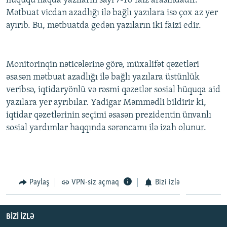
hüququ haqda yazıların sayı 7-10 faiz arasındadır.
Mətbuat vicdan azadlığı ilə bağlı yazılara isə çox az yer
ayırıb. Bu, mətbuatda gedən yazıların iki faizi edir.
Monitorinqin nəticələrinə görə, müxalifət qəzetləri
əsasən mətbuat azadlığı ilə bağlı yazılara üstünlük
veribsə, iqtidaryönlü və rəsmi qəzetlər sosial hüquqa aid
yazılara yer ayrıbılar. Yadigar Məmmədli bildirir ki,
iqtidar qəzetlərinin seçimi əsasən prezidentin ünvanlı
sosial yardımlar haqqında sərəncamı ilə izah olunur.
Paylaş
VPN-siz açmaq
Bizi izlə
BIZI IZLƏ