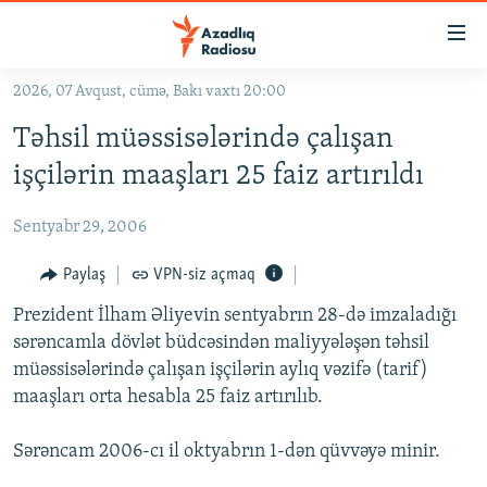
Keçid
linkləri
Əsas
2026, 07 Avqust, cümə, Bakı vaxtı 20:00
məzmuna
GÜNDƏM
Təhsil müəssisələrində çalışan
qayıt
#İZAHLA
Əsas
işçilərin maaşları 25 faiz artırıldı
KORRUPSIOMETR
naviqasiyaya
qayıt
Sentyabr 29, 2006
#ƏSLINDƏ
Axtarışa
FƏRQƏ BAX
Paylaş
VPN-siz açmaq
keç
QANUNI DOĞRU
Prezident İlham Əliyevin sentyabrın 28-də imzaladığı
sərəncamla dövlət büdcəsindən maliyyələşən təhsil
ARAŞDIRMA
müəssisələrində çalışan işçilərin aylıq vəzifə (tarif)
MULTIMEDIA
maaşları orta hesabla 25 faiz artırılıb.
RADIO ARXIV
VIDEO
Sərəncam 2006-cı il oktyabrın 1-dən qüvvəyə minir.
HAQQIMIZDA
FOTOQALEREYA
OXU ZALI