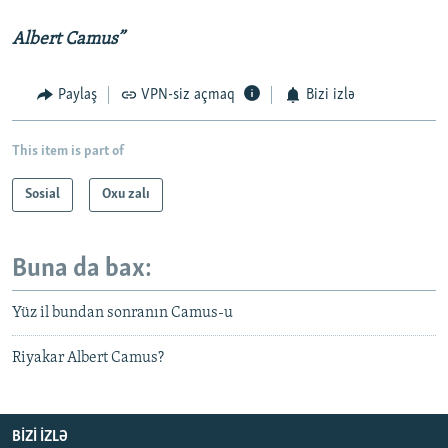
Albert Camus”
Paylaş
VPN-siz açmaq
Bizi izlə
This item is part of
Sosial
Oxu zalı
Buna da bax:
Yüz il bundan sonranın Camus-u
Riyakar Albert Camus?
BIZI IZLƏ