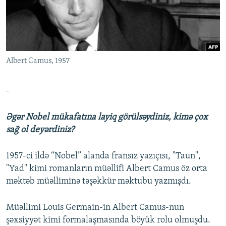
İNFOQRAFIKA
AZƏRBAYCAN ƏDƏBIYYATI KITABXANASI
MISSIYAMIZ
BIZI IZLƏ
KARIKATURA
İSLAM VƏ DEMOKRATIYA
PEŞƏ ETIKASI VƏ JURNALISTIKA STANDARTLARIMIZ
İZ - MƏDƏNIYYƏT PROQRAMI
MATERIALLARIMIZDAN ISTIFADƏ
Albert Camus, 1957
AZADLIQRADIOSU MOBIL TELEFONUNUZDA
RFE/RL-in bütün saytları
BIZIMLƏ ƏLAQƏ
-
XƏBƏR BÜLLETENLƏRIMIZ
Əgər Nobel mükafatına layiq görülsəydiniz, kimə çox
sağ ol deyərdiniz?
1957-ci ildə “Nobel” alanda fransız yazıçısı, "Taun",
"Yad" kimi romanların müəllifi Albert Camus öz orta
məktəb müəlliminə təşəkkür məktubu yazmışdı.
Müəllimi Louis Germain-in Albert Camus-nun
şəxsiyyət kimi formalaşmasında böyük rolu olmuşdu.