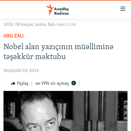
Keçid
linkləri
Əsas
2026, 08 Avqust, şənbə, Bakı vaxtı 11:14
məzmuna
GÜNDƏM
OXU ZALI
qayıt
#İZAHLA
Əsas
Nobel alan yazıçının müəlliminə
KORRUPSIOMETR
naviqasiyaya
təşəkkür məktubu
qayıt
#ƏSLINDƏ
Axtarışa
Sentyabr 03, 2014
FƏRQƏ BAX
keç
QANUNI DOĞRU
Paylaş
VPN-siz açmaq
ARAŞDIRMA
MULTIMEDIA
RADIO ARXIV
VIDEO
HAQQIMIZDA
FOTOQALEREYA
OXU ZALI