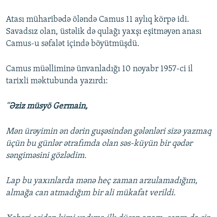
Atası müharibədə öləndə Camus 11 aylıq körpə idi.
Savadsız olan, üstəlik də qulağı yaxşı eşitməyən anası
Camus-u səfalət içində böyütmüşdü.
Camus müəlliminə ünvanladığı 10 noyabr 1957-ci il
tarixli məktubunda yazırdı:
“
Əziz müsyö Germain,
Mən ürəyimin ən dərin guşəsindən gələnləri sizə yazmaq
üçün bu günlər ətrafımda olan səs-küyün bir qədər
səngiməsini gözlədim.
Lap bu yaxınlarda mənə heç zaman arzulamadığım,
almağa can atmadığım bir ali mükafat verildi.