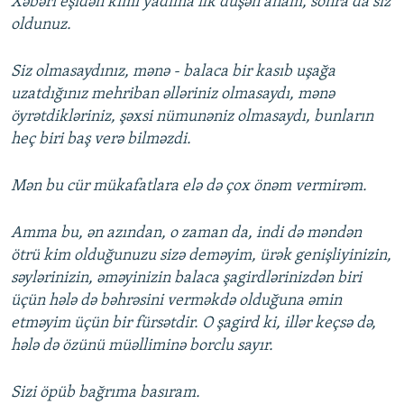
Xəbəri eşidən kimi yadıma ilk düşən anam, sonra da siz
oldunuz.
Siz olmasaydınız, mənə - balaca bir kasıb uşağa
uzatdığınız mehriban əlləriniz olmasaydı, mənə
öyrətdikləriniz, şəxsi nümunəniz olmasaydı, bunların
heç biri baş verə bilməzdi.
Mən bu cür mükafatlara elə də çox önəm vermirəm.
Amma bu, ən azından, o zaman da, indi də məndən
ötrü kim olduğunuzu sizə deməyim, ürək genişliyinizin,
səylərinizin, əməyinizin balaca şagirdlərinizdən biri
üçün hələ də bəhrəsini verməkdə olduğuna əmin
etməyim üçün bir fürsətdir. O şagird ki, illər keçsə də,
hələ də özünü müəlliminə borclu sayır.
Sizi öpüb bağrıma basıram.