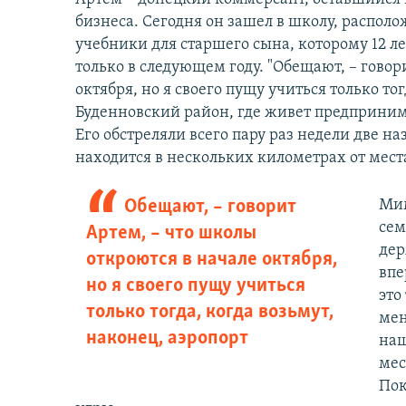
бизнеса. Сегодня он зашел в школу, располо
учебники для старшего сына, которому 12 л
только в следующем году. "Обещают, – говор
октября, но я своего пущу учиться только тог
Буденновский район, где живет предприним
Его обстреляли всего пару раз недели две н
находится в нескольких километрах от места
Обещают, – говорит
Мим
сем
Артем, – что школы
дер
откроются в начале октября,
впе
но я своего пущу учиться
это
только тогда, когда возьмут,
мен
наконец, аэропорт
наш
мес
Пок