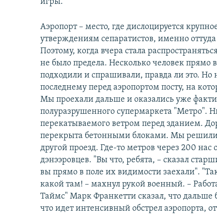
игры.
Аэропорт – место, где дислоцируется крупн
утверждениям сепаратистов, именно оттуда 
Поэтому, когда вчера стала распространятьс
не было предела. Несколько человек прямо в
подходили и спрашивали, правда ли это. Но 
последнему перед аэропортом посту, на кото
Мы проехали дальше и оказались уже факти
полуразрушенного супермаркета "Метро". Ни
перекатываемого ветром перед зданием. Дор
перекрыта бетонными блоками. Мы решили в
другой проезд. Где-то метров через 200 н
дэнээровцев. "Вы что, ребята, – сказал стар
вы прямо в поле их видимости заехали". "Так 
какой там! – махнул рукой военный. – Работ
Таймс" Марк Франкетти сказал, что дальше б
что идет интенсивный обстрел аэропорта, от