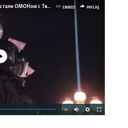
Как украинские "беркутовцы" с Майдана стали ОМОНом с Тверской
EMBED
PAYLAŞ
currently available
7:18
EMBED
PAYLAŞ