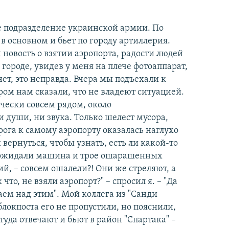
ое подразделение украинской армии. По
в основном и бьет по городу артиллерия.
я новость о взятии аэропорта, радости людей
 городе, увидев у меня на плече фотоаппарат,
нет, это неправда. Вчера мы подъехали к
ром нам сказали, что не владеют ситуацией.
чески совсем рядом, около
 души, ни звука. Только шелест мусора,
ога к самому аэропорту оказалась наглухо
ернуться, чтобы узнать, есть ли какой-то
ас ожидали машина и трое ошарашенных
ший, – совсем ошалели?! Они же стреляют, а
что, не взяли аэропорт?" – спросил я. – "Да
аем над этим". Мой коллега из "Санди
локпоста его не пропустили, но пояснили,
туда отвечают и бьют в район "Спартака" –