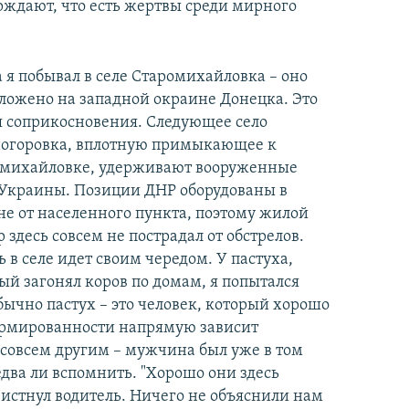
рждают, что есть жертвы среди мирного
а я побывал в селе Старомихайловка – оно
ложено на западной окраине Донецка. Это
 соприкосновения. Следующее село
огоровка, вплотную примыкающее к
михайловке, удерживают вооруженные
Украины. Позиции ДНР оборудованы в
не от населенного пункта, поэтому жилой
р здесь совсем не пострадал от обстрелов.
 в селе идет своим чередом. У пастуха,
ый загонял коров по домам, я попытался
бычно пастух – это человек, который хорошо
формированности напрямую зависит
я совсем другим – мужчина был уже в том
едва ли вспомнить. "Хорошо они здесь
свистнул водитель. Ничего не объяснили нам