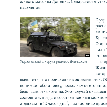
жилого массива Донецка. Сепаратисты утве
населения.
С утр
распо
линия
Красн
Старо
силы 
сторо
Украинский патруль рядом с Донецком
секто
Жизнь
котор
выяснить, что происходит в окрестностях. О
понимает обстановку, поскольку от его ин
безопасность скотины. Этот случай оказалс
состоянии, когда и собственное имя можно 
отдыхают в 12 часов дня", – завистливо при