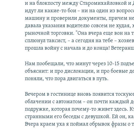
и на блокпосту между Старомихайловкой и 
идут ли какие-то бои – ни на один из вопро
машину и проверили документы, причем не
давала указания водителю совсем не худая, 
рыночной торговки. "Она вчера еще вон на т
сплюнул таксист, – а сегодня на тебе – хозяе
прошла войну с начала и до конца! Ветеранш
Нам пообещали, что минут через 10-15 подъ
объяснит: и про дислокации, и про боевые 
поняли, что пора двигаться в путь.
Вечером в гостинице вновь появится тоску
облачении с автоматом – он почти каждый де
подружке, которая почему-то живет здесь. Кт
странными его беседы с девушкой. Ей он, к
Вчера краем уха я поймал обрывок фразы о т