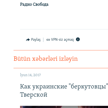
Радио Свобода
Paylaş
VPN-siz açmaq
Bütün xəbərləri izləyin
İyun 14, 2017
Как украинские "беркутовцы
Тверской