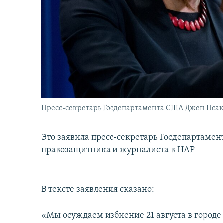
İNFOQRAFIKA
AZƏRBAYCAN ƏDƏBIYYATI KITABXANASI
MISSIYAMIZ
KARIKATURA
İSLAM VƏ DEMOKRATIYA
PEŞƏ ETIKASI VƏ JURNALISTIKA
STANDARTLARIMIZ
İZ - MƏDƏNIYYƏT PROQRAMI
MATERIALLARIMIZDAN ISTIFADƏ
AZADLIQRADIOSU MOBIL TELEFONUNUZDA
BIZIMLƏ ƏLAQƏ
XƏBƏR BÜLLETENLƏRIMIZ
Пресс-секретарь Госдепартамента США Джен Псак
Это заявила пресс-секретарь Госдепартаме
правозащитника и журналиста в НАР
В тексте заявления сказано:
«Мы осуждаем избиение 21 августа в город