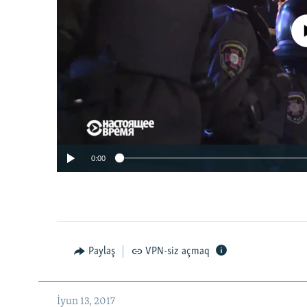
No media source 
0:00
Paylaş
VPN-siz açmaq
İyun 13, 2017