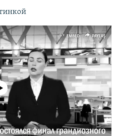
ртинкой
EMBED
PAYLAŞ
currently available