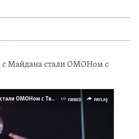
" с Майдана стали ОМОНом с
Как украинские "беркутовцы" с Майдана стали ОМОНом с Тверской
EMBED
PAYLAŞ