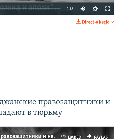
2:18
Direct-ə keçid
EMBED
PAYLAŞ
йджанские правозащитники и
падают в тюрьму
Имидж – все. Почему азербайджанские правозащитники и независимые журналисты попадают в тюрьму
EMBED
PAYLAŞ