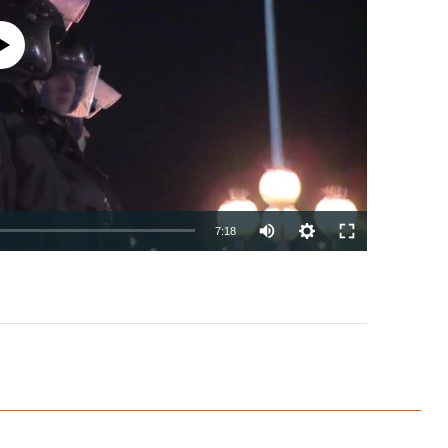
currently available
7:18
EMBED
PAYLAŞ