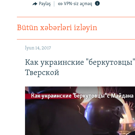
Paylaş
VPN-siz açmaq
Bütün xəbərləri izləyin
İyun 14, 2017
Как украинские "беркутовцы
Тверской