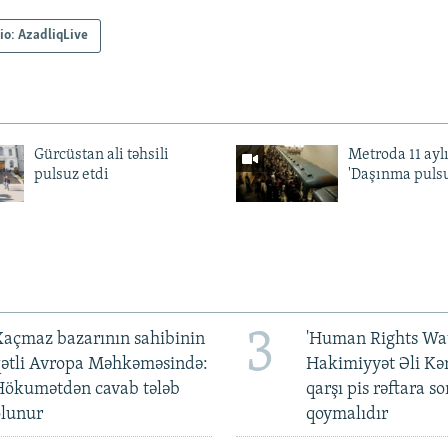
io: AzadliqLive
Gürcüstan ali təhsili
Metroda 11 aylı
pulsuz etdi
'Daşınma pulsu
3
açmaz bazarının sahibinin
'Human Rights Wat
qətli Avropa Məhkəməsində:
Hakimiyyət Əli Kə
Hökumətdən cavab tələb
qarşı pis rəftara so
olunur
qoymalıdır