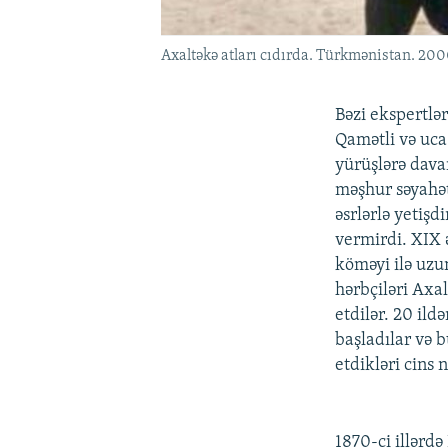
Axaltəkə atları cıdırda. Türkmənistan. 2000
Bəzi ekspertlər
Qamətli və uca 
yürüşlərə dava
məşhur səyahət
əsrlərlə yetişd
vermirdi. XIX 
köməyi ilə uzu
hərbçiləri Axa
etdilər. 20 il
başladılar və 
etdikləri cins 
1870-ci illərd