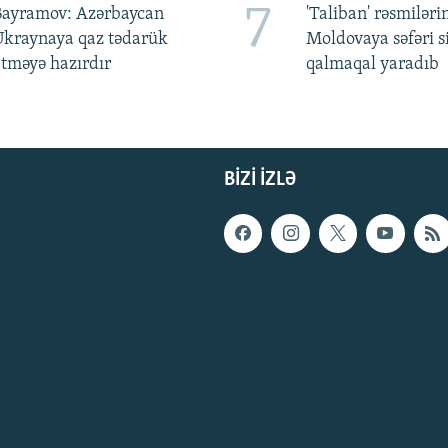
7
Bayramov: Azərbaycan
'Taliban' rəsmiləri
Ukraynaya qaz tədarük
Moldovaya səfəri s
tməyə hazırdır
qalmaqal yaradıb
BIZI IZLƏ