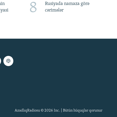
8
nin
Rusiyada namaza görə
iyasi
cərimələr
AzadlıqRadiosu © 2026 Inc. | Bütün hüquqlar qorunur