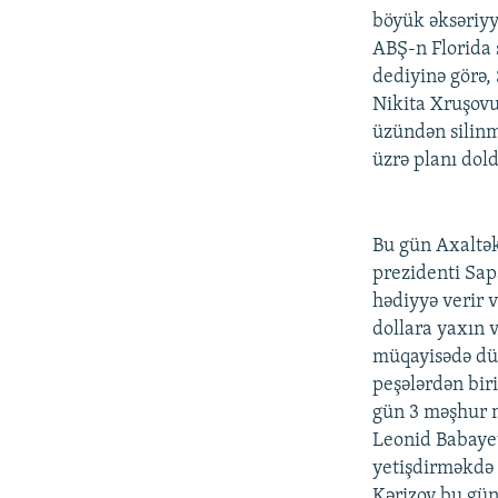
böyük əksəriyy
ABŞ-n Florida ş
dediyinə görə,
Nikita Xruşovu
üzündən silinmə
üzrə planı dol
Bu gün Axaltək
prezidenti Sap
hədiyyə verir 
dollara yaxın v
müqayisədə dün
peşələrdən biri
gün 3 məşhur 
Leonid Babayev
yetişdirməkdə 
Kərizov bu gü