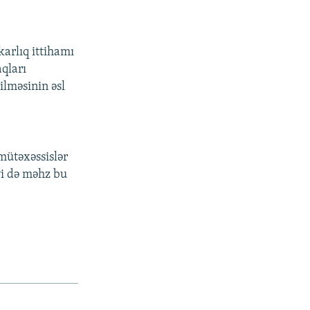
karlıq ittihamı
qları
ilməsinin əsl
 mütəxəssislər
yi də məhz bu