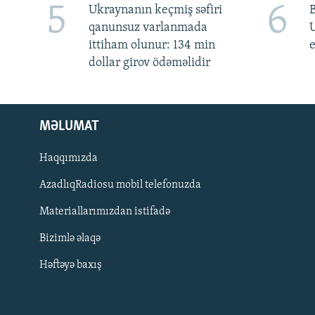
5
6
Ukraynanın keçmiş səfiri
qanunsuz varlanmada
ittiham olunur: 134 min
e
dollar girov ödəməlidir
MƏLUMAT
Haqqımızda
AzadlıqRadiosu mobil telefonuzda
Materiallarımızdan istifadə
BIZI IZLƏ
Bizimlə əlaqə
Həftəyə baxış
RFE/RL-in bütün saytları