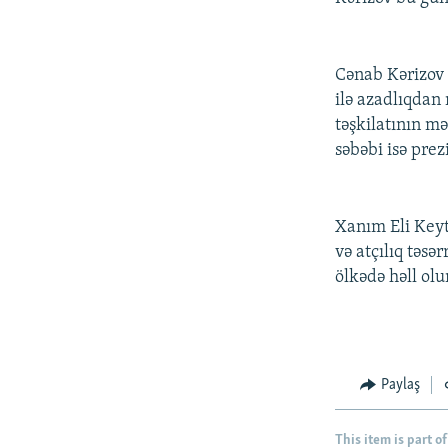
Cənab Kərizov 2
ilə azadlıqdan
təşkilatının mə
səbəbi isə pre
Xanım Eli Keyti
və atçılıq təs
ölkədə həll ol
Paylaş
This item is part of