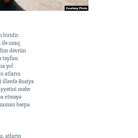
 biridir.
 ilə uzaq
ədim dövrün
 tayfası
na yol
n atların
illərdə Rusiya
iyyətini məhv
rpa etməyə
o zaman bərpa
, atların