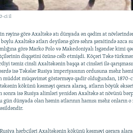
-ci il
in rəyinə görə Axaltəkə atı dünyada ən qədim at növlərindən
boylu Axaltəkə atları deyilənə görə səhra şəraitində azca su
mlığına görə Marko Polo və Makedoniyalı İsgəndər kimi q
çilərinin diqqətini özünə cəlb etmişdi. Köçəri Təkə türkmən
irdiyi təmiz cinsli Axaltəkənin başqa at cinsləri ilə qarışması
əsrdə isə Təkələr Rusiya imperiyasının ordusuna məhz həmi
n müddət müqavimət göstərməyə qadir olduğundan, 1870-ci 
ltəkənin kökünü kəsməyi qərara alaraq, atların böyük əksər
dən sonra isə Rusiya alimləri yenidən Axaltəkə at növünü bə
bu gün dünyada olan həmin atlarının hamısı məhz onların 
nəsildəndir.
ə Rusiya hərbçiləri Axaltəkənin kökünü kəsməyi qərara alaraq