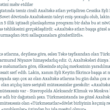
ətini məhv etdilər
tatında təmiz cinsli Axaltəkə atları yetişdirən Cessika Eyli
 Sovet dövründə Axaltəkənin taleyi eniş-yoxuşlu olub, lakin 
n 5 illik iqtisadi planlaşdırma proqramı bir daha bu at nö
 təhlükəsini gerçəkləşdirdi: «Axaltəkə atları başqa gözəl at
durmaqdan ötrü sallaqxanalara göndərilirdi».
ə atlarına, deyilənə görə, əslən Təkə tayfasından olan Tür
armurad Niyazov himayədarlıq edir. O, Axaltəkələri dünya l
və məlumatlara görə, ölkəsində atçılıq mərkəzinin yaradılm
əsait sərf edib. Lakin, xanım Eyli Keytin fikrincə başqa at nö
yada sayı çox az olan Axaltəkə atlarına bu gün daha çox ə
 olan atçılıq üzrə səriştəli mütəxəssislər gərəkdir: «Axaltəkə
mütəxəssis var - Stavropolda Aleksandr Klimuk və Moskva 
 adlı bir dağıstanlı şəxs. Türkmənistanda isə gözəl Axaltək
mütəxəssis olan «Türkmənatlar»dövlət birliyinin keçmiş rə
n «problemlər» üzündən bu işlə məşğul olmur».