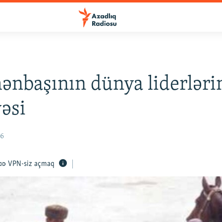
nbaşının dünya liderləri
əsi
06
VPN-siz açmaq