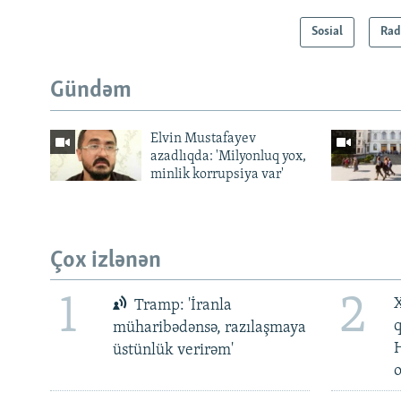
Sosial
Rad
Gündəm
Elvin Mustafayev
azadlıqda: 'Milyonluq yox,
minlik korrupsiya var'
Çox izlənən
1
2
X
Tramp: 'İranla
müharibədənsə, razılaşmaya
üstünlük verirəm'