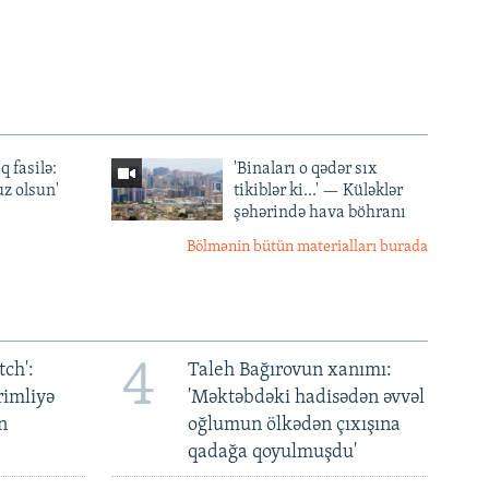
q fasilə:
'Binaları o qədər sıx
z olsun'
tikiblər ki...' — Küləklər
şəhərində hava böhranı
Bölmənin bütün materialları burada
4
ch':
Taleh Bağırovun xanımı:
rimliyə
'Məktəbdəki hadisədən əvvəl
n
oğlumun ölkədən çıxışına
qadağa qoyulmuşdu'