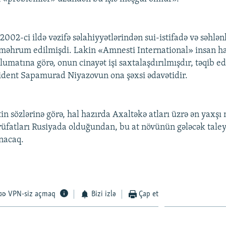
002-ci ildə vəzifə səlahiyyətlərindən sui-istifadə və səhlən
 məhrum edilmişdi. Lakin «Amnesti International» insan ha
lumatına görə, onun cinayət işi saxtalaşdırılmışdır, təqib ed
zident Sapamurad Niyazovun ona şəxsi ədavətidir.
n sözlərinə görə, hal hazırda Axaltəkə atları üzrə ən yaxşı
ərrüfatları Rusiyada olduğundan, bu at növünün gələcək tale
unacaq.
VPN-siz açmaq
Bizi izlə
Çap et