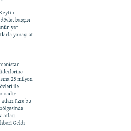
 Keytin
dövlət başçısı
vünün yer
larla yanaşı ət
kmənistan
iderlərinə
asına 25 milyon
vləri ilə
n nadir
 atları üzrə bu
bölgəsində
ə atları
hbəri Geldı