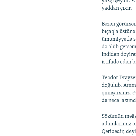
yaxşı şeydir.
yaddan çıxır.
Bəzən görürsən 
bıçaqla üstünə 
ümumiyyətlə s
də ölüb getsəm
indidən deyir
istifadə edən 
Teodor Drayzer
doğulub. Amma
qımışarsınız. 
də necə lazımd
Sözümün məğzi 
adamlarımız ox
Qəribədir, dey