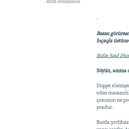
Rüfət Əhmədzadə
-
Bəzən görürsən 
bıçaqla üstünə 
Rüfət Səid Əh
Söyün, amma 
Diqqət eləmişə
edən masazırlı
çoxunun nə poe
yoxdur.
Burda yerlibaz