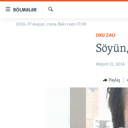
Keçid
BÖLMƏLƏR
linkləri
Axtar
Əsas
2026, 07 Avqust, cümə, Bakı vaxtı 17:08
GÜNDƏM
məzmuna
OXU ZALI
#İZAHLA
qayıt
Əsas
Söyün
KORRUPSIOMETR
naviqasiyaya
#ƏSLINDƏ
qayıt
Avqust 21, 2014
Axtarışa
FƏRQƏ BAX
keç
QANUNI DOĞRU
Paylaş
ARAŞDIRMA
MULTIMEDIA
RADIO ARXIV
VIDEO
HAQQIMIZDA
FOTOQALEREYA
OXU ZALI