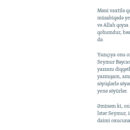
Məni vaxtilə q
müsabiqədə yer 
və Allah qoysa 
qohumdur, bəs 
də.
Yazıçıya onu o
Seymur Baycan
yazısını diqqə
yazmışam, amm
söyüşlərlə söy
yenə söyürlər.
Əminəm ki, onl
İstər Seymur, 
daimi oxucuna 