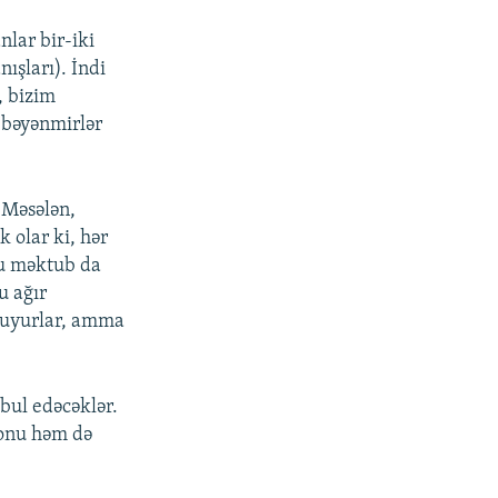
nlar bir-iki
nışları). İndi
, bizim
 bəyənmirlər
 Məsələn,
olar ki, hər
olu məktub da
u ağır
oxuyurlar, amma
bul edəcəklər.
 onu həm də