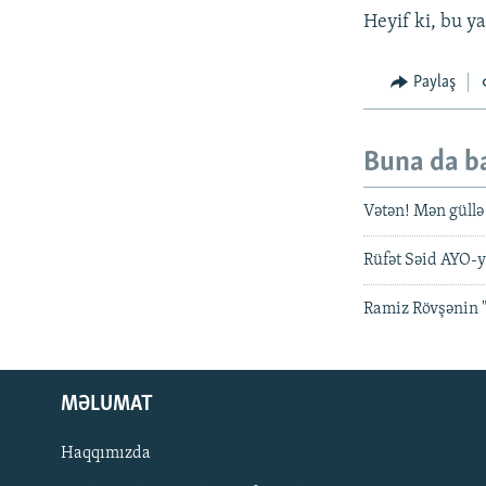
Heyif ki, bu y
Paylaş
Buna da b
Vətən! Mən güllə
Rüfət Səid AYO-
Ramiz Rövşənin "
MƏLUMAT
Haqqımızda