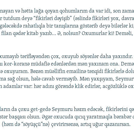
ınayan və hətta lağa qoyan qohumlarım da var idi, son zama
tutdum deyə “fikirləri dəyişib” (əslində fikirləri yox, davra
gələcəkdə rahatlıqla bir tanışlarına göstərib deyə bilərlər ki
filan qədər kitab yazıb... Ə, nolsun? Oxumurlar ki! Deməli,
xumayıb tərifləyəndən çox, oxuyub söyənlər daha yaxındır.
ı kor-koranə müdafiə edənlərdən mən yaxınam ona. Demək 
tlə oxuyuram. Bəzən müəllifin emailinə tənqidi fikirlərlə d
a sağ olsun, hələ cavab verməyib. Mən yaxşıyam, Seymur
ən adamlar var: hər adını görəndə klik edirlər, acgözlüklə 
arın da çoxu get-gedə Seymuru həzm edəcək, fikirlərini qə
istər başqası olsun. Əgər oxucuda qıcıq yaratmaqla bərabər
(həm də “söyüşçü”nə) çevirirsənsə, artıq uğur qazanırsan.