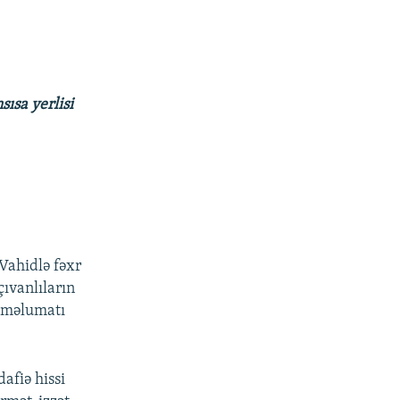
ısa yerlisi
Vahidlə fəxr
ıvanlıların
ş məlumatı
afiə hissi