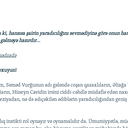
ki, hansısa şairin yaradıcılığını sevmədiyinə görə onun hans
gəlməyə hazırdır...
mədzadə
oxuyun!
m, Səməd Vurğunun adı gələndə coşan qazaxlıların, Əliağa 
ların, Hüseyn Cavidin irsini ciddi-cəhdlə müdafiə edən naxç
ziyadan, nə də adıçəkilən ədiblərin yaradıcılığından geni
lıq instikti rol oynayır və oynamalıdır da. Ümumiyyətlə, müd