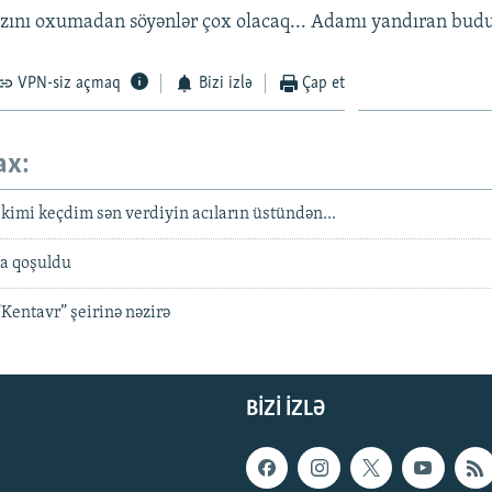
azını oxumadan söyənlər çox olacaq... Adamı yandıran budu
VPN-siz açmaq
Bizi izlə
Çap et
ax:
 kimi keçdim sən verdiyin acıların üstündən...
ya qoşuldu
Kentavr” şeirinə nəzirə
BIZI IZLƏ