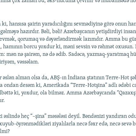
 Amma çox zaman bu, əks-hücuma çevrilir və mübahisədə hö
ki, hansısa şairin yaradıcılığını sevmədiyinə görə onun hans
gəlməyə hazırdır. Bəli, bəli! Azərbaycanın yetişdirdiyi insan
evmək, qorumaq və dəyərləndirmək lazımdır. Amma bu g
, hamının borcu yoxdur ki, məni sevsin və rəhmət oxusun. 
əm: mən nə şairəm, nə də ədib. Sadəcə, yazmaq-yaratmaq h
biriyəm, vəssəlam.
 əslən alman olsa da, ABŞ-ın İndiana ştatının Terre-Hot şə
 ondan desəm ki, Amerikada “Terre-Hotşina” adlı ədəbi c
Əlbəttə ki, yoxdur, ola bilməz. Amma Azərbaycanda “Qazaxş
ır.
əslində heç “–şina” məsələsi deyil. Bəndənizi yandıran odu
uyub-öyrənmədikləri ziyalılarla necə fəxr edə, necə sevə bi
ilmi?