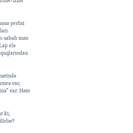
rmət-izzət
ısa yerlisi
ları
ün-sabah mən
Lap elə
üquqlarından
hərində
ameə var,
ina” var. Həm
r ki,
lirlər?