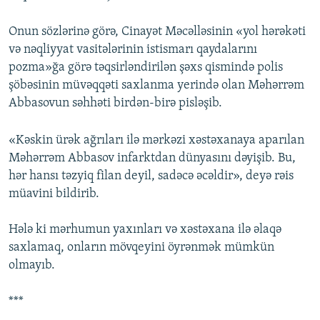
İNFOQRAFIKA
AZƏRBAYCAN ƏDƏBIYYATI KITABXANASI
MISSIYAMIZ
BIZI IZLƏ
Onun sözlərinə görə, Cinayət Məcəlləsinin «yol hərəkəti
KARIKATURA
İSLAM VƏ DEMOKRATIYA
PEŞƏ ETIKASI VƏ JURNALISTIKA STANDARTLARIMIZ
və nəqliyyat vasitələrinin istismarı qaydalarını
İZ - MƏDƏNIYYƏT PROQRAMI
MATERIALLARIMIZDAN ISTIFADƏ
pozma»ğa görə təqsirləndirilən şəxs qismində polis
şöbəsinin müvəqqəti saxlanma yerində olan Məhərrəm
AZADLIQRADIOSU MOBIL TELEFONUNUZDA
RFE/RL-in bütün saytları
Abbasovun səhhəti birdən-birə pisləşib.
BIZIMLƏ ƏLAQƏ
«Kəskin ürək ağrıları ilə mərkəzi xəstəxanaya aparılan
XƏBƏR BÜLLETENLƏRIMIZ
Məhərrəm Abbasov infarktdan dünyasını dəyişib. Bu,
hər hansı təzyiq filan deyil, sadəcə əcəldir», deyə rəis
müavini bildirib.
Hələ ki mərhumun yaxınları və xəstəxana ilə əlaqə
saxlamaq, onların mövqeyini öyrənmək mümkün
olmayıb.
***