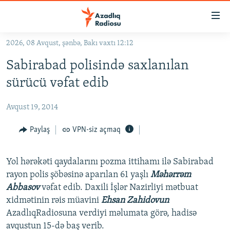
Keçid
linkləri
Əsas
2026, 08 Avqust, şənbə, Bakı vaxtı 12:12
məzmuna
GÜNDƏM
Sabirabad polisində saxlanılan
qayıt
#İZAHLA
Əsas
sürücü vəfat edib
KORRUPSIOMETR
naviqasiyaya
qayıt
Avqust 19, 2014
#ƏSLINDƏ
Axtarışa
FƏRQƏ BAX
Paylaş
VPN-siz açmaq
keç
QANUNI DOĞRU
Yol hərəkəti qaydalarını pozma ittihamı ilə Sabirabad
ARAŞDIRMA
rayon polis şöbəsinə aparılan 61 yaşlı
Məhərrəm
MULTIMEDIA
Abbasov
vəfat edib. Daxili İşlər Nazirliyi mətbuat
xidmətinin rəis müavini
Ehsan Zahidovun
RADIO ARXIV
VIDEO
AzadlıqRadiosuna verdiyi məlumata görə, hadisə
HAQQIMIZDA
FOTOQALEREYA
OXU ZALI
avqustun 15-də baş verib.