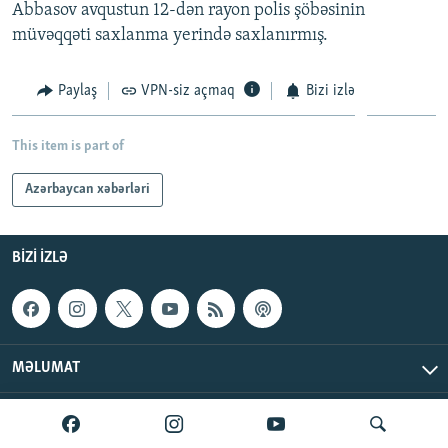
Abbasov avqustun 12-dən rayon polis şöbəsinin
müvəqqəti saxlanma yerində saxlanırmış.
Paylaş
VPN-siz açmaq
Bizi izlə
This item is part of
Azərbaycan xəbərləri
BIZI IZLƏ
MƏLUMAT
AzadlıqRadiosu © 2026 Inc. | Bütün hüquqlar qorunur