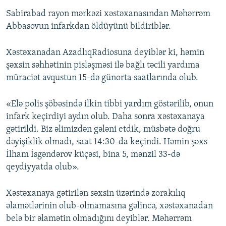
Sabirabad rayon mərkəzi xəstəxanasından Məhərrəm
Abbasovun infarkdan öldüyünü bildiriblər.
Xəstəxanadan AzadlıqRadiosuna deyiblər ki, həmin
şəxsin səhhətinin pisləşməsi ilə bağlı təcili yardıma
müraciət avqustun 15-də günorta saatlarında olub.
«Elə polis şöbəsində ilkin tibbi yardım göstərilib, onun
infark keçirdiyi aydın olub. Daha sonra xəstəxanaya
gətirildi. Biz əlimizdən gələni etdik, müsbətə doğru
dəyişiklik olmadı, saat 14:30-da keçindi. Həmin şəxs
İlham İsgəndərov küçəsi, bina 5, mənzil 33-də
qeydiyyatda olub».
Xəstəxanaya gətirilən səxsin üzərində zorakılıq
əlamətlərinin olub-olmamasına gəlincə, xəstəxanadan
belə bir əlamətin olmadığını deyiblər. Məhərrəm