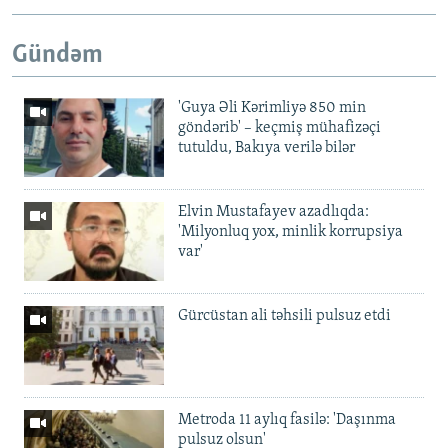
Gündəm
'Guya Əli Kərimliyə 850 min
göndərib' – keçmiş mühafizəçi
tutuldu, Bakıya verilə bilər
Elvin Mustafayev azadlıqda:
'Milyonluq yox, minlik korrupsiya
var'
Gürcüstan ali təhsili pulsuz etdi
Metroda 11 aylıq fasilə: 'Daşınma
pulsuz olsun'