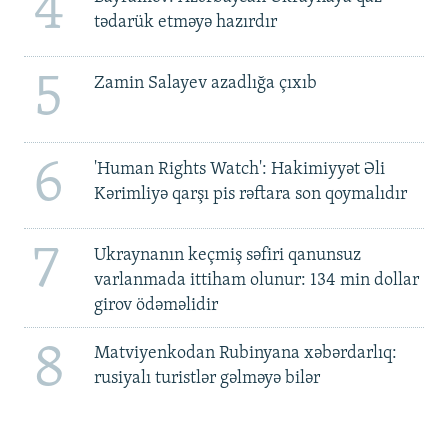
4
tədarük etməyə hazırdır
5
Zamin Salayev azadlığa çıxıb
6
'Human Rights Watch': Hakimiyyət Əli
Kərimliyə qarşı pis rəftara son qoymalıdır
7
Ukraynanın keçmiş səfiri qanunsuz
varlanmada ittiham olunur: 134 min dollar
girov ödəməlidir
8
Matviyenkodan Rubinyana xəbərdarlıq:
rusiyalı turistlər gəlməyə bilər