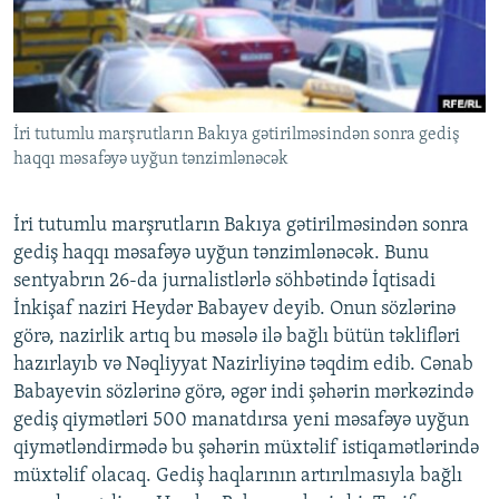
İNFOQRAFIKA
AZƏRBAYCAN ƏDƏBIYYATI KITABXANASI
MISSIYAMIZ
BIZI IZLƏ
KARIKATURA
İSLAM VƏ DEMOKRATIYA
PEŞƏ ETIKASI VƏ JURNALISTIKA STANDARTLARIMIZ
İZ - MƏDƏNIYYƏT PROQRAMI
MATERIALLARIMIZDAN ISTIFADƏ
İri tutumlu marşrutların Bakıya gətirilməsindən sonra gediş
AZADLIQRADIOSU MOBIL TELEFONUNUZDA
RFE/RL-in bütün saytları
haqqı məsafəyə uyğun tənzimlənəcək
BIZIMLƏ ƏLAQƏ
XƏBƏR BÜLLETENLƏRIMIZ
İri tutumlu marşrutların Bakıya gətirilməsindən sonra
gediş haqqı məsafəyə uyğun tənzimlənəcək. Bunu
sentyabrın 26-da jurnalistlərlə söhbətində İqtisadi
İnkişaf naziri Heydər Babayev deyib. Onun sözlərinə
görə, nazirlik artıq bu məsələ ilə bağlı bütün təklifləri
hazırlayıb və Nəqliyyat Nazirliyinə təqdim edib. Cənab
Babayevin sözlərinə görə, əgər indi şəhərin mərkəzində
gediş qiymətləri 500 manatdırsa yeni məsafəyə uyğun
qiymətləndirmədə bu şəhərin müxtəlif istiqamətlərində
müxtəlif olacaq. Gediş haqlarının artırılmasıyla bağlı