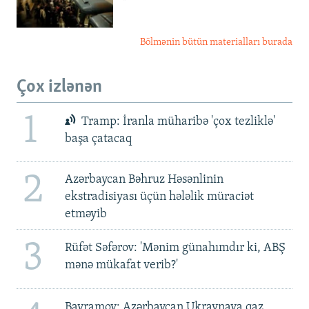
Bölmənin bütün materialları burada
Çox izlənən
1
Tramp: İranla müharibə 'çox tezliklə'
başa çatacaq
2
Azərbaycan Bəhruz Həsənlinin
ekstradisiyası üçün hələlik müraciət
etməyib
3
Rüfət Səfərov: 'Mənim günahımdır ki, ABŞ
mənə mükafat verib?'
Bayramov: Azərbaycan Ukraynaya qaz