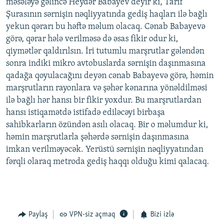
məsələyə gəlincə Heydər Babayev deyir ki, Tarif
Şurasının sərnişin nəqliyyatında gediş haqları ilə bağlı
yekun qərarı bu həftə məlum olacaq. Cənab Babayevə
görə, qərar hələ verilməsə də əsas fikir odur ki,
qiymətlər qaldırılsın. İri tutumlu marşrutlar gələndən
sonra indiki mikro avtobuslarda sərnişin daşınmasına
qadağa qoyulacağını deyən cənab Babayevə görə, həmin
marşrutların rayonlara və şəhər kənarına yönəldilməsi
ilə bağlı hər hansı bir fikir yoxdur. Bu marşrutlardan
hansı istiqamətdə istifadə ediləcəyi birbaşa
sahibkarların özündən asılı olacaq. Bir o məlumdur ki,
həmin marşrutlarla şəhərdə sərnişin daşınmasına
imkan verilməyəcək. Yerüstü sərnişin nəqliyyatından
fərqli olaraq metroda gediş haqqı olduğu kimi qalacaq.
Paylaş
VPN-siz açmaq
Bizi izlə