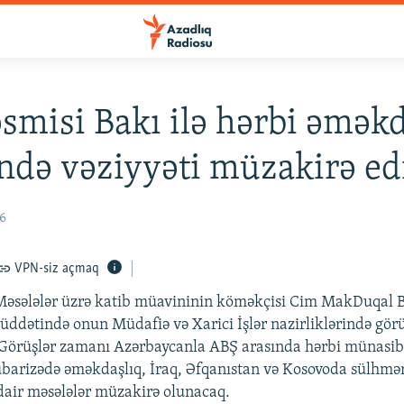
smisi Bakı ilə hərbi əməkd
ndə vəziyyəti müzakirə ed
06
VPN-siz açmaq
əsələlər üzrə katib müavininin köməkçisi Cim MakDuqal Ba
üddətində onun Müdafiə və Xarici İşlər nazirliklərində görü
. Görüşlər zamanı Azərbaycanla ABŞ arasında hərbi münasibə
barizədə əməkdaşlıq, İraq, Əfqanıstan və Kosovoda sülhmə
dair məsələlər müzakirə olunacaq.