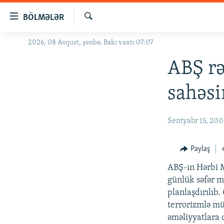
Keçid
BÖLMƏLƏR
linkləri
Axtar
Əsas
2026, 08 Avqust, şənbə, Bakı vaxtı 07:07
GÜNDƏM
məzmuna
#İZAHLA
ABŞ rə
qayıt
Əsas
KORRUPSIOMETR
sahəsi
naviqasiyaya
#ƏSLINDƏ
qayıt
Axtarışa
FƏRQƏ BAX
Sentyabr 15, 20
keç
QANUNI DOĞRU
Paylaş
ARAŞDIRMA
ABŞ-ın Hərbi M
MULTIMEDIA
günlük səfər m
RADIO ARXIV
VIDEO
planlaşdırılıb
terrorizmlə mü
HAQQIMIZDA
FOTOQALEREYA
OXU ZALI
əməliyyatlara 