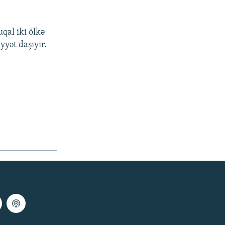
qal iki ölkə
yyət daşıyır.