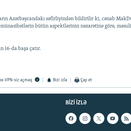
arın Azərbaycandakı səfirliyindən bildirilir ki, cənab MakDu
 münasibətlərin bütün aspektlərinin nəzarətinə görə, məsuli
n 16-da başa çatır.
VPN-siz açmaq
Bizi izlə
Çap et
BIZI IZLƏ