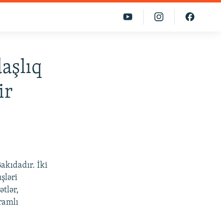
aşlıq
ir
kıdadır. İki
şləri
tlər,
ramlı