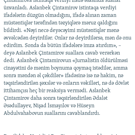
Çintamirova istintaqa verdiyi ifadə əsasında suallar
İNFOQRAFIKA
AZƏRBAYCAN ƏDƏBIYYATI KITABXANASI
MISSIYAMIZ
ünvanladı. Aslanbek Çintamirov istintaqa verdiyi
BIZI IZLƏ
ifadələrin düzgün olmadığını, ifadə alınan zaman
KARIKATURA
İSLAM VƏ DEMOKRATIYA
PEŞƏ ETIKASI VƏ JURNALISTIKA STANDARTLARIMIZ
müstəntiqlər tərəfindən təzyiqlərə məruz qaldığını
İZ - MƏDƏNIYYƏT PROQRAMI
MATERIALLARIMIZDAN ISTIFADƏ
bildirdi. «Nəyi necə deyəcəyimi müstəntiqlər mənə
əvvəlcədən deyirdilər. Onlar nə deyirdilərsə, mən də onu
AZADLIQRADIOSU MOBIL TELEFONUNUZDA
RFE/RL-in bütün saytları
edirdim. Sonda da bütün ifadələrə imza atırdım», –
BIZIMLƏ ƏLAQƏ
deyə Aslanbek Çintamirov suallara cavab verərkən
XƏBƏR BÜLLETENLƏRIMIZ
dedi. Aslanbek Çintamirovun «Jurnalistin öldürülməsi
cinayətini də mənim boynuma qoymaq istədilər, amma
sonra məndən əl çəkdilər» ifadəsinə isə nə hakim, nə
təqsirləndirilən şəxslər və onların vəkilləri, nə də dövlət
ittihamçısı heç bir reaksiya vermədi. Aslanbek
Çintamirov daha sonra təqsirləndirilən Ədalət
Əsədullayev, Nişad İsmayılov və Hüseyn
Abdulvahabovun suallarını cavablandırdı.