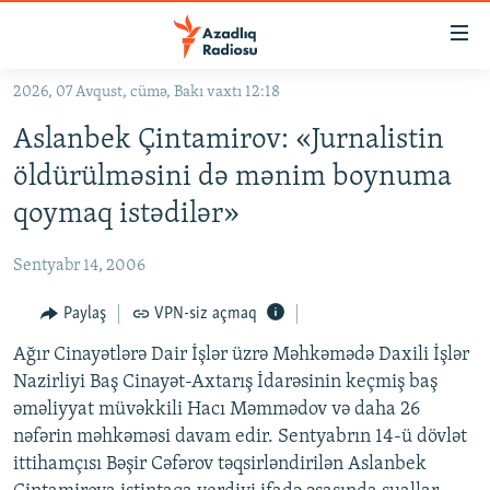
Keçid
linkləri
Əsas
2026, 07 Avqust, cümə, Bakı vaxtı 12:18
məzmuna
GÜNDƏM
Aslanbek Çintamirov: «Jurnalistin
qayıt
#İZAHLA
Əsas
öldürülməsini də mənim boynuma
KORRUPSIOMETR
naviqasiyaya
qoymaq istədilər»
qayıt
#ƏSLINDƏ
Axtarışa
Sentyabr 14, 2006
FƏRQƏ BAX
keç
QANUNI DOĞRU
Paylaş
VPN-siz açmaq
ARAŞDIRMA
Ağır Cinayətlərə Dair İşlər üzrə Məhkəmədə Daxili İşlər
Nazirliyi Baş Cinayət-Axtarış İdarəsinin keçmiş baş
MULTIMEDIA
əməliyyat müvəkkili Hacı Məmmədov və daha 26
RADIO ARXIV
VIDEO
nəfərin məhkəməsi davam edir. Sentyabrın 14-ü dövlət
ittihamçısı Bəşir Cəfərov təqsirləndirilən Aslanbek
HAQQIMIZDA
FOTOQALEREYA
OXU ZALI