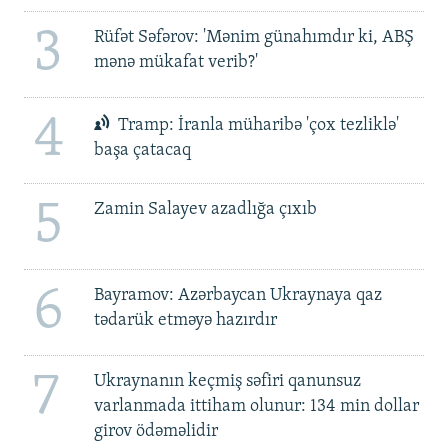
3
Rüfət Səfərov: 'Mənim günahımdır ki, ABŞ
mənə mükafat verib?'
4
Tramp: İranla müharibə 'çox tezliklə'
başa çatacaq
5
Zamin Salayev azadlığa çıxıb
6
Bayramov: Azərbaycan Ukraynaya qaz
tədarük etməyə hazırdır
7
Ukraynanın keçmiş səfiri qanunsuz
varlanmada ittiham olunur: 134 min dollar
girov ödəməlidir