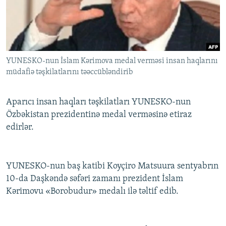
İNFOQRAFIKA
AZƏRBAYCAN ƏDƏBIYYATI KITABXANASI
MISSIYAMIZ
BIZI IZLƏ
KARIKATURA
İSLAM VƏ DEMOKRATIYA
PEŞƏ ETIKASI VƏ JURNALISTIKA STANDARTLARIMIZ
İZ - MƏDƏNIYYƏT PROQRAMI
MATERIALLARIMIZDAN ISTIFADƏ
YUNESKO-nun İslam Kərimova medal verməsi insan haqlarını
AZADLIQRADIOSU MOBIL TELEFONUNUZDA
RFE/RL-in bütün saytları
müdafiə təşkilatlarını təəccübləndirib
BIZIMLƏ ƏLAQƏ
XƏBƏR BÜLLETENLƏRIMIZ
Aparıcı insan haqları təşkilatları YUNESKO-nun
Özbəkistan prezidentinə medal verməsinə etiraz
edirlər.
YUNESKO-nun baş katibi Koyçiro Matsuura sentyabrın
10-da Daşkəndə səfəri zamanı prezident İslam
Kərimovu «Borobudur» medalı ilə təltif edib.