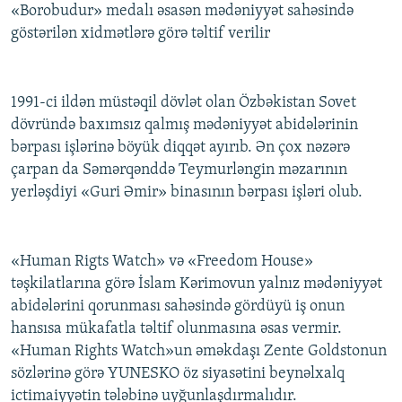
«Borobudur» medalı əsasən mədəniyyət sahəsində
göstərilən xidmətlərə görə təltif verilir
1991-ci ildən müstəqil dövlət olan Özbəkistan Sovet
dövründə baxımsız qalmış mədəniyyət abidələrinin
bərpası işlərinə böyük diqqət ayırıb. Ən çox nəzərə
çarpan da Səmərqənddə Teymurləngin məzarının
yerləşdiyi «Guri Əmir» binasının bərpası işləri olub.
«Human Rigts Watch» və «Freedom House»
təşkilatlarına görə İslam Kərimovun yalnız mədəniyyət
abidələrini qorunması sahəsində gördüyü iş onun
hansısa mükafatla təltif olunmasına əsas vermir.
«Human Rights Watch»un əməkdaşı Zente Goldstonun
sözlərinə görə YUNESKO öz siyasətini beynəlxalq
ictimaiyyətin tələbinə uyğunlaşdırmalıdır.