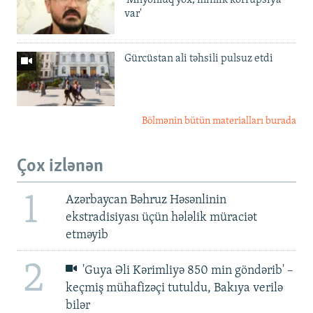
var'
Gürcüstan ali təhsili pulsuz etdi
Bölmənin bütün materialları burada
Çox izlənən
1
Azərbaycan Bəhruz Həsənlinin
ekstradisiyası üçün hələlik müraciət
etməyib
2
'Guya Əli Kərimliyə 850 min göndərib' –
keçmiş mühafizəçi tutuldu, Bakıya verilə
bilər