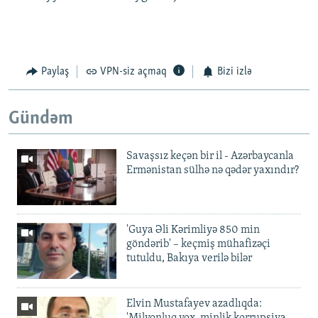
Paylaş
VPN-siz açmaq
Bizi izlə
Gündəm
Savaşsız keçən bir il - Azərbaycanla
Ermənistan sülhə nə qədər yaxındır?
'Guya Əli Kərimliyə 850 min
göndərib' – keçmiş mühafizəçi
tutuldu, Bakıya verilə bilər
Elvin Mustafayev azadlıqda:
'Milyonluq yox, minlik korrupsiya