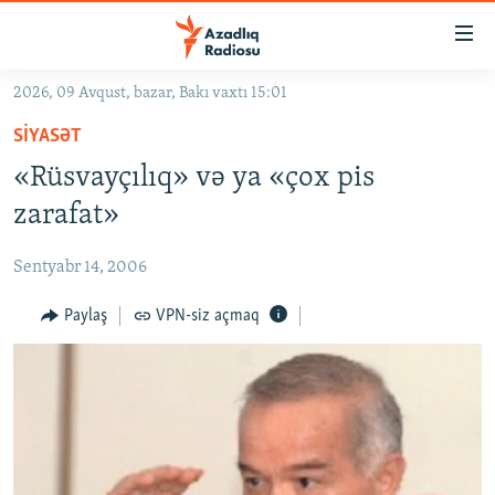
Keçid
linkləri
Əsas
2026, 09 Avqust, bazar, Bakı vaxtı 15:01
məzmuna
GÜNDƏM
SIYASƏT
qayıt
#İZAHLA
Əsas
«Rüsvayçılıq» və ya «çox pis
KORRUPSIOMETR
naviqasiyaya
zarafat»
qayıt
#ƏSLINDƏ
Axtarışa
Sentyabr 14, 2006
FƏRQƏ BAX
keç
QANUNI DOĞRU
Paylaş
VPN-siz açmaq
ARAŞDIRMA
MULTIMEDIA
RADIO ARXIV
VIDEO
HAQQIMIZDA
FOTOQALEREYA
OXU ZALI