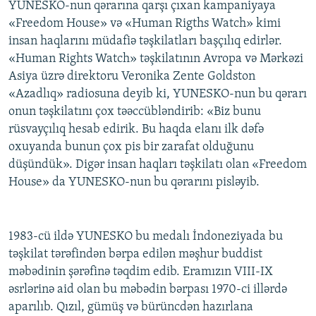
YUNESKO-nun qərarına qarşı çıxan kampaniyaya
«Freedom House» və «Human Rigths Watch» kimi
insan haqlarını müdafiə təşkilatları başçılıq edirlər.
«Human Rights Watch» təşkilatının Avropa və Mərkəzi
Asiya üzrə direktoru Veronika Zente Goldston
«Azadlıq» radiosuna deyib ki, YUNESKO-nun bu qərarı
onun təşkilatını çox təəccübləndirib: «Biz bunu
rüsvayçılıq hesab edirik. Bu haqda elanı ilk dəfə
oxuyanda bunun çox pis bir zarafat olduğunu
düşündük». Digər insan haqları təşkilatı olan «Freedom
House» da YUNESKO-nun bu qərarını pisləyib.
1983-cü ildə YUNESKO bu medalı İndoneziyada bu
təşkilat tərəfindən bərpa edilən məşhur buddist
məbədinin şərəfinə təqdim edib. Eramızın VIII-IX
əsrlərinə aid olan bu məbədin bərpası 1970-ci illərdə
aparılıb. Qızıl, gümüş və bürüncdən hazırlana