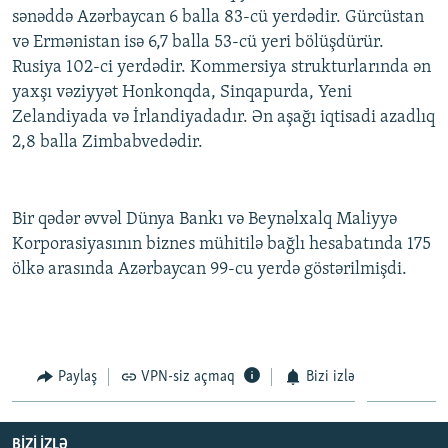
sənəddə Azərbaycan 6 balla 83-cü yerdədir. Gürcüstan
İNFOQRAFIKA
AZƏRBAYCAN ƏDƏBIYYATI KITABXANASI
MISSIYAMIZ
BIZI IZLƏ
və Ermənistan isə 6,7 balla 53-cü yeri bölüşdürür.
KARIKATURA
İSLAM VƏ DEMOKRATIYA
PEŞƏ ETIKASI VƏ JURNALISTIKA STANDARTLARIMIZ
Rusiya 102-ci yerdədir. Kommersiya strukturlarında ən
yaxşı vəziyyət Honkonqda, Sinqapurda, Yeni
İZ - MƏDƏNIYYƏT PROQRAMI
MATERIALLARIMIZDAN ISTIFADƏ
Zelandiyada və İrlandiyadadır. Ən aşağı iqtisadi azadlıq
AZADLIQRADIOSU MOBIL TELEFONUNUZDA
RFE/RL-in bütün saytları
2,8 balla Zimbabvedədir.
BIZIMLƏ ƏLAQƏ
XƏBƏR BÜLLETENLƏRIMIZ
Bir qədər əvvəl Dünya Bankı və Beynəlxalq Maliyyə
Korporasiyasının biznes mühitilə bağlı hesabatında 175
ölkə arasında Azərbaycan 99-cu yerdə göstərilmişdi.
Paylaş
VPN-siz açmaq
Bizi izlə
BIZI IZLƏ