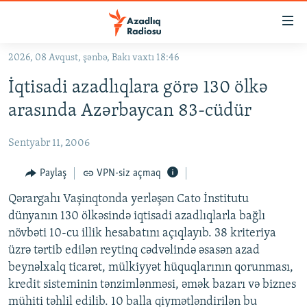
Keçid
linkləri
Əsas
2026, 08 Avqust, şənbə, Bakı vaxtı 18:46
məzmuna
GÜNDƏM
İqtisadi azadlıqlara görə 130 ölkə
qayıt
#İZAHLA
Əsas
arasında Azərbaycan 83-cüdür
KORRUPSIOMETR
naviqasiyaya
qayıt
Sentyabr 11, 2006
#ƏSLINDƏ
Axtarışa
FƏRQƏ BAX
Paylaş
VPN-siz açmaq
keç
QANUNI DOĞRU
Qərargahı Vaşinqtonda yerləşən Cato İnstitutu
dünyanın 130 ölkəsində iqtisadi azadlıqlarla bağlı
ARAŞDIRMA
növbəti 10-cu illik hesabatını açıqlayıb. 38 kriteriya
MULTIMEDIA
üzrə tərtib edilən reytinq cədvəlində əsasən azad
beynəlxalq ticarət, mülkiyyət hüquqlarının qorunması,
RADIO ARXIV
VIDEO
kredit sisteminin tənzimlənməsi, əmək bazarı və biznes
HAQQIMIZDA
FOTOQALEREYA
OXU ZALI
mühiti təhlil edilib. 10 balla qiymətləndirilən bu