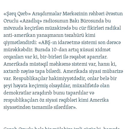
«Şərq Qərb» Araşdırmalar Mərkəzinin rəhbəri Ərəstun
Oruclu «Azadlıq» radiosunun Bakı Bürosunda bu
mövzuda keçirilən müzakirədə bu cür fikirləri radikal
anti-amerikan yanaşmanın təzahürü kimi
qiymətləndirdi: «ABŞ-ın idarəetmə sistemi son dərəcə
mürəkkəbdir. Burada 10-dan artıq xüsusi xidmət
orqanları var ki, bir-birləri ilə rəqabət aparırlar.
Amerikada müstəqil məhkəmə sistemi var, hansı ki,
axtarıb nəyisə tapa bilərdi. Amerikada siyasi mübarizə
var. Respublikaçılar hakimiyyətdədir, onlar belə bir
şeyi həyata keçirmiş olsaydılar, müxalifətdə olan
demokratlar araşdırıb bunu tapardılar və
respublikaçıları öz siyasi rəqibləri kimi Amerika
siyasətindən tamamilə silərdilər».