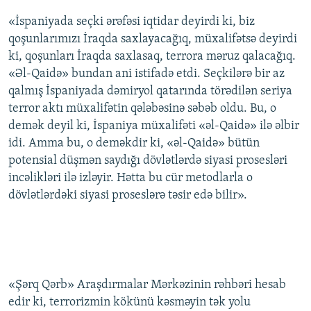
«İspaniyada seçki ərəfəsi iqtidar deyirdi ki, biz
qoşunlarımızı İraqda saxlayacağıq, müxalifətsə deyirdi
ki, qoşunları İraqda saxlasaq, terrora məruz qalacağıq.
«Əl-Qaidə» bundan ani istifadə etdi. Seçkilərə bir az
qalmış İspaniyada dəmiryol qatarında törədilən seriya
terror aktı müxalifətin qələbəsinə səbəb oldu. Bu, o
demək deyil ki, İspaniya müxalifəti «əl-Qaidə» ilə əlbir
idi. Amma bu, o deməkdir ki, «əl-Qaidə» bütün
potensial düşmən saydığı dövlətlərdə siyasi prosesləri
incəlikləri ilə izləyir. Hətta bu cür metodlarla o
dövlətlərdəki siyasi proseslərə təsir edə bilir».
«Şərq Qərb» Araşdırmalar Mərkəzinin rəhbəri hesab
edir ki, terrorizmin kökünü kəsməyin tək yolu