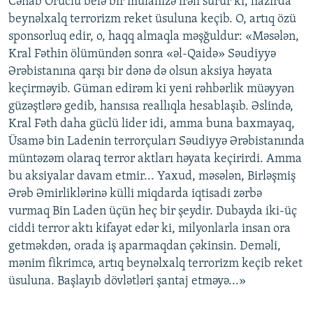
Cənab Oruclu belə bir mülahizə irəli sürür ki, hazırda
beynəlxalq terrorizm reket üsuluna keçib. O, artıq özü
sponsorluq edir, o, haqq almaqla məşğuldur: «Məsələn,
Kral Fəthin ölümündən sonra «əl-Qaidə» Səudiyyə
Ərəbistanına qarşı bir dənə də olsun aksiya həyata
keçirməyib. Güman edirəm ki yeni rəhbərlik müəyyən
güzəştlərə gedib, hansısa reallıqla hesablaşıb. Əslində,
Kral Fəth daha güclü lider idi, amma buna baxmayaq,
Üsamə bin Ladenin terrorçuları Səudiyyə Ərəbistanında
müntəzəm olaraq terror aktları həyata keçirirdi. Amma
bu aksiyalar davam etmir... Yaxud, məsələn, Birləşmiş
Ərəb Əmirliklərinə külli miqdarda iqtisadi zərbə
vurmaq Bin Laden üçün heç bir şeydir. Dubayda iki-üç
ciddi terror aktı kifayət edər ki, milyonlarla insan ora
getməkdən, orada iş aparmaqdan çəkinsin. Deməli,
mənim fikrimcə, artıq beynəlxalq terrorizm keçib reket
üsuluna. Başlayıb dövlətləri şantaj etməyə...»