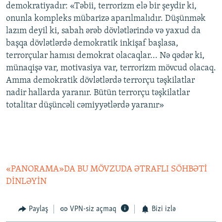
demokratiyadır: «Təbii, terrorizm elə bir şeydir ki,
onunla kompleks mübarizə aparılmalıdır. Düşünmək
lazım deyil ki, sabah ərəb dövlətlərində və yaxud da
başqa dövlətlərdə demokratik inkişaf başlasa,
terrorçular hamısı demokrat olacaqlar... Nə qədər ki,
münaqişə var, motivasiya var, terrorizm mövcud olacaq.
Amma demokratik dövlətlərdə terrorçu təşkilatlar
nadir hallarda yaranır. Bütün terrorçu təşkilatlar
totalitar düşüncəli cəmiyyətlərdə yaranır»
«PANORAMA»DA BU MÖVZUDA ƏTRAFLI SÖHBƏTİ
DİNLƏYİN
Paylaş
VPN-siz açmaq
Bizi izlə