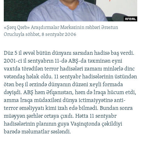
İNFOQRAFIKA
AZƏRBAYCAN ƏDƏBIYYATI KITABXANASI
MISSIYAMIZ
BIZI IZLƏ
KARIKATURA
İSLAM VƏ DEMOKRATIYA
PEŞƏ ETIKASI VƏ JURNALISTIKA STANDARTLARIMIZ
«Şərq Qərb» Araşdırmalar Mərkəzinin rəhbəri Ərəstun
İZ - MƏDƏNIYYƏT PROQRAMI
MATERIALLARIMIZDAN ISTIFADƏ
Orucluyla söhbət, 8 sentyabr 2006
AZADLIQRADIOSU MOBIL TELEFONUNUZDA
RFE/RL-in bütün saytları
BIZIMLƏ ƏLAQƏ
Düz 5 il əvvəl bütün dünyanı sarsıdan hadisə baş verdi.
2001-ci il sentyabrın 11-də ABŞ-da təxminən eyni
XƏBƏR BÜLLETENLƏRIMIZ
vaxtda törədilən terror hadisələri zamanı minlərlə dinc
vətəndaş həlak oldu. 11 sentyabr hadisələrinin üstündən
ötən beş il ərzində dünyanın düzəni xeyli formada
dəyişdi. ABŞ həm Əfqanıstan, həm də İraqa hücum etdi,
amma İraqa müdaxiləni dünya ictimaiyyətinə anti-
terror əməliyyatı kimi izah edə bilmədi. Bundan sonra
müəyyən şərhlər ortaya çıxdı. Hətta 11 sentyabr
hadisələrinin planının guya Vaşinqtonda çəkildiyi
barədə məlumatlar səsləndi.