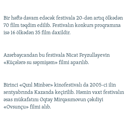
İNFOQRAFIKA
AZƏRBAYCAN ƏDƏBIYYATI KITABXANASI
MISSIYAMIZ
BIZI IZLƏ
KARIKATURA
İSLAM VƏ DEMOKRATIYA
PEŞƏ ETIKASI VƏ JURNALISTIKA STANDARTLARIMIZ
Bir həftə davam edəcək festivala 20-dən artıq ölkədən
70 film təqdim edilib. Festivalın konkurs proqramına
İZ - MƏDƏNIYYƏT PROQRAMI
MATERIALLARIMIZDAN ISTIFADƏ
isə 16 ölkədən 35 film daxildir.
AZADLIQRADIOSU MOBIL TELEFONUNUZDA
RFE/RL-in bütün saytları
BIZIMLƏ ƏLAQƏ
Azərbaycandan bu festivala Nicat Feyzullayevin
XƏBƏR BÜLLETENLƏRIMIZ
«Küçələrə su səpmişəm» filmi aparılıb.
Birinci «Qızıl Minbər» kinofestivalı da 2005-ci ilin
sentyabrında Kazanda keçirilib. Həmin vaxt festivalın
əsas mükafatını Oqtay Mirqasımovun çəkdiyi
«Ovsunçu» filmi alıb.