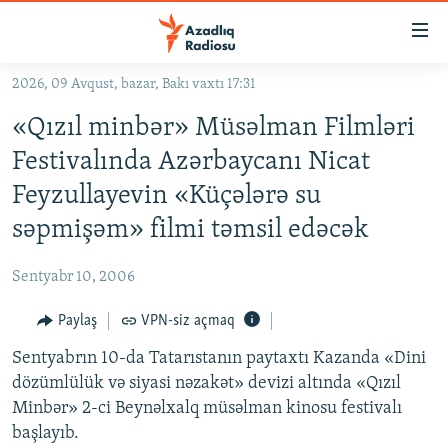
Keçid
linkləri
Əsas
2026, 09 Avqust, bazar, Bakı vaxtı 17:31
məzmuna
GÜNDƏM
«Qızıl minbər» Müsəlman Filmləri
qayıt
#İZAHLA
Əsas
Festivalında Azərbaycanı Nicat
KORRUPSIOMETR
naviqasiyaya
Feyzullayevin «Küçələrə su
qayıt
#ƏSLINDƏ
səpmişəm» filmi təmsil edəcək
Axtarışa
FƏRQƏ BAX
keç
Sentyabr 10, 2006
QANUNI DOĞRU
Paylaş
VPN-siz açmaq
ARAŞDIRMA
Sentyabrın 10-da Tatarıstanın paytaxtı Kazanda «Dini
MULTIMEDIA
dözümlülük və siyasi nəzakət» devizi altında «Qızıl
RADIO ARXIV
VIDEO
Minbər» 2-ci Beynəlxalq müsəlman kinosu festivalı
HAQQIMIZDA
FOTOQALEREYA
OXU ZALI
başlayıb.