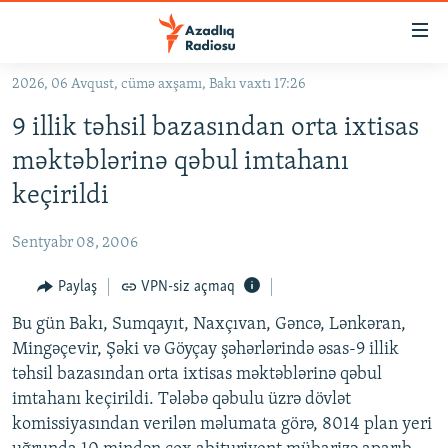
Keçid
linkləri
Əsas
2026, 06 Avqust, cümə axşamı, Bakı vaxtı 17:26
məzmuna
GÜNDƏM
9 illik təhsil bazasından orta ixtisas
qayıt
#İZAHLA
Əsas
məktəblərinə qəbul imtahanı
KORRUPSIOMETR
naviqasiyaya
keçirildi
qayıt
#ƏSLINDƏ
Axtarışa
Sentyabr 08, 2006
FƏRQƏ BAX
keç
QANUNI DOĞRU
Paylaş
VPN-siz açmaq
ARAŞDIRMA
Bu gün Bakı, Sumqayıt, Naxçıvan, Gəncə, Lənkəran,
Mingəçevir, Şəki və Göyçay şəhərlərində əsas-9 illik
MULTIMEDIA
təhsil bazasından orta ixtisas məktəblərinə qəbul
RADIO ARXIV
VIDEO
imtahanı keçirildi. Tələbə qəbulu üzrə dövlət
komissiyasından verilən məlumata görə, 8014 plan yeri
HAQQIMIZDA
FOTOQALEREYA
OXU ZALI