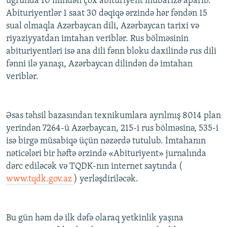
uğrunda 10 mindən çox abituriyent mübarizə aparıb.
İNFOQRAFIKA
AZƏRBAYCAN ƏDƏBIYYATI KITABXANASI
MISSIYAMIZ
Abituriyentlər 1 saat 30 dəqiqə ərzində hər fəndən 15
BIZI IZLƏ
sual olmaqla Azərbaycan dili, Azərbaycan tarixi və
KARIKATURA
İSLAM VƏ DEMOKRATIYA
PEŞƏ ETIKASI VƏ JURNALISTIKA STANDARTLARIMIZ
riyaziyyatdan imtahan veriblər. Rus bölməsinin
İZ - MƏDƏNIYYƏT PROQRAMI
MATERIALLARIMIZDAN ISTIFADƏ
abituriyentləri isə ana dili fənn bloku daxilində rus dili
fənni ilə yanaşı, Azərbaycan dilindən də imtahan
AZADLIQRADIOSU MOBIL TELEFONUNUZDA
RFE/RL-in bütün saytları
veriblər.
BIZIMLƏ ƏLAQƏ
XƏBƏR BÜLLETENLƏRIMIZ
Əsas təhsil bazasından texnikumlara ayrılmış 8014 plan
yerindən 7264-ü Azərbaycan, 215-i rus bölməsinə, 535-i
isə birgə müsabiqə üçün nəzərdə tutulub. İmtahanın
nəticələri bir həftə ərzində «Abituriyent» jurnalında
dərc ediləcək və TQDK-nın internet saytında (
www.tqdk.gov.az
) yerləşdiriləcək.
Bu gün həm də ilk dəfə olaraq yetkinlik yaşına