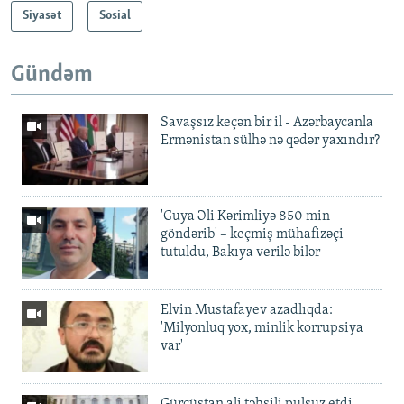
Siyasət
Sosial
Gündəm
Savaşsız keçən bir il - Azərbaycanla
Ermənistan sülhə nə qədər yaxındır?
'Guya Əli Kərimliyə 850 min
göndərib' – keçmiş mühafizəçi
tutuldu, Bakıya verilə bilər
Elvin Mustafayev azadlıqda:
'Milyonluq yox, minlik korrupsiya
var'
Gürcüstan ali təhsili pulsuz etdi