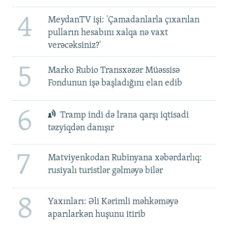
4
MeydanTV işi: 'Çamadanlarla çıxarılan
pulların hesabını xalqa nə vaxt
verəcəksiniz?'
5
Marko Rubio Transxəzər Müəssisə
Fondunun işə başladığını elan edib
6
Tramp indi də İrana qarşı iqtisadi
təzyiqdən danışır
7
Matviyenkodan Rubinyana xəbərdarlıq:
rusiyalı turistlər gəlməyə bilər
8
Yaxınları: Əli Kərimli məhkəməyə
aparılarkən huşunu itirib