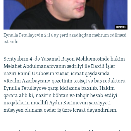
İNFOQRAFIKA
AZƏRBAYCAN ƏDƏBIYYATI KITABXANASI
MISSIYAMIZ
BIZI IZLƏ
KARIKATURA
İSLAM VƏ DEMOKRATIYA
PEŞƏ ETIKASI VƏ JURNALISTIKA STANDARTLARIMIZ
İZ - MƏDƏNIYYƏT PROQRAMI
MATERIALLARIMIZDAN ISTIFADƏ
Eynulla Fətullayevin 2 il 6 ay şərti azadlıqdan məhrum edilməsi
AZADLIQRADIOSU MOBIL TELEFONUNUZDA
RFE/RL-in bütün saytları
istənilir
BIZIMLƏ ƏLAQƏ
XƏBƏR BÜLLETENLƏRIMIZ
Sentyabrın 4-də Yasamal Rayon Məhkəməsində hakim
Məlahət Abdulmanafovanın sədrliyi ilə Daxili İşlər
naziri Ramil Usubovun xüsusi icraat qaydasında
«Realnı Azərbaycan» qəzetinin təsisçi və baş redaktoru
Eynulla Fətullayevə qarşı iddiasına baxılıb. Hakim
qərara alıb ki, nazirin böhtan və təhqir hesab etdiyi
məqalələrin müəllifi Aydın Kərimovun şəxsiyyəti
müəyyən olunana qədər iş üzrə icraat dayandırılsın.