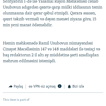
Sentyabrın 1-də isə Yasamal Rayon Məhkəməsi cənab
Usubovun adıgedən qəzetə qarşı mülki iddiasının təmin
olunmasına dair qərar qəbul etmişdi. Qərara əsasən,
qəzet təkzib verməli və dəyən mənəvi ziyana görə, 15
min yeni manat ödəməlidir.
Həmin məhkəmədə Ramil Usubovun nümayəndəsi
Cinayət Məcəlləsinin 147 və 148 maddələri ilə təsisçi və
baş redaktorun 2 il altı ay müddətinə şərti azadlıqdan
məhrum edilməsini istəmişdi.
Paylaş
VPN-siz açmaq
Bizi izlə
This item is part of