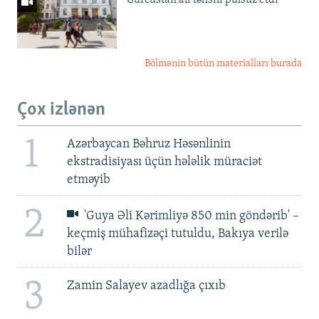
Bölmənin bütün materialları burada
Çox izlənən
1
Azərbaycan Bəhruz Həsənlinin
ekstradisiyası üçün hələlik müraciət
etməyib
2
'Guya Əli Kərimliyə 850 min göndərib' –
keçmiş mühafizəçi tutuldu, Bakıya verilə
bilər
3
Zamin Salayev azadlığa çıxıb