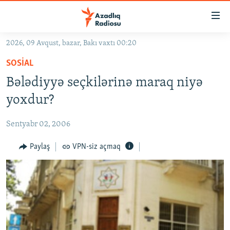
Keçid
linkləri
Əsas
2026, 09 Avqust, bazar, Bakı vaxtı 00:20
məzmuna
GÜNDƏM
SOSIAL
qayıt
#İZAHLA
Əsas
Bələdiyyə seçkilərinə maraq niyə
KORRUPSIOMETR
naviqasiyaya
yoxdur?
qayıt
#ƏSLINDƏ
Axtarışa
Sentyabr 02, 2006
FƏRQƏ BAX
keç
QANUNI DOĞRU
Paylaş
VPN-siz açmaq
ARAŞDIRMA
MULTIMEDIA
RADIO ARXIV
VIDEO
HAQQIMIZDA
FOTOQALEREYA
OXU ZALI