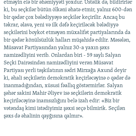
etməyin elə bir əhəmiyyəti yoxdur. Üstəlik də, bildirirlər
ki, bu seçkilər bütün ölkəni əhatə etmir, yalnız 600-dən
bir qədər çox bələdiyyəyə seçkilər keçirilir. Ancaq bu
təkrar, əlavə, yeni və ilk dəfə keçiriləcək bələdiyyə
seçkilərini boykot etməyən müxalifət partiyalarında da
bir qədər könülsüzlük halları müşahidə edilir. Məsələn,
Müsavat Partiyasından yalnız 30-a yaxın şəxs
namizədliyini verib. Onlardan biri - 59 saylı Salyan
Seçki Dairəsindən namizədliyini verən Müsavat
Partiyası yerli təşkilatının sədri Mirzağa Axund deyir
ki, əhali seçkilərin demokratik keçirləcəyinə o qədər də
inanmadığından, xüsusi fəallıq göstərmirlər. Salyan
şəhər sakini Mahir Əliyev isə seçkilərin demokratik
keçiriləcəyinə inamsızlığını belə izah edir: «Biz bir
vətəndaş kimi istədiyimiz şəxsi seçə bilmirik. Seçilən
şəxs də əhalinin qayğısına qalmır».