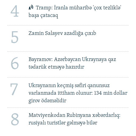
4
Tramp: İranla müharibə 'çox tezliklə'
başa çatacaq
5
Zamin Salayev azadlığa çıxıb
6
Bayramov: Azərbaycan Ukraynaya qaz
tədarük etməyə hazırdır
7
Ukraynanın keçmiş səfiri qanunsuz
varlanmada ittiham olunur: 134 min dollar
girov ödəməlidir
8
Matviyenkodan Rubinyana xəbərdarlıq:
rusiyalı turistlər gəlməyə bilər