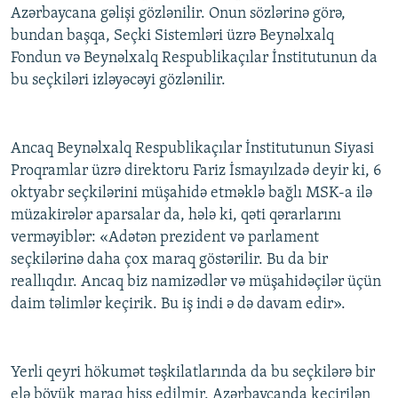
Azərbaycana gəlişi gözlənilir. Onun sözlərinə görə,
bundan başqa, Seçki Sistemləri üzrə Beynəlxalq
Fondun və Beynəlxalq Respublikaçılar İnstitutunun da
bu seçkiləri izləyəcəyi gözlənilir.
Ancaq Beynəlxalq Respublikaçılar İnstitutunun Siyasi
Proqramlar üzrə direktoru Fariz İsmayılzadə deyir ki, 6
oktyabr seçkilərini müşahidə etməklə bağlı MSK-a ilə
müzakirələr aparsalar da, hələ ki, qəti qərarlarını
verməyiblər: «Adətən prezident və parlament
seçkilərinə daha çox maraq göstərilir. Bu da bir
reallıqdır. Ancaq biz namizədlər və müşahidəçilər üçün
daim təlimlər keçirik. Bu iş indi ə də davam edir».
Yerli qeyri hökumət təşkilatlarında da bu seçkilərə bir
elə böyük maraq hiss edilmir. Azərbaycanda keçirilən