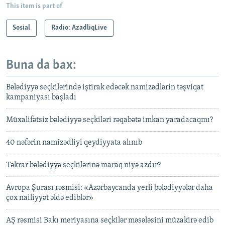
This item is part of
Sosial
Radio: AzadliqLive
Buna da bax:
Bələdiyyə seçkilərində iştirak edəcək namizədlərin təşviqat
kampaniyası başladı
Müxalifətsiz bələdiyyə seçkiləri rəqabətə imkan yaradacaqmı?
40 nəfərin namizədliyi qeydiyyata alınıb
Təkrar bələdiyyə seçkilərinə maraq niyə azdır?
Avropa Şurası rəsmisi: «Azərbaycanda yerli bələdiyyələr daha
çox nailiyyət əldə ediblər»
AŞ rəsmisi Bakı meriyasına seçkilər məsələsini müzakirə edib