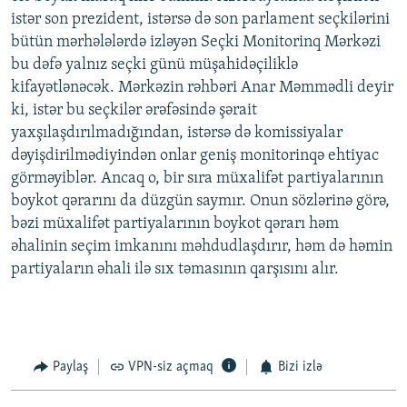
istər son prezident, istərsə də son parlament seçkilərini
bütün mərhələlərdə izləyən Seçki Monitorinq Mərkəzi
bu dəfə yalnız seçki günü müşahidəçiliklə
kifayətlənəcək. Mərkəzin rəhbəri Anar Məmmədli deyir
ki, istər bu seçkilər ərəfəsində şərait
yaxşılaşdırılmadığından, istərsə də komissiyalar
dəyişdirilmədiyindən onlar geniş monitorinqə ehtiyac
görməyiblər. Ancaq o, bir sıra müxalifət partiyalarının
boykot qərarını da düzgün saymır. Onun sözlərinə görə,
bəzi müxalifət partiyalarının boykot qərarı həm
əhalinin seçim imkanını məhdudlaşdırır, həm də həmin
partiyaların əhali ilə sıx təmasının qarşısını alır.
Paylaş
VPN-siz açmaq
Bizi izlə