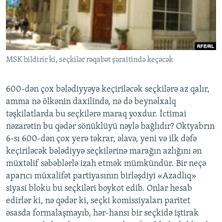
İNFOQRAFIKA
AZƏRBAYCAN ƏDƏBIYYATI KITABXANASI
MISSIYAMIZ
BIZI IZLƏ
KARIKATURA
İSLAM VƏ DEMOKRATIYA
PEŞƏ ETIKASI VƏ JURNALISTIKA STANDARTLARIMIZ
İZ - MƏDƏNIYYƏT PROQRAMI
MATERIALLARIMIZDAN ISTIFADƏ
MSK bildirir ki, seçkilər rəqabət şəraitində keçəcək
AZADLIQRADIOSU MOBIL TELEFONUNUZDA
RFE/RL-in bütün saytları
BIZIMLƏ ƏLAQƏ
600-dən çox bələdiyyəyə keçiriləcək seçkilərə az qalır,
XƏBƏR BÜLLETENLƏRIMIZ
amma nə ölkənin daxilində, nə də beynəlxalq
təşkilatlarda bu seçkilərə maraq yoxdur. İctimai
nəzarətin bu qədər sönüklüyü nəylə bağlıdır? Oktyabrın
6-sı 600-dən çox yerə təkrar, əlavə, yeni və ilk dəfə
keçiriləcək bələdiyyə seçkilərinə marağın azlığını ən
müxtəlif səbəblərlə izah etmək mümkündür. Bir neçə
aparıcı müxalifət partiyasının birləşdiyi «Azadlıq»
siyasi bloku bu seçkiləri boykot edib. Onlar hesab
edirlər ki, nə qədər ki, seçki komissiyaları paritet
əsasda formalaşmayıb, hər-hansı bir seçkidə iştirak