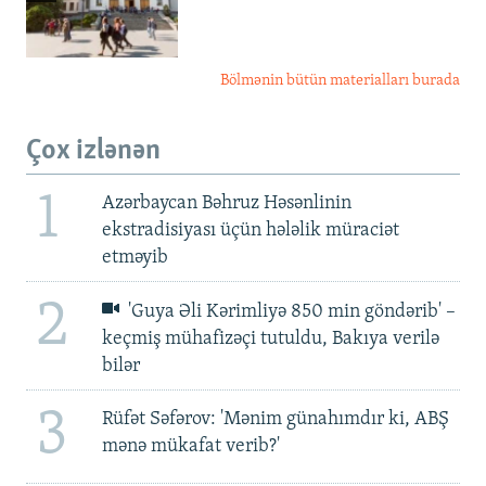
Bölmənin bütün materialları burada
Çox izlənən
1
Azərbaycan Bəhruz Həsənlinin
ekstradisiyası üçün hələlik müraciət
etməyib
2
'Guya Əli Kərimliyə 850 min göndərib' –
keçmiş mühafizəçi tutuldu, Bakıya verilə
bilər
3
Rüfət Səfərov: 'Mənim günahımdır ki, ABŞ
mənə mükafat verib?'