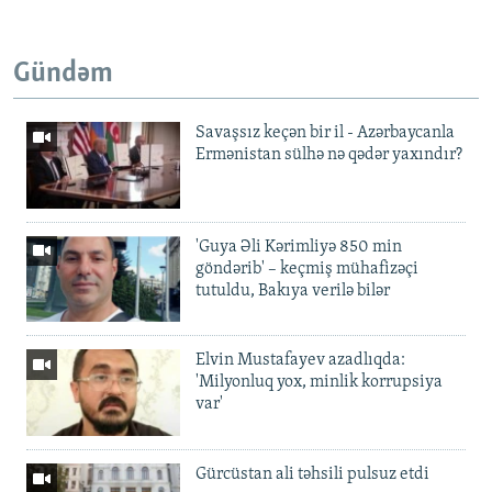
Gündəm
Savaşsız keçən bir il - Azərbaycanla
Ermənistan sülhə nə qədər yaxındır?
'Guya Əli Kərimliyə 850 min
göndərib' – keçmiş mühafizəçi
tutuldu, Bakıya verilə bilər
Elvin Mustafayev azadlıqda:
'Milyonluq yox, minlik korrupsiya
var'
Gürcüstan ali təhsili pulsuz etdi