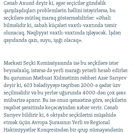
Cənab Axund deyir ki, əgər seçicilər gündəlik
qarşılaşdıqları problemlərin həllini istəyirlərsə, bu
seçkilərə mütləq maraq göstərməlidirlər: «Əhali
bilməlidir ki, sabah küçələri vaxtlı-vaxtında təmir
olunacaq. Nəqliyyat vaxtlı-vaxtında işləyəcək. İşdən
qayıdanda qazı, suyu, işığı olacaq».
Mərkəzi Seçki Komissiyasında isə bu seçkilərə istər
beynəlxalq, istərsə də yerli marağı yetərli hesab edirlər.
Bu qurumun Mətbuat Xidmətinin rəhbəri Azər Sarıyev
deyir ki, 603 bələdiyyəyə təqribən 2000-ə qədər üzv
seçilməlidir və bu yerlər uğurunda 4000-dən çox şəxs
mübarizə aparır. Bu isə onun qənaətinə görə, seçkilərin
rəqabət şəraitində keçəcəyindən xəbər verir. Cənab
Sarıyev bildirir ki, 6 oktyabr seçkilərini müşahidə
etmək üçün Avropa Şurasının Yerli və Regional
Hakimiyyətlər Konqresindən bir qrup nümayəndənin