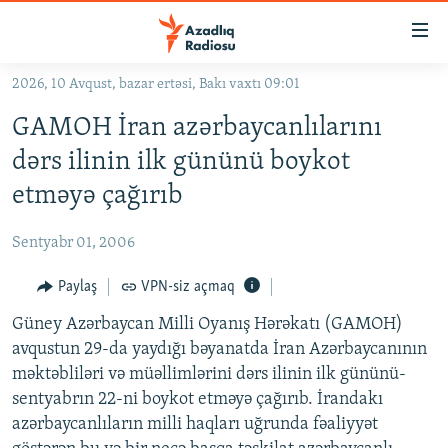
Keçid
linkləri
Əsas
2026, 10 Avqust, bazar ertəsi, Bakı vaxtı 09:01
məzmuna
GÜNDƏM
GAMOH İran azərbaycanlılarını
qayıt
#İZAHLA
Əsas
dərs ilinin ilk gününü boykot
KORRUPSIOMETR
naviqasiyaya
etməyə çağırıb
qayıt
#ƏSLINDƏ
Axtarışa
Sentyabr 01, 2006
FƏRQƏ BAX
keç
QANUNI DOĞRU
Paylaş
VPN-siz açmaq
ARAŞDIRMA
Güney Azərbaycan Milli Oyanış Hərəkatı (GAMOH)
avqustun 29-da yaydığı bəyanatda İran Azərbaycanının
MULTIMEDIA
məktəbliləri və müəllimlərini dərs ilinin ilk gününü-
RADIO ARXIV
VIDEO
sentyabrın 22-ni boykot etməyə çağırıb. İrandakı
azərbaycanlıların milli haqları uğrunda fəaliyyət
HAQQIMIZDA
FOTOQALEREYA
OXU ZALI