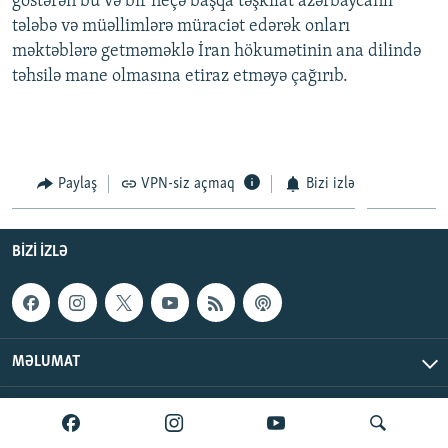
göstərən bu və bir neçə başqa təşkilat azərbaycanlı
İNFOQRAFIKA
AZƏRBAYCAN ƏDƏBIYYATI KITABXANASI
MISSIYAMIZ
tələbə və müəllimlərə müraciət edərək onları
BIZI IZLƏ
məktəblərə getməməklə İran hökumətinin ana dilində
KARIKATURA
İSLAM VƏ DEMOKRATIYA
PEŞƏ ETIKASI VƏ JURNALISTIKA STANDARTLARIMIZ
təhsilə mane olmasına etiraz etməyə çağırıb.
İZ - MƏDƏNIYYƏT PROQRAMI
MATERIALLARIMIZDAN ISTIFADƏ
AZADLIQRADIOSU MOBIL TELEFONUNUZDA
RFE/RL-in bütün saytları
BIZIMLƏ ƏLAQƏ
Paylaş
VPN-siz açmaq
Bizi izlə
XƏBƏR BÜLLETENLƏRIMIZ
BIZI IZLƏ
MƏLUMAT
AzadlıqRadiosu © 2026 Inc. | Bütün hüquqlar qorunur