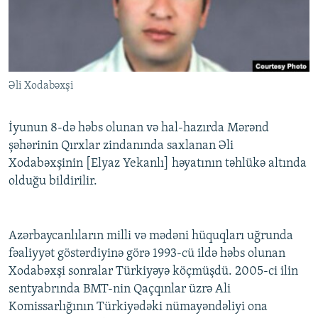
İNFOQRAFIKA
AZƏRBAYCAN ƏDƏBIYYATI KITABXANASI
MISSIYAMIZ
BIZI IZLƏ
KARIKATURA
İSLAM VƏ DEMOKRATIYA
PEŞƏ ETIKASI VƏ JURNALISTIKA STANDARTLARIMIZ
İZ - MƏDƏNIYYƏT PROQRAMI
MATERIALLARIMIZDAN ISTIFADƏ
Əli Xodabəxşi
AZADLIQRADIOSU MOBIL TELEFONUNUZDA
RFE/RL-in bütün saytları
BIZIMLƏ ƏLAQƏ
İyunun 8-də həbs olunan və hal-hazırda Mərənd
XƏBƏR BÜLLETENLƏRIMIZ
şəhərinin Qırxlar zindanında saxlanan Əli
Xodabəxşinin [Elyaz Yekanlı] həyatının təhlükə altında
olduğu bildirilir.
Azərbaycanlıların milli və mədəni hüquqları uğrunda
fəaliyyət göstərdiyinə görə 1993-cü ildə həbs olunan
Xodabəxşi sonralar Türkiyəyə köçmüşdü. 2005-ci ilin
sentyabrında BMT-nin Qaçqınlar üzrə Ali
Komissarlığının Türkiyədəki nümayəndəliyi ona