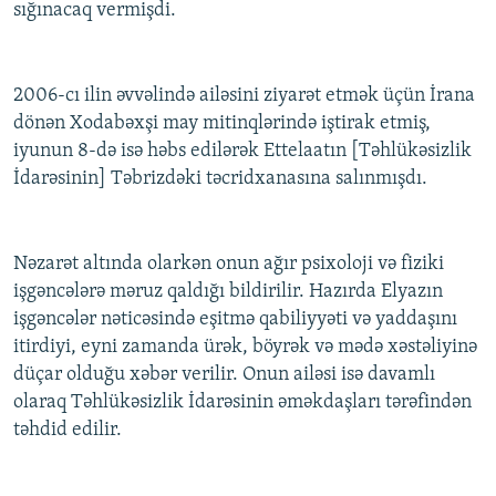
sığınacaq vermişdi.
2006-cı ilin əvvəlində ailəsini ziyarət etmək üçün İrana
dönən Xodabəxşi may mitinqlərində iştirak etmiş,
iyunun 8-də isə həbs edilərək Ettelaatın [Təhlükəsizlik
İdarəsinin] Təbrizdəki təcridxanasına salınmışdı.
Nəzarət altında olarkən onun ağır psixoloji və fiziki
işgəncələrə məruz qaldığı bildirilir. Hazırda Elyazın
işgəncələr nəticəsində eşitmə qabiliyyəti və yaddaşını
itirdiyi, eyni zamanda ürək, böyrək və mədə xəstəliyinə
düçar olduğu xəbər verilir. Onun ailəsi isə davamlı
olaraq Təhlükəsizlik İdarəsinin əməkdaşları tərəfindən
təhdid edilir.