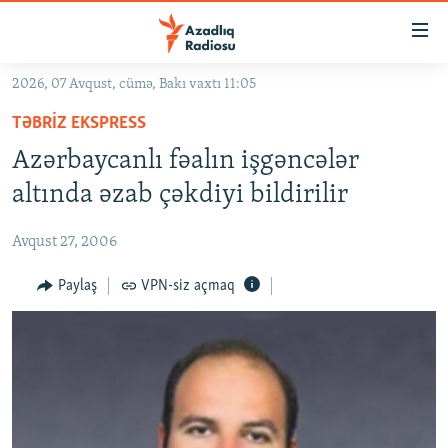
Keçid
linkləri
Əsas
2026, 07 Avqust, cümə, Bakı vaxtı 11:05
məzmuna
GÜNDƏM
TƏBRIZ EKSPRESS
qayıt
#İZAHLA
Əsas
Azərbaycanlı fəalın işgəncələr
KORRUPSIOMETR
naviqasiyaya
altında əzab çəkdiyi bildirilir
qayıt
#ƏSLINDƏ
Axtarışa
Avqust 27, 2006
FƏRQƏ BAX
keç
QANUNI DOĞRU
Paylaş
VPN-siz açmaq
ARAŞDIRMA
MULTIMEDIA
RADIO ARXIV
VIDEO
HAQQIMIZDA
FOTOQALEREYA
OXU ZALI