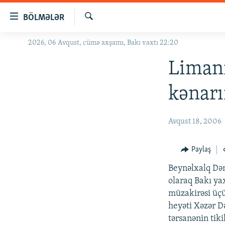
Keçid
BÖLMƏLƏR
linkləri
Axtar
Əsas
2026, 06 Avqust, cümə axşamı, Bakı vaxtı 22:20
GÜNDƏM
məzmuna
#İZAHLA
Limanı
qayıt
Əsas
KORRUPSIOMETR
kənarı
naviqasiyaya
#ƏSLINDƏ
qayıt
Axtarışa
FƏRQƏ BAX
Avqust 18, 2006
keç
QANUNI DOĞRU
Paylaş
ARAŞDIRMA
Beynəlxalq Dən
MULTIMEDIA
olaraq Bakı ya
RADIO ARXIV
VIDEO
müzakirəsi üç
heyəti Xəzər Də
HAQQIMIZDA
FOTOQALEREYA
OXU ZALI
tərsanənin tik