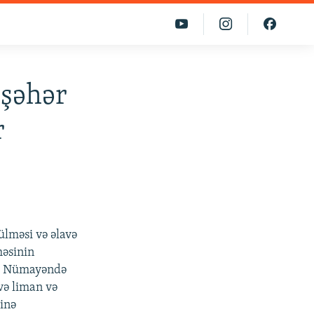
 şəhər
r
lməsi və əlavə
həsinin
b. Nümayəndə
və liman və
sinə