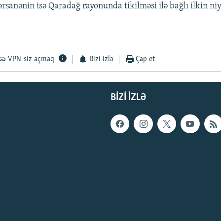
rsanənin isə Qaradağ rayonunda tikilməsi ilə bağlı ilkin niy
VPN-siz açmaq
Bizi izlə
Çap et
BIZI IZLƏ