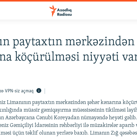
n paytaxtın mərkəzindən
na köçürülməsi niyyəti va
VPN-siz açmaq
iz Limanının paytaxtın mərkəzindən şəhər kənarına köçürü
xınlığında müasir gəmiqayırma müəssisəsinin tikilməsi layi
ün Azərbaycana Cənubi Koreyadan nümayəndə heyəti gəli
niz Gəmiçiliyi İdarəsinin rəhbərliyi ilə müzakirələr aparıb 
ilməsi üçün təklif olunan yerlərə baxıb. Limanın Zığ qəsəbə