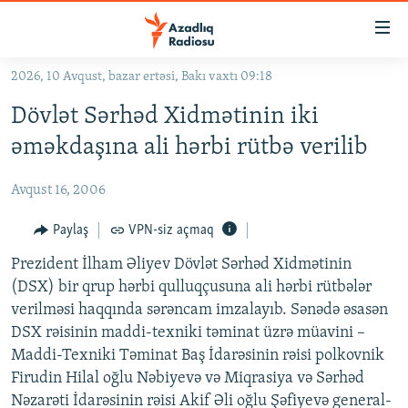
Keçid
linkləri
Əsas
2026, 10 Avqust, bazar ertəsi, Bakı vaxtı 09:18
məzmuna
GÜNDƏM
Dövlət Sərhəd Xidmətinin iki
qayıt
#İZAHLA
Əsas
əməkdaşına ali hərbi rütbə verilib
KORRUPSIOMETR
naviqasiyaya
qayıt
Avqust 16, 2006
#ƏSLINDƏ
Axtarışa
FƏRQƏ BAX
Paylaş
VPN-siz açmaq
keç
QANUNI DOĞRU
Prezident İlham Əliyev Dövlət Sərhəd Xidmətinin
(DSX) bir qrup hərbi qulluqçusuna ali hərbi rütbələr
ARAŞDIRMA
verilməsi haqqında sərəncam imzalayıb. Sənədə əsasən
MULTIMEDIA
DSX rəisinin maddi-texniki təminat üzrə müavini –
Maddi-Texniki Təminat Baş İdarəsinin rəisi polkovnik
RADIO ARXIV
VIDEO
Firudin Hilal oğlu Nəbiyevə və Miqrasiya və Sərhəd
HAQQIMIZDA
FOTOQALEREYA
OXU ZALI
Nəzarəti İdarəsinin rəisi Akif Əli oğlu Şəfiyevə general-