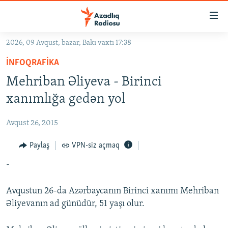
Keçid
linkləri
Əsas
2026, 09 Avqust, bazar, Bakı vaxtı 17:38
məzmuna
GÜNDƏM
İNFOQRAFIKA
qayıt
#İZAHLA
Əsas
Mehriban Əliyeva - Birinci
KORRUPSIOMETR
naviqasiyaya
xanımlığa gedən yol
qayıt
#ƏSLINDƏ
Axtarışa
Avqust 26, 2015
FƏRQƏ BAX
keç
QANUNI DOĞRU
Paylaş
VPN-siz açmaq
ARAŞDIRMA
-
MULTIMEDIA
Avqustun 26-da Azərbaycanın Birinci xanımı Mehriban
RADIO ARXIV
VIDEO
Əliyevanın ad günüdür, 51 yaşı olur.
HAQQIMIZDA
FOTOQALEREYA
OXU ZALI