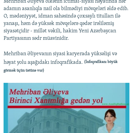
Mehriban Əliyeva ölkənin ictimai-siyasi həyatında hər
İNFOQRAFIKA
AZƏRBAYCAN ƏDƏBIYYATI KITABXANASI
MISSIYAMIZ
adamın asanlıqla nail ola bilmədiyi mövqeləri əldə edib.
BIZI IZLƏ
O, mədəniyyət, idman sahəsində çoxsaylı titulları ilə
KARIKATURA
İSLAM VƏ DEMOKRATIYA
PEŞƏ ETIKASI VƏ JURNALISTIKA STANDARTLARIMIZ
yanaşı, həm də yüksək mövqelərə qədər irəliləmiş
İZ - MƏDƏNIYYƏT PROQRAMI
MATERIALLARIMIZDAN ISTIFADƏ
siyasətçidir - millət vəkili, hakim Yeni Azərbaycan
AZADLIQRADIOSU MOBIL TELEFONUNUZDA
Partiyasının sədr müavinidir.
RFE/RL-in bütün saytları
BIZIMLƏ ƏLAQƏ
Mehriban Əliyevanın siyasi karyerada yüksəlişi və
XƏBƏR BÜLLETENLƏRIMIZ
həyat yolu aşağıdakı infoqrafikada.
(İnfoqrafikanı böyük
görmək üçün üstünə vur)