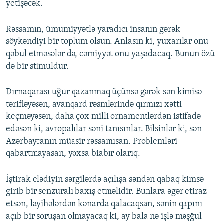
yetişəcək.
Rəssamın, ümumiyyətlə yaradıcı insanın gərək
söykəndiyi bir toplum olsun. Anlasın ki, yuxarılar onu
qəbul etməsələr də, cəmiyyət onu yaşadacaq. Bunun özü
də bir stimuldur.
Dırnaqarası uğur qazanmaq üçünsə gərək sən kimisə
tərifləyəsən, avanqard rəsmlərində qırmızı xətti
keçməyəsən, daha çox milli ornamentlərdən istifadə
edəsən ki, avropalılar səni tanısınlar. Bilsinlər ki, sən
Azərbaycanın müasir rəssamısan. Problemləri
qabartmayasan, yoxsa biabır olarıq.
İştirak elədiyin sərgilərdə açılışa səndən qabaq kimsə
girib bir senzuralı baxış etməlidir. Bunlara əgər etiraz
etsən, layihələrdən kənarda qalacaqsan, sənin qapını
açıb bir soruşan olmayacaq ki, ay bala nə işlə məşğul