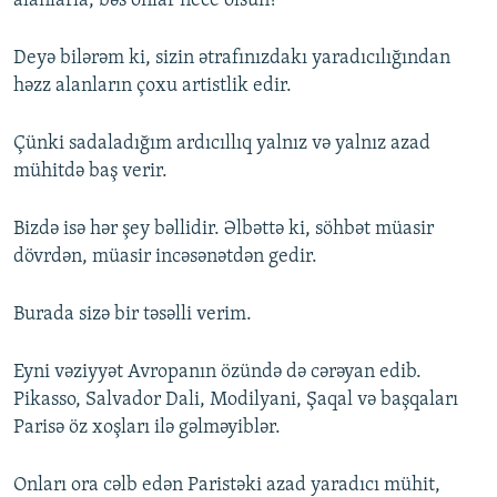
alanlarla, bəs onlar nece olsun?
Deyə bilərəm ki, sizin ətrafınızdakı yaradıcılığından
həzz alanların çoxu artistlik edir.
Çünki sadaladığım ardıcıllıq yalnız və yalnız azad
mühitdə baş verir.
Bizdə isə hər şey bəllidir. Əlbəttə ki, söhbət müasir
dövrdən, müasir incəsənətdən gedir.
Burada sizə bir təsəlli verim.
Eyni vəziyyət Avropanın özündə də cərəyan edib.
Pikasso, Salvador Dali, Modilyani, Şaqal və başqaları
Parisə öz xoşları ilə gəlməyiblər.
Onları ora cəlb edən Paristəki azad yaradıcı mühit,