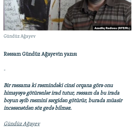
İNFOQRAFIKA
AZƏRBAYCAN ƏDƏBIYYATI KITABXANASI
MISSIYAMIZ
BIZI IZLƏ
KARIKATURA
İSLAM VƏ DEMOKRATIYA
PEŞƏ ETIKASI VƏ JURNALISTIKA STANDARTLARIMIZ
İZ - MƏDƏNIYYƏT PROQRAMI
MATERIALLARIMIZDAN ISTIFADƏ
Gündüz Ağayev
AZADLIQRADIOSU MOBIL TELEFONUNUZDA
RFE/RL-in bütün saytları
BIZIMLƏ ƏLAQƏ
Rəssam Gündüz Ağayevin yazısı
XƏBƏR BÜLLETENLƏRIMIZ
-
Bir rəssama ki rəsmindəki cinsi orqana görə onu
himayəyə götürənlər irad tutur, rəssam da bu irada
boyun əyib rəsmini sərgidən götürür, burada müasir
incəsənətdən söz gedə bilməz.
Gündüz Ağayev