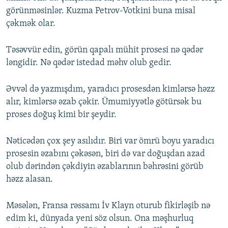
görünməsinlər. Kuzma Petrov-Votkini buna misal
çəkmək olar.
Təsəvvür edin, görün qapalı mühit prosesi nə qədər
ləngidir. Nə qədər istedad məhv olub gedir.
Əvvəl də yazmışdım, yaradıcı prosesdən kimlərsə həzz
alır, kimlərsə əzab çəkir. Ümumiyyətlə götürsək bu
proses doğuş kimi bir şeydir.
Nəticədən çox şey asılıdır. Biri var ömrü boyu yaradıcı
prosesin əzabını çəkəsən, biri də var doğuşdan azad
olub dərindən çəkdiyin əzablarının bəhrəsini görüb
həzz alasan.
Məsələn, Fransa rəssamı İv Klayn oturub fikirləşib nə
edim ki, dünyada yeni söz olsun. Ona məşhurluq