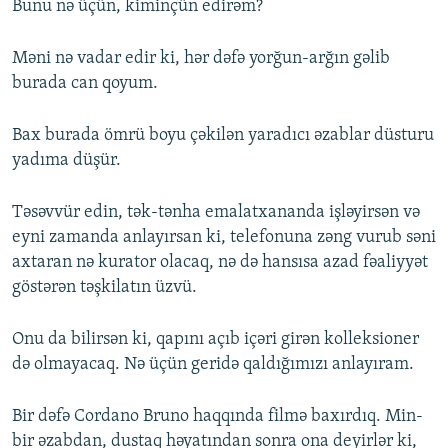
Bunu nə üçün, kiminçün edirəm?
Məni nə vadar edir ki, hər dəfə yorğun-arğın gəlib
burada can qoyum.
Bax burada ömrü boyu çəkilən yaradıcı əzablar düsturu
yadıma düşür.
Təsəvvür edin, tək-tənha emalatxananda işləyirsən və
eyni zamanda anlayırsan ki, telefonuna zəng vurub səni
axtaran nə kurator olacaq, nə də hansısa azad fəaliyyət
göstərən təşkilatın üzvü.
Onu da bilirsən ki, qapını açıb içəri girən kolleksioner
də olmayacaq. Nə üçün geridə qaldığımızı anlayıram.
Bir dəfə Cordano Bruno haqqında filmə baxırdıq. Min-
bir əzabdan, dustaq həyatından sonra ona deyirlər ki,