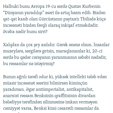
Halbuki bunu Avropa 19-cu əsrdə Qustav Kurbenin
“Dünyanın yaradılışı” əsəri ilə artıq həzm edib. Bizdən
qat-qat kasıb olan Gürcüstanın paytaxtı Tbilisdə küçə
incəsənəti bizdən fərqli olaraq inkişaf etməkdədir.
Əcəba nədir bunu sirri?
Xalqdan da çox şey asılıdır. Gərək ənənə olsun. İnsanlar
muzeylərə, sərgilərə getsin, maraqlansınlar ki, 20-ci
əsrdə bu qədər cərayanın yaranmısının səbəbi nədədir,
bu rəssamlar nə istəyirmiş?
Bunun ağrılı tərəfi odur ki, yüksək intellekt tələb edən
müasir incəsənət əsərini bilmirsən kiminçün
yaradırsan. Əgər antiimperialist, antikapitalist,
anarxist rəssam Benksinin qraffitisinin divardan
bələdiyyə tərəfindən silinməsinə imkan verməyən
cəmiyyət varsa, Benksi kimi cəsarətli rəssamlar da