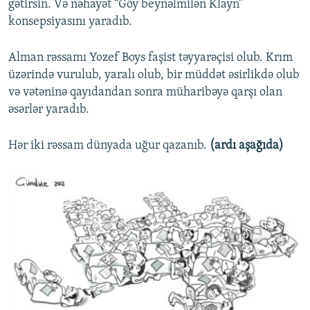
gətirsin. Və nəhayət “Göy beynəlmilən Klayn”
konsepsiyasını yaradıb.
Alman rəssamı Yozef Boys faşist təyyarəçisi olub. Krım
üzərində vurulub, yaralı olub, bir müddət əsirlikdə olub
və vətəninə qayıdandan sonra müharibəyə qarşı olan
əsərlər yaradıb.
Hər iki rəssam dünyada uğur qazanıb.
(ardı aşağıda)