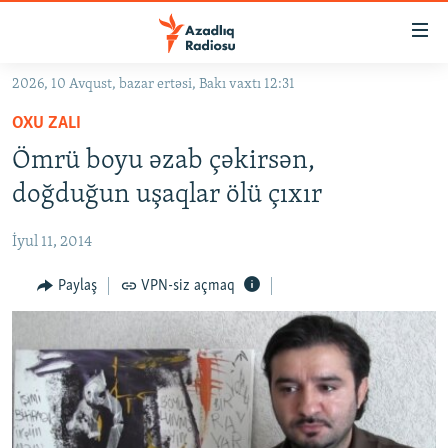
Keçid
linkləri
Əsas
2026, 10 Avqust, bazar ertəsi, Bakı vaxtı 12:31
məzmuna
GÜNDƏM
OXU ZALI
qayıt
#İZAHLA
Əsas
Ömrü boyu əzab çəkirsən,
KORRUPSIOMETR
naviqasiyaya
doğduğun uşaqlar ölü çıxır
qayıt
#ƏSLINDƏ
Axtarışa
İyul 11, 2014
FƏRQƏ BAX
keç
QANUNI DOĞRU
Paylaş
VPN-siz açmaq
ARAŞDIRMA
MULTIMEDIA
RADIO ARXIV
VIDEO
HAQQIMIZDA
FOTOQALEREYA
OXU ZALI