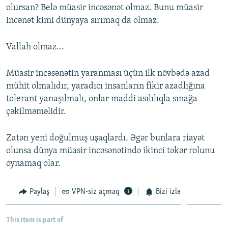
olursan? Belə müasir incəsənət olmaz. Bunu müasir
incənət kimi dünyaya sırımaq da olmaz.
Vallah olmaz...
Müasir incəsənətin yaranması üçün ilk növbədə azad
mühit olmalıdır, yaradıcı insanların fikir azadlığına
tolerant yanaşılmalı, onlar maddi asılılıqla sınağa
çəkilməməlidir.
Zatən yeni doğulmuş uşaqlardı. Əgər bunlara riayət
olunsa dünya müasir incəsənətində ikinci təkər rolunu
oynamaq olar.
Paylaş
VPN-siz açmaq
Bizi izlə
This item is part of