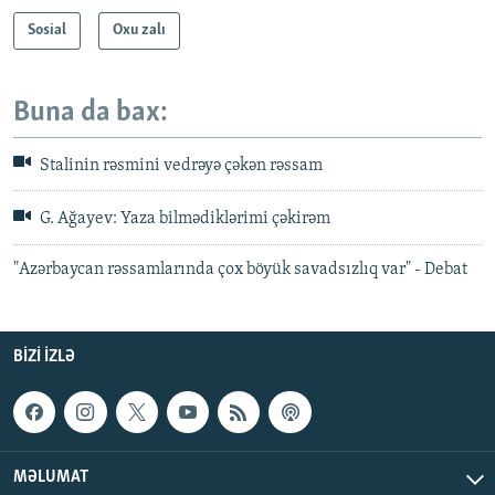
Sosial
Oxu zalı
Buna da bax:
Stalinin rəsmini vedrəyə çəkən rəssam
G. Ağayev: Yaza bilmədiklərimi çəkirəm
"Azərbaycan rəssamlarında çox böyük savadsızlıq var" - Debat
BIZI IZLƏ
MƏLUMAT