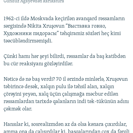
Gündüz Ağayevdən karikatura
1962-ci ildə Moskvada keçirilən avanqard rəssamların
sərgisində Nikita Xruşovun “Выставка говно,
Художники пидорасы” təhqiramiz sözləri heç kimi
təəcübləndirməmişdi.
Çünki hamı hər şeyi bilirdi, rəssamlar da baş katibdən
bu cür reaksiyanı gözləyirdilər.
Nəticə də nə baş verdi? 70 il ərzində minlərlə, Xruşovun
təbirincə desək, xalqın pulu ilə təhsil alan, xalqın
çörəyini yeyən, xalq üçün çalışmağa məcbur edilən
rəssamlardan tarixdə qalanların indi tək-tükünün adını
çəkmək olar.
Hansılar ki, sosrealizmdən az da olsa kənara çıxırdılar,
amma ona da çalışırdılar ki, başqalarından çox da fərqli