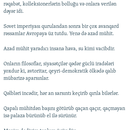
rəqabət, kolleksionerlərin bolluğu və onlara verilən
dəyər idi.
Sovet imperiyası qurulandan sonra bir çox avanqard
rəssamlar Avropaya üz tutdu. Yenə də azad mühit.
Azad mühit yaradıcı insana hava, su kimi vacibdir.
Onların filosoflar, siyasətçilər qədər güclü iradələri
yoxdur ki, avtoritar, qeyri-demokratik ölkədə qalıb
mübarizə aparsınlar.
Qəlbləri incədir, hər an sarsıntı keçirib qırıla bilərlər.
Qapalı mühitdən başını götürüb qaçan qaçır, qaçmayan
isə palaza bürünüb el ilə sürünür.