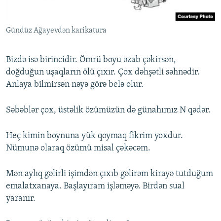
Gündüz Ağayevdən karikatura
Bizdə isə birincidir. Ömrü boyu əzab çəkirsən,
doğduğun uşaqların ölü çıxır. Çox dəhşətli səhnədir.
Anlaya bilmirsən nəyə görə belə olur.
Səbəblər çox, üstəlik özümüzün də günahımız N qədər.
Heç kimin boynuna yük qoymaq fikrim yoxdur.
Nümunə olaraq özümü misal çəkəcəm.
Mən aylıq gəlirli işimdən çıxıb gəlirəm kirayə tutduğum
emalatxanaya. Başlayıram işləməyə. Birdən sual
yaranır.