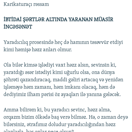
Karikaturaçı rəssam
İBTİDAİ ŞƏRTLƏR ALTINDA YARANAN MÜASİR
İNCƏSƏNƏT
Yaradıcılıq prosesində heç də hamının təsəvvür etdiyi
kimi həmişə həzz anları olmur.
Ola bilər kimsə işlədiyi vaxt həzz alsın, sevinsin ki,
yaratdığı əsər istədiyi kimi uğurlu olsa, ona dünya
şöhrəti qazandıracaq, maddi gəliri artacaq və yenidən
işləməyə həm zamanı, həm imkanı olacaq, həm də
dediyimiz ilham pərisi öz ayaqları ilə yanına gələcək.
Amma bilirəm ki, bu yaradıcı sevinc, həzz alma,
orqazm bizim ölkədə baş verə bilməz. Hə, o zaman deyə
bilərsiniz, ətrafımız doludur yaradıcılığından həzz