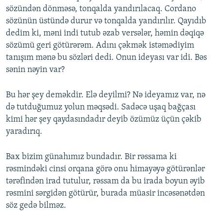
sözündən dönməsə, tonqalda yandırılacaq. Cordano
sözünün üstündə durur və tonqalda yandırılır. Qayıdıb
dedim ki, məni indi tutub əzab versələr, həmin dəqiqə
sözümü geri götürərəm. Adını çəkmək istəmədiyim
tanışım mənə bu sözləri dedi. Onun ideyası var idi. Bəs
sənin nəyin var?
Bu hər şey deməkdir. Elə deyilmi? Nə ideyamız var, nə
də tutduğumuz yolun məqsədi. Sadəcə uşaq bağçası
kimi hər şey qaydasındadır deyib özümüz üçün çəkib
yaradırıq.
Bax bizim günahımız bundadır. Bir rəssama ki
rəsmindəki cinsi orqana görə onu himayəyə götürənlər
tərəfindən irad tutulur, rəssam da bu irada boyun əyib
rəsmini sərgidən götürür, burada müasir incəsənətdən
söz gedə bilməz.