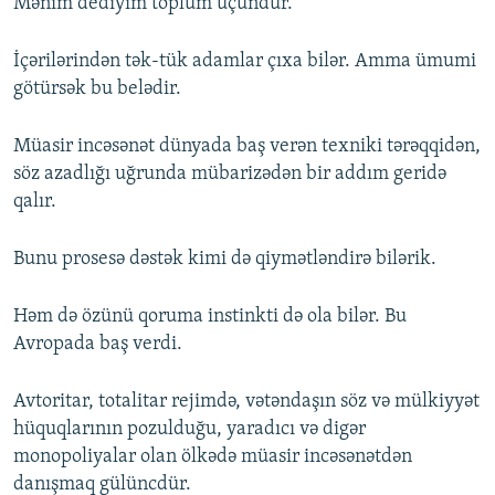
Mənim dediyim toplum üçündür.
İçərilərindən tək-tük adamlar çıxa bilər. Amma ümumi
götürsək bu belədir.
Müasir incəsənət dünyada baş verən texniki tərəqqidən,
söz azadlığı uğrunda mübarizədən bir addım geridə
qalır.
Bunu prosesə dəstək kimi də qiymətləndirə bilərik.
Həm də özünü qoruma instinkti də ola bilər. Bu
Avropada baş verdi.
Avtoritar, totalitar rejimdə, vətəndaşın söz və mülkiyyət
hüquqlarının pozulduğu, yaradıcı və digər
monopoliyalar olan ölkədə müasir incəsənətdən
danışmaq gülüncdür.