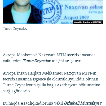
İNFOQRAFIKA
AZƏRBAYCAN ƏDƏBIYYATI KITABXANASI
MISSIYAMIZ
BIZI IZLƏ
KARIKATURA
İSLAM VƏ DEMOKRATIYA
PEŞƏ ETIKASI VƏ JURNALISTIKA STANDARTLARIMIZ
İZ - MƏDƏNIYYƏT PROQRAMI
MATERIALLARIMIZDAN ISTIFADƏ
Turac Zeynalov
AZADLIQRADIOSU MOBIL TELEFONUNUZDA
RFE/RL-in bütün saytları
BIZIMLƏ ƏLAQƏ
-
XƏBƏR BÜLLETENLƏRIMIZ
Avropa Məhkəməsi Naxçıvan MTN təcridxanasında
vəfat edən
Turac Zeynalov
un işini araşdırır
Avropa İnsan Haqları Məhkəməsi Naxçıvan MTN-in
təcridxanasında işgəncə ilə öldürüldüyü iddia olunan
Turac Zeynalovun işi ilə bağlı Azərbaycan hökumətinə
sorğu göndərib.
Bu haqda AzadlıqRadiosuna vəkil
Əshabəli Mustafayev