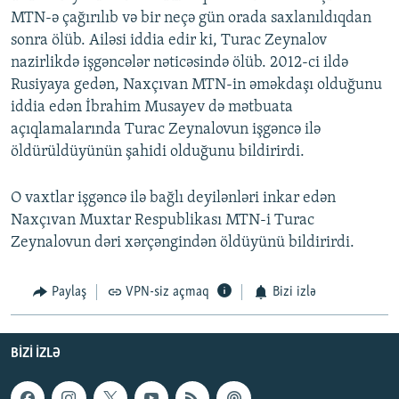
MTN-ə çağırılıb və bir neçə gün orada saxlanıldıqdan
sonra ölüb. Ailəsi iddia edir ki, Turac Zeynalov
nazirlikdə işgəncələr nəticəsində ölüb. 2012-ci ildə
Rusiyaya gedən, Naxçıvan MTN-in əməkdaşı olduğunu
iddia edən İbrahim Musayev də mətbuata
açıqlamalarında Turac Zeynalovun işgəncə ilə
öldürüldüyünün şahidi olduğunu bildirirdi.
O vaxtlar işgəncə ilə bağlı deyilənləri inkar edən
Naxçıvan Muxtar Respublikası MTN-i Turac
Zeynalovun dəri xərçəngindən öldüyünü bildirirdi.
Paylaş
VPN-siz açmaq
Bizi izlə
BIZI IZLƏ