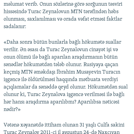
məlumat verib. Onun sözlərinə görə sorğunun təsviri
hissəsində Turac Zeynalovun MTN tərəfindən həbs
olunması, saxlanılması və orada vəfat etməsi faktlar
sadalanır:
«Daha sonra bütün bunlarla bağlı hökumətə suallar
verilir. Ən əsası da Turac Zeynalovun cinayət işi və
onun ölümü ilə bağlı aparılan araşdırmanın bütün
sənədlər hökumətdən tələb olunur. Rusiyaya qaçan
keçmiş MTN əməkdaşı İbrahim Musayevin Turacın
işgəncə ilə öldürülməsi haqqında mətbuata verdiyi
açıqlamalar da sənəddə qeyd olunur. Hökumətdən sual
olunur ki, Turac Zeynalova işgəncə verilməsi ilə bağlı
hər hansı araşdırma aparılıbmı? Aparılıbsa nəticəsi
nədir?»
Vətənə xəyanətdə ittiham olunan 31 yaşlı Culfa sakini
Turac Zeynalov 2011-ci il avqustun 24-də Naxçıvan