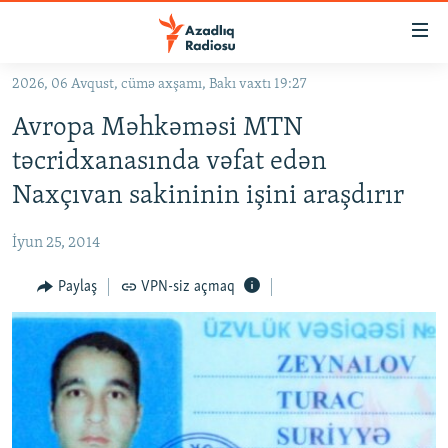
Keçid
linkləri
Əsas
2026, 06 Avqust, cümə axşamı, Bakı vaxtı 19:27
məzmuna
GÜNDƏM
Avropa Məhkəməsi MTN
qayıt
#İZAHLA
Əsas
təcridxanasında vəfat edən
KORRUPSIOMETR
naviqasiyaya
Naxçıvan sakininin işini araşdırır
qayıt
#ƏSLINDƏ
Axtarışa
İyun 25, 2014
FƏRQƏ BAX
keç
QANUNI DOĞRU
Paylaş
VPN-siz açmaq
ARAŞDIRMA
MULTIMEDIA
RADIO ARXIV
VIDEO
HAQQIMIZDA
FOTOQALEREYA
OXU ZALI