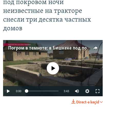
под покровом ночи
неизвестные на тракторе
снесли три десятка частных
домов
Погром в темноте: в Бишкеке под покровом ночи неизвестные на тракторе снесли три десятка частных домов
No media source currently available
0:00
3:43
Direct-ə keçid