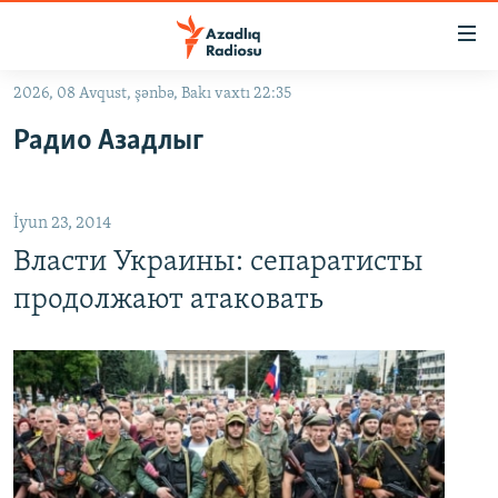
Keçid
linkləri
Əsas
2026, 08 Avqust, şənbə, Bakı vaxtı 22:35
məzmuna
GÜNDƏM
Радио Азадлыг
qayıt
#İZAHLA
Əsas
KORRUPSIOMETR
naviqasiyaya
İyun 23, 2014
qayıt
#ƏSLINDƏ
Axtarışa
Власти Украины: сепаратисты
FƏRQƏ BAX
keç
продолжают атаковать
QANUNI DOĞRU
ARAŞDIRMA
MULTIMEDIA
RADIO ARXIV
VIDEO
HAQQIMIZDA
FOTOQALEREYA
OXU ZALI