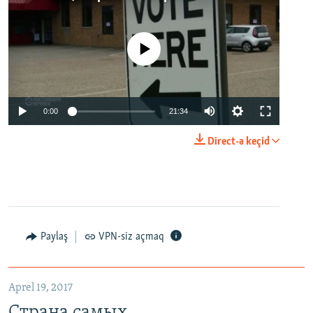
No media source currently available
0:00
21:34
Direct-ə keçid
Paylaş
VPN-siz açmaq
Aprel 19, 2017
Страна самых