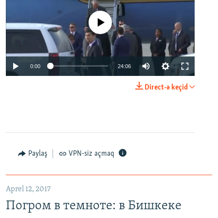
No media source currently available
0:00
24:06
Direct-ə keçid
Paylaş
VPN-siz açmaq
Aprel 12, 2017
Погром в темноте: в Бишкеке