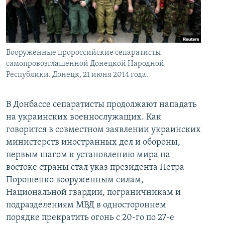
İNFOQRAFIKA
AZƏRBAYCAN ƏDƏBIYYATI KITABXANASI
MISSIYAMIZ
BIZI IZLƏ
KARIKATURA
İSLAM VƏ DEMOKRATIYA
PEŞƏ ETIKASI VƏ JURNALISTIKA STANDARTLARIMIZ
İZ - MƏDƏNIYYƏT PROQRAMI
MATERIALLARIMIZDAN ISTIFADƏ
Вооруженные пророссийские сепаратисты
AZADLIQRADIOSU MOBIL TELEFONUNUZDA
самопровозглашенной Донецкой Народной
RFE/RL-in bütün saytları
Республики. Донецк, 21 июня 2014 года.
BIZIMLƏ ƏLAQƏ
XƏBƏR BÜLLETENLƏRIMIZ
В Донбассе сепаратисты продолжают нападать
на украинских военнослужащих. Как
говорится в совместном заявлении украинских
министерств иностранных дел и обороны,
первым шагом к установлению мира на
востоке страны стал указ президента Петра
Порошенко вооруженным силам,
Национальной гвардии, пограничникам и
подразделениям МВД в одностороннем
порядке прекратить огонь с 20-го по 27-е