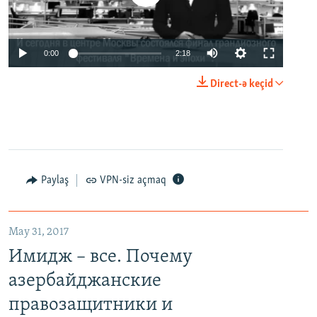
0:00
2:18
Direct-ə keçid
Paylaş
VPN-siz açmaq
May 31, 2017
Имидж – все. Почему
азербайджанские
правозащитники и