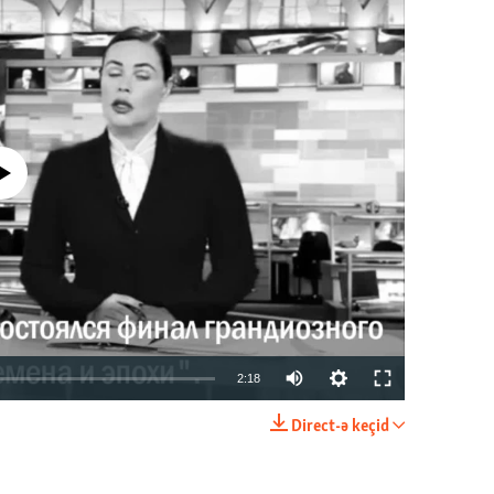
currently available
2:18
Direct-ə keçid
EMBED
PAYLAŞ