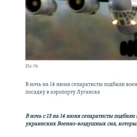
İNFOQRAFIKA
AZƏRBAYCAN ƏDƏBIYYATI KITABXANASI
MISSIYAMIZ
KARIKATURA
İSLAM VƏ DEMOKRATIYA
PEŞƏ ETIKASI VƏ JURNALISTIKA
STANDARTLARIMIZ
İZ - MƏDƏNIYYƏT PROQRAMI
MATERIALLARIMIZDAN ISTIFADƏ
AZADLIQRADIOSU MOBIL TELEFONUNUZDA
BIZIMLƏ ƏLAQƏ
XƏBƏR BÜLLETENLƏRIMIZ
Ил-76
В ночь на 14 июня сепаратисты подбили во
посадку в аэропорту Луганска
В ночь с 13 на 14 июня сепаратисты подбил
украинских Военно-воздушных сил, который 