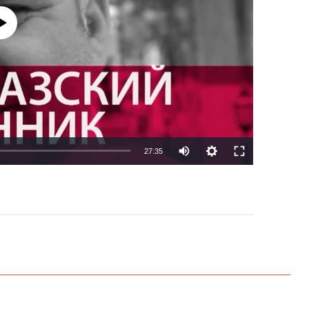
currently available
27:35
EMBED
PAYLAŞ