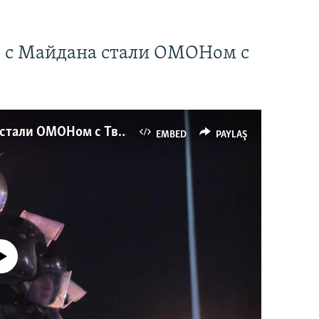
" с Майдана стали ОМОНом с
Как украинские "беркутовцы" с Майдана стали ОМОНом с Тверской
EMBED
PAYLAŞ
currently available