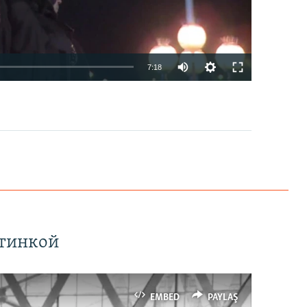
7:18
EMBED
PAYLAŞ
ртинкой
EMBED
PAYLAŞ