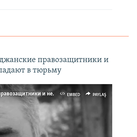
йджанские правозащитники и
падают в тюрьму
Имидж – все. Почему азербайджанские правозащитники и независимые журналисты попадают в тюрьму
EMBED
PAYLAŞ