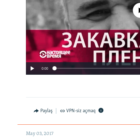
No media source 
0:00
Paylaş
VPN-siz açmaq
May 03, 2017