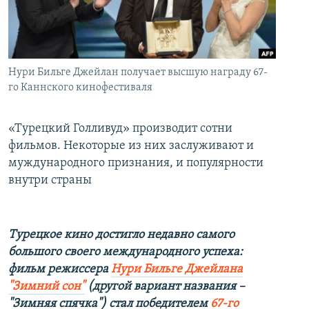
İNFOQRAFIKA
AZƏRBAYCAN ƏDƏBIYYATI KITABXANASI
MISSIYAMIZ
BIZI IZLƏ
KARIKATURA
İSLAM VƏ DEMOKRATIYA
PEŞƏ ETIKASI VƏ JURNALISTIKA STANDARTLARIMIZ
İZ - MƏDƏNIYYƏT PROQRAMI
MATERIALLARIMIZDAN ISTIFADƏ
Нури Бильге Джейлан получает высшую награду 67-
AZADLIQRADIOSU MOBIL TELEFONUNUZDA
го Каннского кинофестиваля
RFE/RL-in bütün saytları
BIZIMLƏ ƏLAQƏ
«Турецкий Голливуд» производит сотни
XƏBƏR BÜLLETENLƏRIMIZ
фильмов. Некоторые из них заслуживают и
муждународного признания, и популярности
внутри страны
Турецкое кино достигло недавно самого
большого своего международного успеха:
фильм режиссера
Нури Бильге Джейлана
"Зимний сон"
(
другой вариант названия –
"Зимняя спячка")
стал победителем
67-го