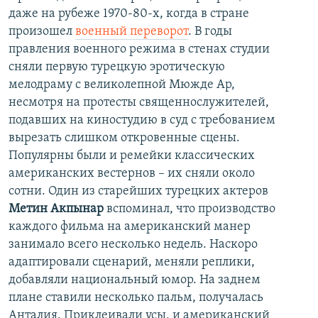
даже на рубеже 1970-80-х, когда в стране
произошел
военный переворот
. В годы
правления военного режима в стенах студии
сняли первую турецкую эротическую
мелодраму с великолепной Мюжде Ар,
несмотря на протесты священнослужителей,
подавших на киностудию в суд с требованием
вырезать слишком откровенные сцены.
Популярны были и ремейки классических
американских вестернов – их сняли около
сотни. Один из старейших турецких актеров
Метин Акпынар
вспоминал, что производство
каждого фильма на американский манер
занимало всего несколько недель. Наскоро
адаптировали сценарий, меняли реплики,
добавляли национальный юмор. На заднем
плане ставили несколько пальм, получалась
Анталия. Приклеивали усы, и американский