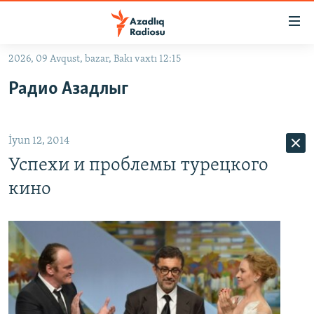
Keçid
linkləri
Əsas
2026, 09 Avqust, bazar, Bakı vaxtı 12:15
məzmuna
GÜNDƏM
Радио Азадлыг
qayıt
#İZAHLA
Əsas
KORRUPSIOMETR
naviqasiyaya
İyun 12, 2014
qayıt
#ƏSLINDƏ
Axtarışa
Успехи и проблемы турецкого
FƏRQƏ BAX
keç
кино
QANUNI DOĞRU
ARAŞDIRMA
MULTIMEDIA
RADIO ARXIV
VIDEO
HAQQIMIZDA
FOTOQALEREYA
OXU ZALI