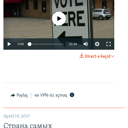
No media source currently available
0:00
21:34
Direct-ə keçid
Paylaş
VPN-siz açmaq
Aprel 19, 2017
Страна самых