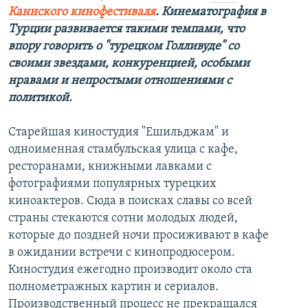
Каннско
го кино
фестивал
я
. Кинематография в
Турции развивается такими темпами, что
впору говорить о "турецком Голливуде" со
своими звездами, конкуренцией, особыми
нравами и непростыми отношениями с
политикой.
Старейшая киностудия "Ешильджам" и
одноименная стамбульская улица с кафе,
ресторанами, книжными лавками с
фотографиями популярных турецких
киноактеров. Сюда в поисках славы со всей
страны стекаются сотни молодых людей,
которые до поздней ночи просиживают в кафе
в ожидании встречи с кинопродюсером.
Киностудия ежегодно производит около ста
полнометражных картин и сериалов.
Производственный процесс не прекращался