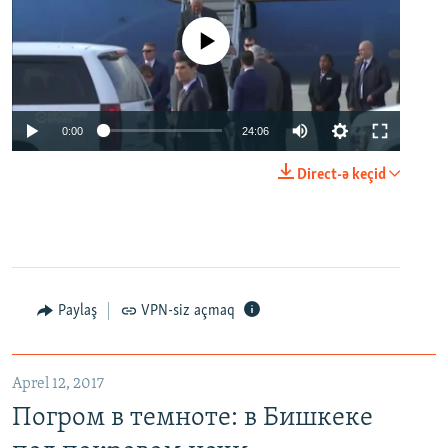
No media source currently available
0:00
24:06
Direct-ə keçid
Paylaş
VPN-siz açmaq
Aprel 12, 2017
Погром в темноте: в Бишкеке