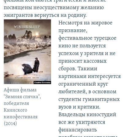
фильмы кончаются трагически и многие
посвящены неосуществимому желанию
эмигрантов вернуться на родину.
Несмотря на мировое
признание,
фестивальное турецкое
кино не пользуется
успехом у зрителя и не
приносит кассовых
сборов. Такими
картинами интересуется
ограниченный круг
Афиша фильма
любителей, в основном
"Зимняя спячка",
студенты гуманитарных
победителя
вузов и критики.
Каннского
Владельцы киностудий
кинофестиваля
все же ухитряются
(2014)
финансировать