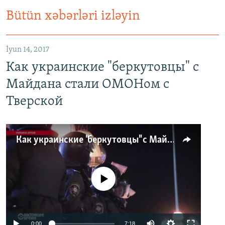
Bütün xəbərləri izləyin
İyun 14, 2017
Как украинские "беркутовцы" с
Майдана стали ОМОНом с
Тверской
Как украинские "беркутовцы" с Майдана стали ОМОНом с Тверской
No media source currently available
0:00
7:18