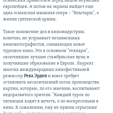
османских правителей перед лицом неумелых
европейцев. А потом на экраны выйдет еще
одна османская мыльная опера – "Янычары", о
жизни султанской армии.
Такое положение дел в киноиндустрии,
конечно, не устраивает независимых
кинематографистов, снимающих новое
турецкое кино. Это в основном "технари",
окончившие лучшие стамбульские вузы и
получившие образование в Европе. Лауреат
многих международных кинофестивалей
режиссер
Реха Эрден
и вовсе требует
остановить нескончаемый поток производства
картин, которые, по его мнению, воспитывают
недоразвитого зрителя: "Каждый турок по
пятницам ходит в мечеть, а по воскресеньям в
кино. К сожалению, ему не нужны серьезные