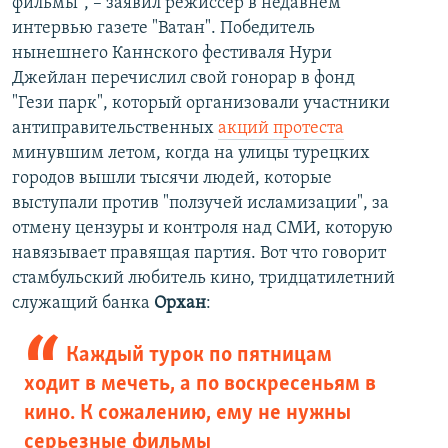
фильмы", – заявил режиссер в недавнем
интервью газете "Ватан". Победитель
нынешнего Каннского фестиваля Нури
Джейлан перечислил свой гонорар в фонд
"Гези парк", который организовали участники
антиправительственных
акций протеста
минувшим летом, когда на улицы турецких
городов вышли тысячи людей, которые
выступали против "ползучей исламизации", за
отмену цензуры и контроля над СМИ, которую
навязывает правящая партия. Вот что говорит
стамбульский любитель кино, тридцатилетний
служащий банка
Орхан
:
Каждый турок по пятницам
ходит в мечеть, а по воскресеньям в
кино. К сожалению, ему не нужны
серьезные фильмы