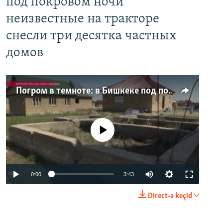
под покровом ночи
неизвестные на тракторе
снесли три десятка частных
домов
Погром в темноте: в Бишкеке под покровом ночи неизвестные на тракторе снесли три десятка частных домов
No media source currently available
0:00
3:43
Direct-ə keçid