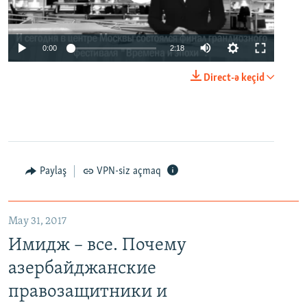
0:00
2:18
Direct-ə keçid
Paylaş
VPN-siz açmaq
May 31, 2017
Имидж – все. Почему
азербайджанские
правозащитники и