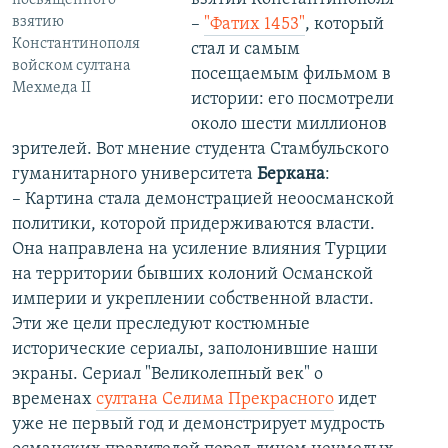
посвященного
взятию
–
"Фатих 1453"
, который
Константинополя
стал и самым
войском султана
посещаемым фильмом в
Мехмеда II
истории: его посмотрели
около шести миллионов
зрителей. Вот мнение студента Стамбульского
гуманитарного университета
Беркана
:
– Картина стала демонстрацией неоосманской
политики, которой придерживаются власти.
Она направлена на усиление влияния Турции
на территории бывших колоний Османской
империи и укреплении собственной власти.
Эти же цели преследуют костюмные
исторические сериалы, заполонившие наши
экраны. Сериал "Великолепный век" о
временах
султана Селима Прекрасного
идет
уже не первый год и демонстрирует мудрость