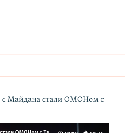
" с Майдана стали ОМОНом с
Как украинские "беркутовцы" с Майдана стали ОМОНом с Тверской