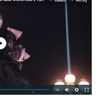
EMBED
PAYLAŞ
currently available
7:18
EMBED
PAYLAŞ