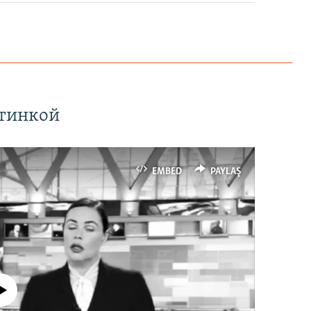
ртинкой
EMBED
PAYLAŞ
currently available