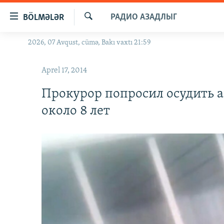
Keçid
РАДИО АЗАДЛЫГ
BÖLMƏLƏR
linkləri
Axtar
Əsas
2026, 07 Avqust, cümə, Bakı vaxtı 21:59
GÜNDƏM
məzmuna
#İZAHLA
qayıt
Aprel 17, 2014
Əsas
KORRUPSIOMETR
naviqasiyaya
Прокурор попросил осудить а
#ƏSLINDƏ
qayıt
около 8 лет
Axtarışa
FƏRQƏ BAX
keç
QANUNI DOĞRU
ARAŞDIRMA
MULTIMEDIA
RADIO ARXIV
VIDEO
HAQQIMIZDA
FOTOQALEREYA
OXU ZALI