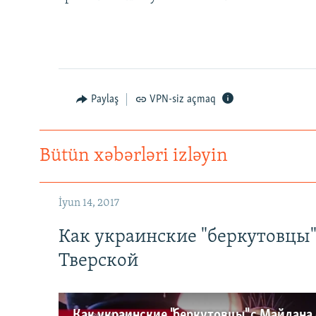
Paylaş
VPN-siz açmaq
Bütün xəbərləri izləyin
İyun 14, 2017
Как украинские "беркутовцы
Тверской