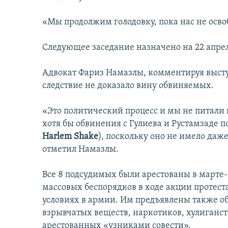
«Мы продолжим голодовку, пока нас не освобо
Следующее заседание назначено на 22 апре
Адвокат Фариз Намазлы, комментируя высту
следствие не доказало вину обвиняемых.
«Это политический процесс и мы не питали
хотя бы обвинения с Гулиева и Рустамзаде п
Harlem Shake
), поскольку оно не имело да
отметил Намазлы.
Все 8 подсудимых были арестованы в марте-
массовых беспорядков в ходе акции протеста
условиях в армии. Им предъявлены также 
взрывчатых веществ, наркотиков, хулиганств
арестованных «узниками совести».