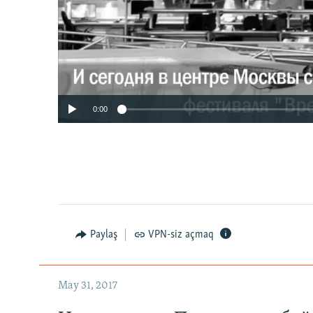
0:00
Paylaş
VPN-siz açmaq
May 31, 2017