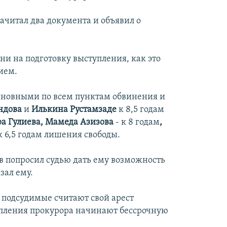
ачитал два документа и объявил о
и на подготовку выступления, как это
ием.
иновными по всем пунктам обвинения и
ндова
и
Илькина Рустамзаде
к 8,5 годам
ра Гулиева, Мамеда Азизова
- к 8 годам
,
 6,5 годам лишения свободы.
в попросил судью дать ему возможность
зал ему.
о подсудимые считают свой арест
упления прокурора начинают бессрочную