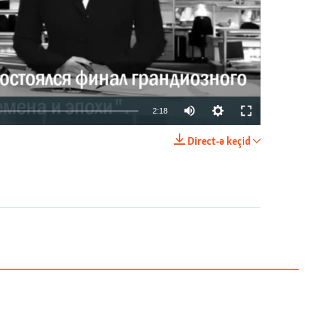
2:18
Direct-ə keçid
EMBED
PAYLAŞ