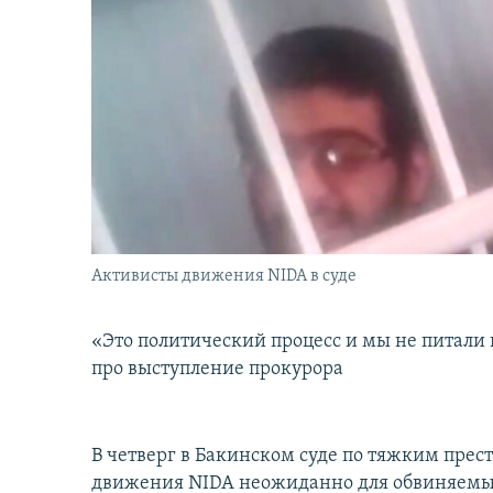
İNFOQRAFIKA
AZƏRBAYCAN ƏDƏBIYYATI KITABXANASI
MISSIYAMIZ
KARIKATURA
İSLAM VƏ DEMOKRATIYA
PEŞƏ ETIKASI VƏ JURNALISTIKA
STANDARTLARIMIZ
İZ - MƏDƏNIYYƏT PROQRAMI
MATERIALLARIMIZDAN ISTIFADƏ
AZADLIQRADIOSU MOBIL TELEFONUNUZDA
BIZIMLƏ ƏLAQƏ
XƏBƏR BÜLLETENLƏRIMIZ
Активисты движения NIDA в суде
«Это политический процесс и мы не питали 
про выступление прокурора
В четверг в Бакинском суде по тяжким прес
движения NIDA неожиданно для обвиняемы