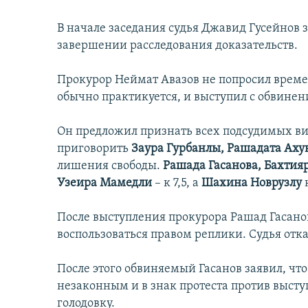
В начале заседания судья Джавид Гусейнов з
завершении расследования доказательств.
Прокурор Неймат Авазов не попросил времен
обычно практикуется, и выступил с обвинен
Он предложил признать всех подсудимых в
приговорить
Заура Гурбанлы, Рашадата Аху
лишения свободы.
Рашада Гасанова, Бахтия
Узеира Мамедли
– к 7,5, а
Шахина Новрузлу
к
После выступления прокурора Рашад Гасано
воспользоваться правом реплики. Судья отка
После этого обвиняемый Гасанов заявил, чт
незаконным и в знак протеста против выст
голодовку.