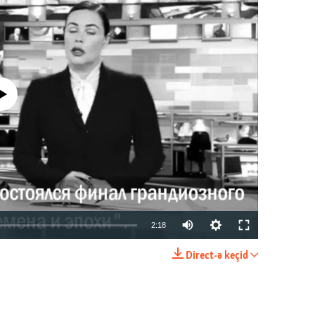
currently available
2:18
Direct-ə keçid
EMBED
PAYLAŞ