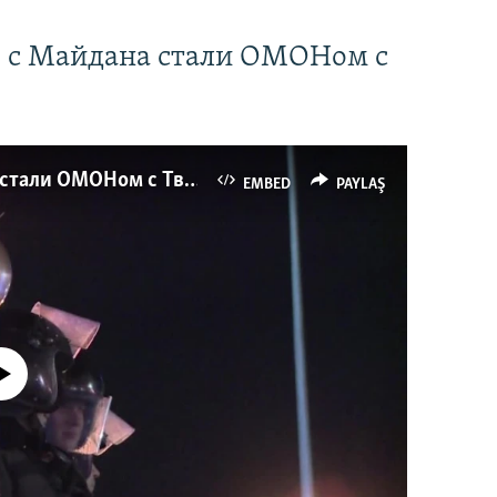
" с Майдана стали ОМОНом с
Как украинские "беркутовцы" с Майдана стали ОМОНом с Тверской
EMBED
PAYLAŞ
currently available