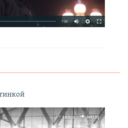
7:18
EMBED
PAYLAŞ
ртинкой
EMBED
PAYLAŞ