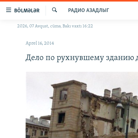
Keçid
РАДИО АЗАДЛЫГ
BÖLMƏLƏR
linkləri
Axtar
Əsas
2026, 07 Avqust, cümə, Bakı vaxtı 16:22
GÜNDƏM
məzmuna
#İZAHLA
qayıt
Aprel 16, 2014
Əsas
KORRUPSIOMETR
naviqasiyaya
Дело по рухнувшему зданию 
#ƏSLINDƏ
qayıt
Axtarışa
FƏRQƏ BAX
keç
QANUNI DOĞRU
ARAŞDIRMA
MULTIMEDIA
RADIO ARXIV
VIDEO
HAQQIMIZDA
FOTOQALEREYA
OXU ZALI