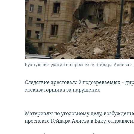
İNFOQRAFIKA
AZƏRBAYCAN ƏDƏBIYYATI KITABXANASI
MISSIYAMIZ
KARIKATURA
İSLAM VƏ DEMOKRATIYA
PEŞƏ ETIKASI VƏ JURNALISTIKA
STANDARTLARIMIZ
İZ - MƏDƏNIYYƏT PROQRAMI
MATERIALLARIMIZDAN ISTIFADƏ
AZADLIQRADIOSU MOBIL TELEFONUNUZDA
BIZIMLƏ ƏLAQƏ
XƏBƏR BÜLLETENLƏRIMIZ
Рухнувшее здание на проспекте Гейдара Алиева в Б
Следствие арестовало 2 подозреваемых - д
экскаваторщика за нарушение
Материалы по уголовному делу, возбужденн
проспекте Гейдара Алиева в Баку, отправлены