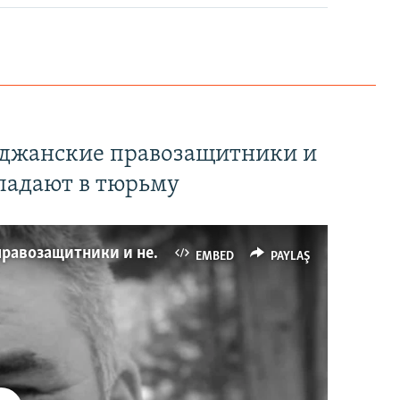
йджанские правозащитники и
падают в тюрьму
Имидж – все. Почему азербайджанские правозащитники и независимые журналисты попадают в тюрьму
EMBED
PAYLAŞ