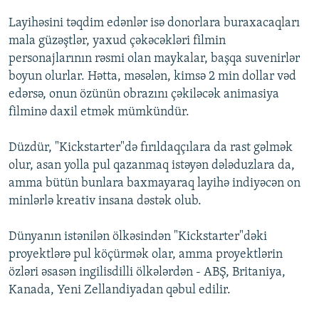
Layihəsini təqdim edənlər isə donorlara buraxacaqları
mala güzəştlər, yaxud çəkəcəkləri filmin
personajlarının rəsmi olan maykalar, başqa suvenirlər
boyun olurlar. Hətta, məsələn, kimsə 2 min dollar vəd
edərsə, onun özünün obrazını çəkiləcək animasiya
filminə daxil etmək mümkündür.
Düzdür, "Kickstarter"də fırıldaqçılara da rast gəlmək
olur, asan yolla pul qazanmaq istəyən dələduzlara da,
amma bütün bunlara baxmayaraq layihə indiyəcən on
minlərlə kreativ insana dəstək olub.
Dünyanın istənilən ölkəsindən "Kickstarter"dəki
proyektlərə pul köçürmək olar, amma proyektlərin
özləri əsasən ingilisdilli ölkələrdən - ABŞ, Britaniya,
Kanada, Yeni Zellandiyadan qəbul edilir.