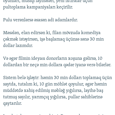
oyunları, musiqi layihələri, yeni ixtiralar üçün
pultoplama kampaniyaları keçirilir.
Pulu verənlərsə əsasən adi adamlardır.
Məsələn, elan edirsən ki, filan mövzuda komediya
çəkmək istəyirsən, işə başlamaq üçünsə sənə 30 min
dollar lazımdır.
Və əgər filmin ideyası donorların xoşuna gəlirsə, 10
dollardan bir neçə min dollara qədər iyanə verə bilərlər.
Sistem belə işləyir: həmin 30 min dolları toplamaq üçün
saytda, tutalım ki, 10 gün möhlət qoyulur, əgər həmin
müddətdə xahiş edilmiş məbləğ yığılırsa, layihə baş
tutmuş sayılır, yarımçıq yığılırsa, pullar sahiblərinə
qaytarılır.