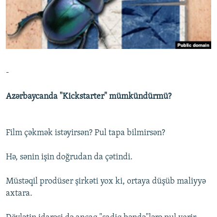
İNFOQRAFIKA
AZƏRBAYCAN ƏDƏBIYYATI KITABXANASI
MISSIYAMIZ
BIZI IZLƏ
KARIKATURA
İSLAM VƏ DEMOKRATIYA
PEŞƏ ETIKASI VƏ JURNALISTIKA STANDARTLARIMIZ
İZ - MƏDƏNIYYƏT PROQRAMI
MATERIALLARIMIZDAN ISTIFADƏ
AZADLIQRADIOSU MOBIL TELEFONUNUZDA
RFE/RL-in bütün saytları
-
BIZIMLƏ ƏLAQƏ
Azərbaycanda "Kickstarter" mümkündürmü?
XƏBƏR BÜLLETENLƏRIMIZ
Film çəkmək istəyirsən? Pul tapa bilmirsən?
Hə, sənin işin doğrudan da çətindi.
Müstəqil prodüser şirkəti yox ki, ortaya düşüb maliyyə
axtara.