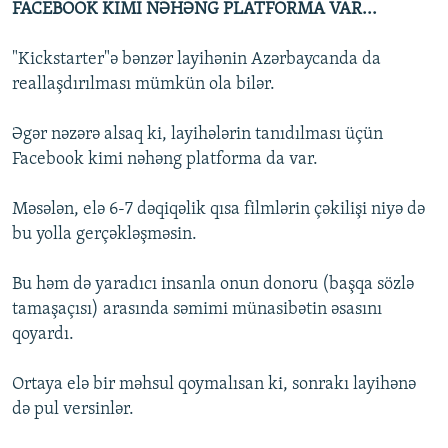
FACEBOOK KIMI NƏHƏNG PLATFORMA VAR...
"Kickstarter"ə bənzər layihənin Azərbaycanda da
reallaşdırılması mümkün ola bilər.
Əgər nəzərə alsaq ki, layihələrin tanıdılması üçün
Facebook kimi nəhəng platforma da var.
Məsələn, elə 6-7 dəqiqəlik qısa filmlərin çəkilişi niyə də
bu yolla gerçəkləşməsin.
Bu həm də yaradıcı insanla onun donoru (başqa sözlə
tamaşaçısı) arasında səmimi münasibətin əsasını
qoyardı.
Ortaya elə bir məhsul qoymalısan ki, sonrakı layihənə
də pul versinlər.