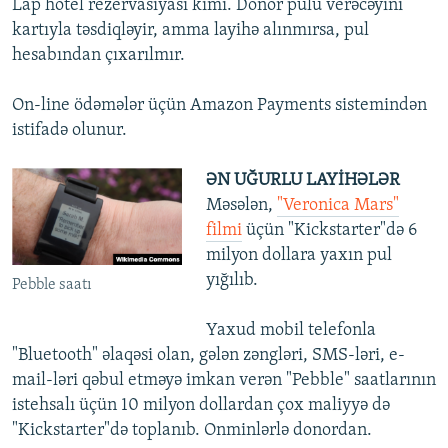
Lap hotel rezervasiyası kimi. Donor pulu verəcəyini
kartıyla təsdiqləyir, amma layihə alınmırsa, pul
hesabından çıxarılmır.
On-line ödəmələr üçün Amazon Payments sistemindən
istifadə olunur.
ƏN UĞURLU LAYİHƏLƏR
Məsələn,
"Veronica Mars"
filmi
üçün "Kickstarter"də 6
milyon dollara yaxın pul
yığılıb.
Pebble saatı
Yaxud mobil telefonla
"Bluetooth" əlaqəsi olan, gələn zəngləri, SMS-ləri, e-
mail-ləri qəbul etməyə imkan verən "Pebble" saatlarının
istehsalı üçün 10 milyon dollardan çox maliyyə də
"Kickstarter"də toplanıb. Onminlərlə donordan.