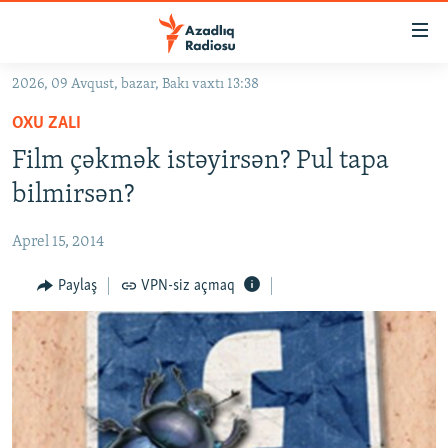
Keçid
linkləri
Əsas
2026, 09 Avqust, bazar, Bakı vaxtı 13:38
məzmuna
GÜNDƏM
OXU ZALI
qayıt
#İZAHLA
Əsas
Film çəkmək istəyirsən? Pul tapa
KORRUPSIOMETR
naviqasiyaya
bilmirsən?
qayıt
#ƏSLINDƏ
Axtarışa
Aprel 15, 2014
FƏRQƏ BAX
keç
QANUNI DOĞRU
Paylaş
VPN-siz açmaq
ARAŞDIRMA
MULTIMEDIA
RADIO ARXIV
VIDEO
HAQQIMIZDA
FOTOQALEREYA
OXU ZALI