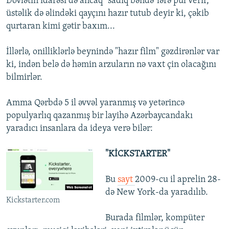
Dövlətin idarəsi də ancaq "sadiq bəndə"lərə pul verir,
üstəlik də əlindəki qayçını hazır tutub deyir ki, çəkib
qurtaran kimi gətir baxım...
İllərlə, onilliklərlə beynində "hazır film" gəzdirənlər var
ki, indən belə də həmin arzuların nə vaxt çin olacağını
bilmirlər.
Amma Qərbdə 5 il əvvəl yaranmış və yetərincə
populyarlıq qazanmış bir layihə Azərbaycandakı
yaradıcı insanlara da ideya verə bilər:
"KİCKSTARTER"
Bu
sayt
2009-cu il aprelin 28-
də New York-da yaradılıb.
Kickstarter.com
Burada filmlər, kompüter