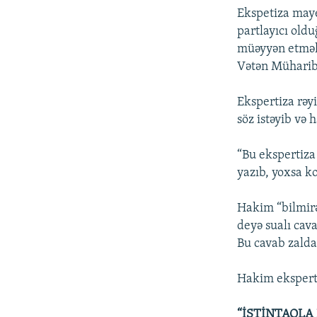
Ekspetiza maye
partlayıcı oldu
müəyyən etmək 
Vətən Müharibə
Ekspertiza rəy
söz istəyib və 
“Bu ekspertiza 
yazıb, yoxsa k
Hakim “bilmirə
deyə sualı cav
Bu cavab zalda 
Hakim ekspert
“İSTİNTAQLA