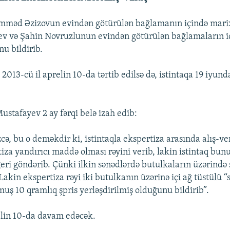
mməd Əzizovun evindən götürülən bağlamanın içində mari
ev və Şahin Novruzlunun evindən götürülən bağlamaların i
nu bildirib.
 2013-cü il aprelin 10-da tərtib edilsə də, istintaqa 19 iyun
ustafayev 2 ay fərqi belə izah edib:
cə, bu o deməkdir ki, istintaqla ekspertiza arasında alış-ve
iza yandırıcı maddə olması rəyini verib, lakin istintaq bun
geri göndərib. Çünki ilkin sənədlərdə butulkaların üzərində 
Lakin ekspertiza rəyi iki butulkanın üzərinə içi ağ tüstülü “s
muş 10 qramlıq şpris yerləşdirilmiş olduğunu bildirib”.
in 10-da davam edəcək.