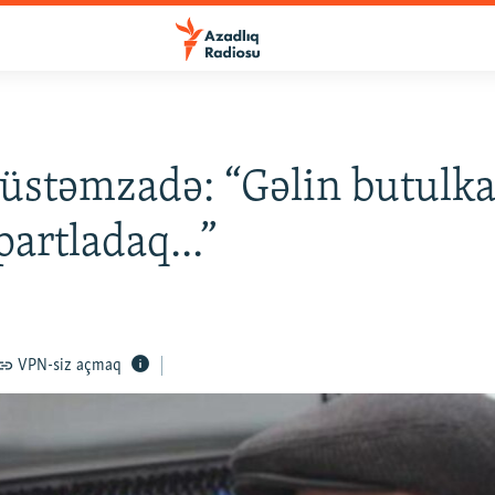
Rüstəmzadə: “Gəlin butulk
partladaq...”
VPN-siz açmaq