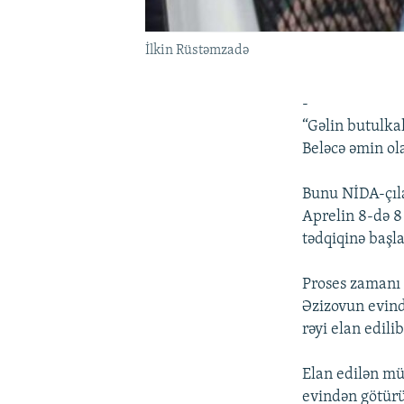
İlkin Rüstəmzadə
-
“Gəlin butulka
Beləcə əmin ola
Bunu NİDA-çıla
Aprelin 8-də 8
tədqiqinə başla
Proses zamanı 
Əzizovun evind
rəyi elan edilib
Elan edilən mü
evindən götürü