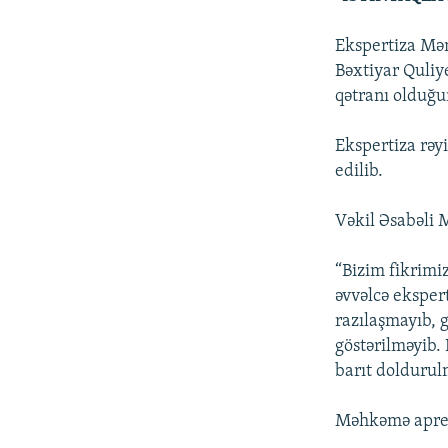
Ekspertiza Mə
Bəxtiyar Quliy
qətranı olduğu
Ekspertiza rəyi
edilib.
Vəkil Əsabəli M
“Bizim fikrimiz
əvvəlcə ekspert
razılaşmayıb, 
göstərilməyib. 
barıt doldurul
Məhkəmə aprel