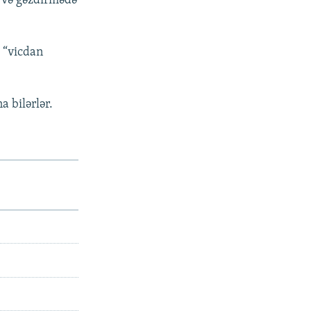
 və gəzdirmədə
 “vicdan
a bilərlər.