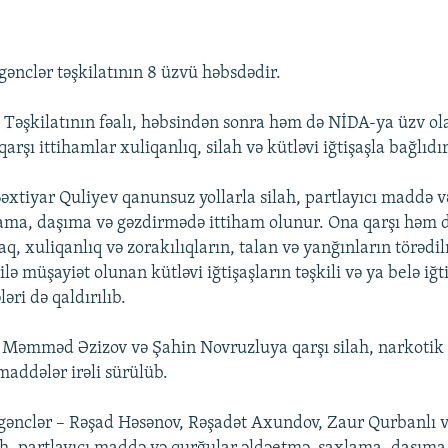
ənclər təşkilatının 8 üzvü həbsdədir.
 Təşkilatının fəalı, həbsindən sonra həm də NİDA-ya üzv ol
rşı ittihamlar xuliqanlıq, silah və kütləvi iğtişaşla bağlıdır
əxtiyar Quliyev qanunsuz yollarla silah, partlayıcı maddə v
ama, daşıma və gəzdirmədə ittiham olunur. Ona qarşı həm 
, xuliqanlıq və zorakılıqların, talan və yanğınların törədi
lə müşayiət olunan kütləvi iğtişaşların təşkili və ya belə iğt
ri də qaldırılıb.
 Məmməd Əzizov və Şahin Novruzluya qarşı silah, narkotik
 maddələr irəli sürülüb.
gənclər – Rəşad Həsənov, Rəşadət Axundov, Zaur Qurbanlı v