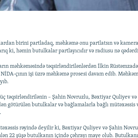
lardan birini partladaq, məhkəmə onu partlatsın və kameray
rıq ki, həmin butulkalar partlayıcıdır və radiusu nə qədərdi
rın məhkəməsində təqsirləndirilənlərdən İlkin Rüstəmzadə
 NİDA-çının işi üzrə məhkəmə prosesi davam edib. Məhkəm
yıb.
üç təqsirləndirilənin – Şahin Novruzlu, Bəxtiyar Quliyev
ən götürülən butulkalar və bağlamalarla bağlı mütəxəssis 
.
təxəssis rəyində deyilir ki, Bəxtiyar Quliyev və Şahin Novr
lən 22 şüşə butulkanın içində çəhrayı maye olub. Butulkanı