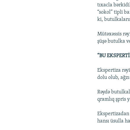
tıxacla bərkidi
“sokol” tipli b
ki, butulkalar
Mütəxəssis rəy
şüşə butulka ve
“BU EKSPERTİ
Ekspertiza rəyi
dolu olub, ağzı
Rəydə butulkala
qramlıq şpris y
Ekspertizadan 
hansı üsulla ha