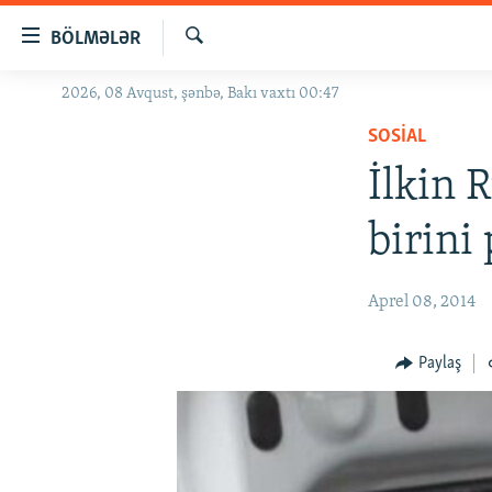
Keçid
BÖLMƏLƏR
linkləri
Axtar
Əsas
2026, 08 Avqust, şənbə, Bakı vaxtı 00:47
GÜNDƏM
məzmuna
SOSIAL
#İZAHLA
qayıt
Əsas
İlkin 
KORRUPSIOMETR
naviqasiyaya
#ƏSLINDƏ
qayıt
birini 
Axtarışa
FƏRQƏ BAX
keç
QANUNI DOĞRU
Aprel 08, 2014
ARAŞDIRMA
Paylaş
MULTIMEDIA
RADIO ARXIV
VIDEO
HAQQIMIZDA
FOTOQALEREYA
OXU ZALI