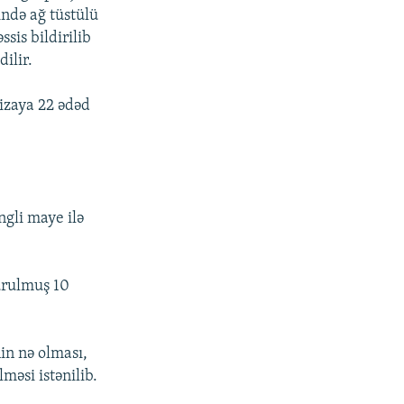
çində ağ tüstülü
sis bildirilib
ilir.
izaya 22 ədəd
ngli maye ilə
durulmuş 10
in nə olması,
məsi istənilib.