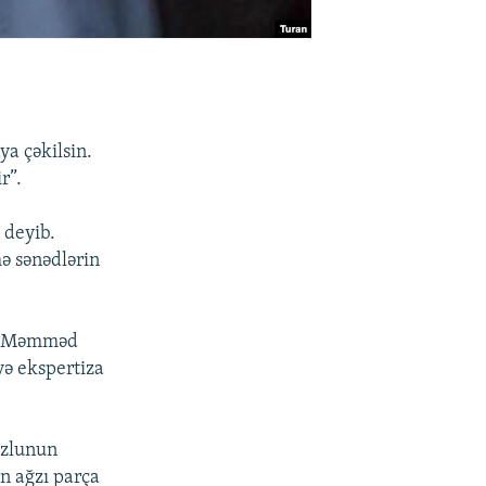
a çəkilsin.
r”.
 deyib.
ə sənədlərin
 və Məmməd
və ekspertiza
uzlunun
n ağzı parça