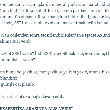
nin benzin və az miqdarda mineral yağlardan ibarət oldu
ğunu bildirib. Rəydə bildirilir ki, həmin partlayıcının təhl
mümkün olmayıb. Rəydə həmçinin bildirilib ki, bu partla
sində, SSRİ-də zirehli texnikanı məhv etmək üçün istifadə 
i elan ediləndən sonra təqsirləndirilənlərdən Rəşadət Axu
hakimə sual verib.
rəyini SSRİ yazıb? İndi SSRİ var? Bilmək istəyirəm bu rəyi 
ommunistlər yazıb?”
m bunu bolşeviklər, menşeviklər ya kim yazıb, amma bizə 
ablandırıb.
gülüşlə qarşılanıb.
iza rəylərini oxumağa davam edib.
 EKSPERTİZA ARASINDA ALIŞ-VERİŞ”