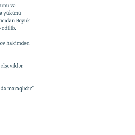
ğunu və
ükə yükünü
yıcıdan Böyük
edilib.
ndov hakimdən
bolşeviklər
də maraqlıdır”