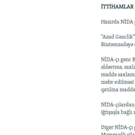
İTTİHAMLAR
Hazırda NİDA g
“Azad Gənclik”
Rüstəmzadəyə qa
NİDA-çı gənc B
əldəetmə, saxl
maddə saxlamaq
məhv edilməsi i
qatılma maddələ
NİDA-çılardan
iğtişaşla bağlı
Digər NİDA-çı 