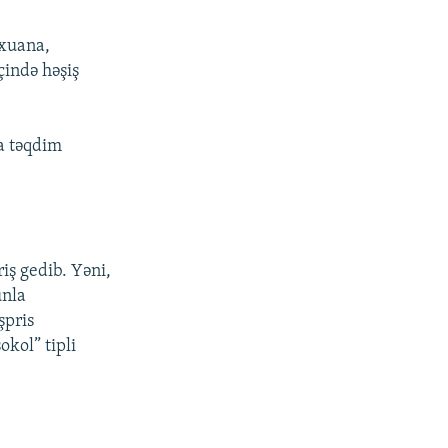
xuana,
çində həşiş
da təqdim
riş gedib. Yəni,
unla
şpris
okol” tipli