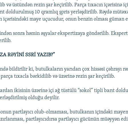
lib və üstündən rezin şar keçirilib. Parça tıxacın içərisinə i
arıt doldurulmuş 10 qramlıq şpris yerləşdirilib. Rəydə mütəxəs
ın içərisindəki maye uçucudur, onun benzin olması güman ed
indən sonra həmin əşyalar ekspertizaya göndərilib. Ekspert
rilib.
ZA RƏYİNİ SSRİ YAZIB?”
ndə bildirilir ki, butulkaların yarıdan çox hissəsi çəhrayı rə
 parça tıxacla bərkidilib və üzərinə rezin şar keçirilib.
rdan ikisinin üzərinə içi ağ tüstülü “sokol” tipli barıt dol
erləşdirilmiş olduğu deyilir.
onun partlayıcı olub-olmaması, butulkanın içindəki mayen
zırlanması, partlayıcıdırsa partlayıcı gücünün müəyyən edil