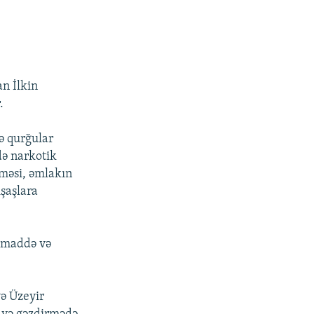
an İlkin
.
ə qurğular
də narkotik
lməsi, əmlakın
işaşlara
 maddə və
ə Üzeyir