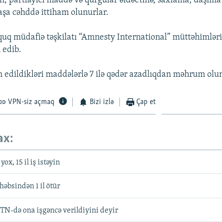
, partlayıcı maddə və qurğular əldəetmə, saxlama, daşıma
şaşa cəhddə ittiham olunurlar.
uq müdafiə təşkilatı “Amnesty International” müttəhimləri
 edib.
m edildikləri maddələrlə 7 ilə qədər azadlıqdan məhrum olun
VPN-siz açmaq
Bizi izlə
Çap et
ax:
yox, 15 il iş istəyin
həbsindən 1 il ötür
N-də ona işgəncə verildiyini deyir