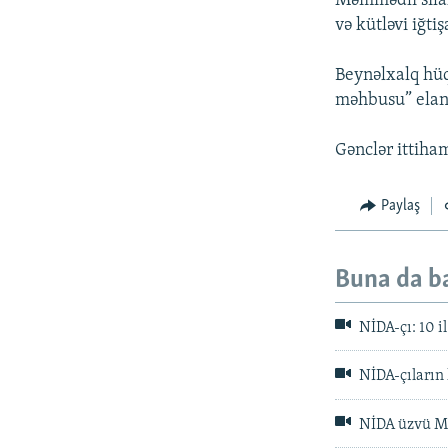
Məmmədli silah
və kütləvi iğti
Beynəlxalq hüq
məhbusu” elan
Gənclər ittiha
Paylaş
Buna da b
NİDA-çı: 10 il 
NİDA-çıların 
NİDA üzvü MT