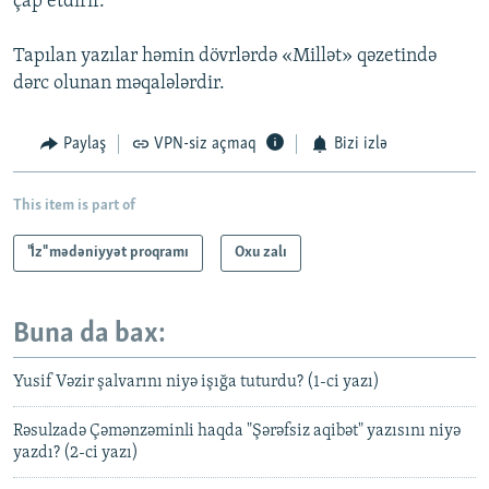
çap etdirir.
Tapılan yazılar həmin dövrlərdə «Millət» qəzetində
dərc olunan məqalələrdir.
Paylaş
VPN-siz açmaq
Bizi izlə
This item is part of
"İz" mədəniyyət proqramı
Oxu zalı
Buna da bax:
Yusif Vəzir şalvarını niyə işığa tuturdu? (1-ci yazı)
Rəsulzadə Çəmənzəminli haqda "Şərəfsiz aqibət" yazısını niyə
yazdı? (2-ci yazı)