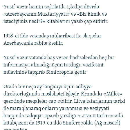
Yusif Vəzir həmin təşkilatda işlədiyi dövrdə
«Azərbaycanın Muxtariyyatı» və «Biz kimik və
istədiyimiz nədir?» kitablarını yazıb çap etdirir.
1918-ci ildə vətəndaş müharibəsi ilə əlaqədar
Azərbaycanla rabitə kəsilir.
Yusif Vəzir vətəndə baş verən hadisələrdən heç bir
informasiya almadığı üçün tutduğu vəzifəsini
müavininə tapşırıb Simferopola gedir
Orada bir neçə ay ləngidiyi üçün ədliyyə
direktorluğunda məsləhətçi işləyir. Krımdakı «Millət»
qəzetində məqalələr çap etdirir. Litva tatarlarının tarixi
ilə maraqlanaraq onların yaranması və vəziyyəti
haqqında tədqiqat aparıb yazdığı «Litva tatarları» adlı
kitabçasını da 1919-cu ildə Simferopolda (Ağ məscid)