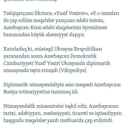
Tədqiqatçının fikrincə, «Yusif Vəzirov», «Y.» imzaları
ilə çap edilən məqalələr yazıçının ədəbi irsinin,
Azərbaycan-Krım ədəbi əlaqələrinin öyrənilməsi
baxımından böyük əhəmiyyət daşıyır.
Xatırladaq ki, müstəqil Ukrayna Respublikası
yaranandan sonra Azərbaycan Demokratik
Cümhuriyyəti Yusif Vəziri Ukraynada diplomatik
nümayəndə təyin etmişdi (Vikipediya)
Diplomatik nümayəndəliyin əsas məqsədi Azərbaycanı
Rusiya ictimaiyyətinə tanıtmaq idi.
Nümayəndəlik müsamirələr təşkil edir, Azərbaycanın
tarixi, ədəbiyyatı, mədəniyyəti, ticarəti və iqtisadiyyatı
haqqında məqalələr yazıb mətbuatda çap etdirirdi.