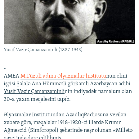
İNFOQRAFIKA
AZƏRBAYCAN ƏDƏBIYYATI KITABXANASI
MISSIYAMIZ
BIZI IZLƏ
KARIKATURA
İSLAM VƏ DEMOKRATIYA
PEŞƏ ETIKASI VƏ JURNALISTIKA STANDARTLARIMIZ
İZ - MƏDƏNIYYƏT PROQRAMI
MATERIALLARIMIZDAN ISTIFADƏ
AZADLIQRADIOSU MOBIL TELEFONUNUZDA
RFE/RL-in bütün saytları
Yusif Vəzir Çəmənzəminli (1887-1943)
BIZIMLƏ ƏLAQƏ
XƏBƏR BÜLLETENLƏRIMIZ
-
AMEA
M.Füzuli adına Əlyazmalar İnstitutu
nun elmi
işçisi Şəlalə Ana Hümmətli görkəmli Azərbaycan ədibi
Yusif Vəzir Çəmənzəminli
nin indiyədək naməlum olan
30-a yaxın məqaləsini tapıb.
Əlyazmalar İnstitutundan AzadlıqRadiosuna verilən
xəbərə görə, məqalələr 1918-1920-ci illərdə Krımın
Ağməscid (Simferopol) şəhərində nəşr olunan «Millət»
qəzetində dərc edilibmiş.