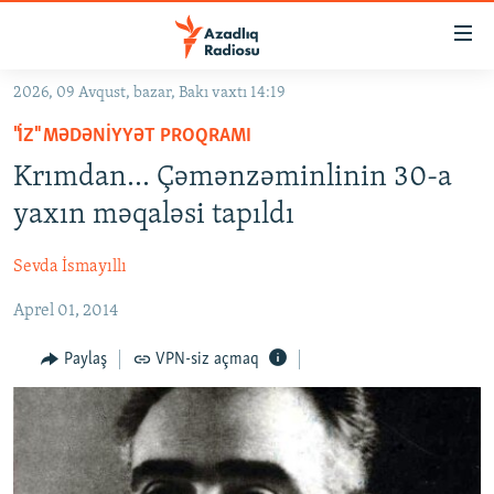
Keçid
linkləri
Əsas
2026, 09 Avqust, bazar, Bakı vaxtı 14:19
məzmuna
GÜNDƏM
"İZ" MƏDƏNIYYƏT PROQRAMI
qayıt
#İZAHLA
Əsas
Krımdan… Çəmənzəminlinin 30-a
KORRUPSIOMETR
naviqasiyaya
yaxın məqaləsi tapıldı
qayıt
#ƏSLINDƏ
Axtarışa
Sevda İsmayıllı
FƏRQƏ BAX
keç
Aprel 01, 2014
QANUNI DOĞRU
ARAŞDIRMA
Paylaş
VPN-siz açmaq
MULTIMEDIA
RADIO ARXIV
VIDEO
HAQQIMIZDA
FOTOQALEREYA
OXU ZALI