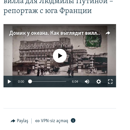
вилла для Людмилы Путиной –
репортаж с юга Франции
Домик у океана. Как выглядит вилла для Людмилы Путиной – репортаж с юга Франции
No media source currently available
0:00
6:04
Paylaş
VPN-siz açmaq