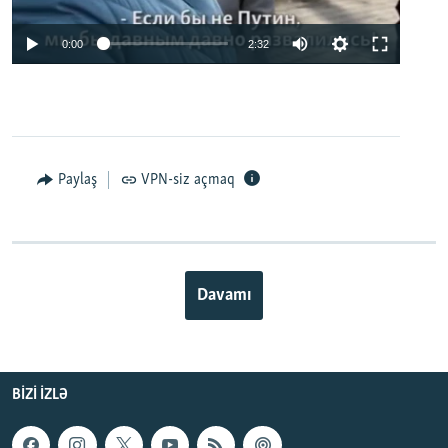
0:00
2:32
Paylaş
VPN-siz açmaq
Davamı
BIZI IZLƏ