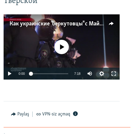
Тверской
Как украинские "беркутовцы" с Майдана стали ОМОНом с Тверской
No media source currently available
0:00
7:18
Paylaş
VPN-siz açmaq