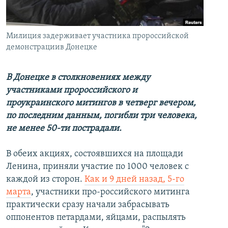
İNFOQRAFIKA
AZƏRBAYCAN ƏDƏBIYYATI KITABXANASI
MISSIYAMIZ
BIZI IZLƏ
KARIKATURA
İSLAM VƏ DEMOKRATIYA
PEŞƏ ETIKASI VƏ JURNALISTIKA STANDARTLARIMIZ
Милиция задерживает участника пророссийской
İZ - MƏDƏNIYYƏT PROQRAMI
MATERIALLARIMIZDAN ISTIFADƏ
демонстрациив Донецке
AZADLIQRADIOSU MOBIL TELEFONUNUZDA
RFE/RL-in bütün saytları
В Донецке в столкновениях между
BIZIMLƏ ƏLAQƏ
участниками пророссийского и
XƏBƏR BÜLLETENLƏRIMIZ
проукраинского митингов в четверг вечером,
по последним данным, погибли три человека,
не менее 50-ти пострадали.
В обеих акциях, состоявшихся на площади
Ленина, приняли участие по 1000 человек с
каждой из сторон.
Как и 9 дней назад, 5-го
марта
, участники про-российского митинга
практически сразу начали забрасывать
оппонентов петардами, яйцами, распылять