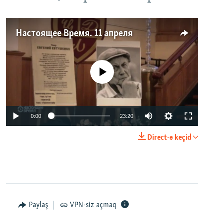
Настоящее Время. 11 апреля
No media source currently available
0:00
23:20
Direct-ə keçid
Paylaş
VPN-siz açmaq