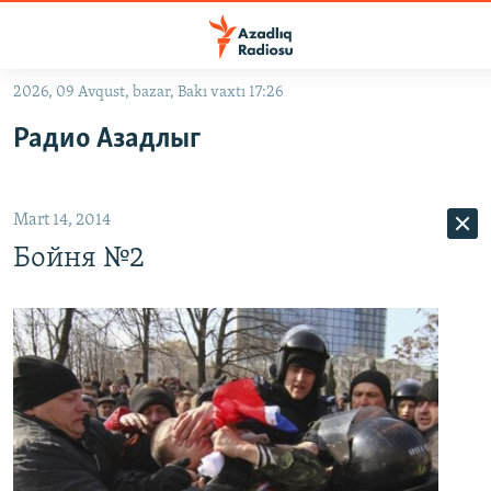
Keçid
linkləri
Əsas
2026, 09 Avqust, bazar, Bakı vaxtı 17:26
məzmuna
GÜNDƏM
Радио Азадлыг
qayıt
#İZAHLA
Əsas
KORRUPSIOMETR
naviqasiyaya
Mart 14, 2014
qayıt
#ƏSLINDƏ
Axtarışa
Бойня №2
FƏRQƏ BAX
keç
QANUNI DOĞRU
ARAŞDIRMA
MULTIMEDIA
RADIO ARXIV
VIDEO
HAQQIMIZDA
FOTOQALEREYA
OXU ZALI