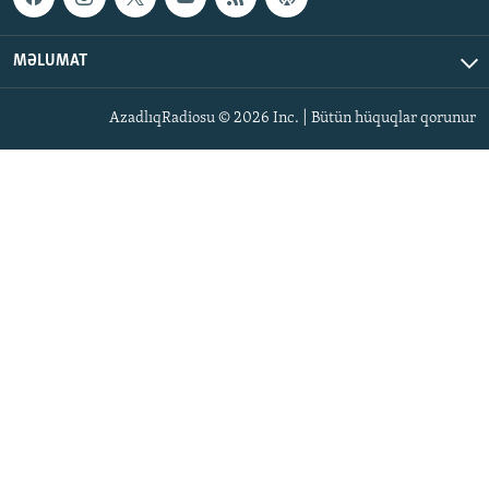
MƏLUMAT
AzadlıqRadiosu © 2026 Inc. | Bütün hüquqlar qorunur