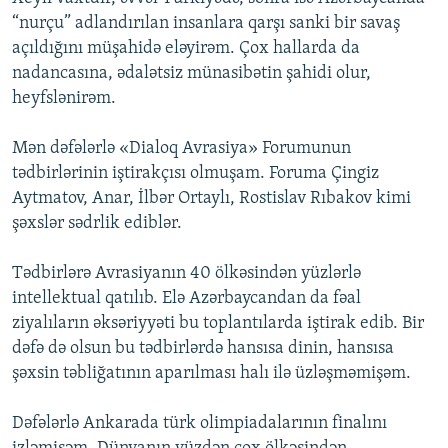
“nurçu” adlandırılan insanlara qarşı sanki bir savaş
açıldığını müşahidə eləyirəm. Çox hallarda da
nadancasına, ədalətsiz münasibətin şahidi olur,
heyfslənirəm.
Mən dəfələrlə «Dialoq Avrasiya» Forumunun
tədbirlərinin iştirakçısı olmuşam. Foruma Çingiz
Aytmatov, Anar, İlbər Ortaylı, Rostislav Rıbakov kimi
şəxslər sədrlik ediblər.
Tədbirlərə Avrasiyanın 40 ölkəsindən yüzlərlə
intellektual qatılıb. Elə Azərbaycandan da fəal
ziyalıların əksəriyyəti bu toplantılarda iştirak edib. Bir
dəfə də olsun bu tədbirlərdə hansısa dinin, hansısa
şəxsin təbliğatının aparılması halı ilə üzləşməmişəm.
Dəfələrlə Ankarada türk olimpiadalarının finalını