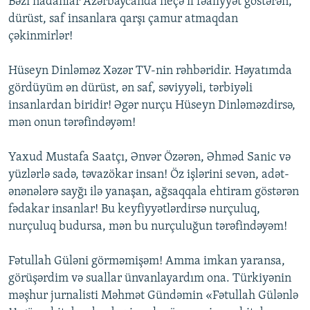
Bəzi nadanlar Azərbaycanda neçə il fəaliyyət göstərən,
dürüst, saf insanlara qarşı çamur atmaqdan
çəkinmirlər!
Hüseyn Dinləməz Xəzər TV-nin rəhbəridir. Həyatımda
gördüyüm ən dürüst, ən saf, səviyyəli, tərbiyəli
insanlardan biridir! Əgər nurçu Hüseyn Dinləməzdirsə,
mən onun tərəfindəyəm!
Yaxud Mustafa Saatçı, Ənvər Özərən, Əhməd Sanic və
yüzlərlə sadə, təvazökar insan! Öz işlərini sevən, adət-
ənənələrə sayğı ilə yanaşan, ağsaqqala ehtiram göstərən
fədakar insanlar! Bu keyfiyyətlərdirsə nurçuluq,
nurçuluq budursa, mən bu nurçuluğun tərəfindəyəm!
Fətullah Güləni görməmişəm! Amma imkan yaransa,
görüşərdim və suallar ünvanlayardım ona. Türkiyənin
məşhur jurnalisti Məhmət Gündəmin «Fətullah Gülənlə