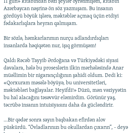
11 gün» kitabından bəzi şeylər öyrənmişəm, kitabın
Azərbaycan nəşrinə ön söz yazmışam. Bu insanın
gördüyü böyük işlərə, məktəblər açmaq üçün etdiyi
fədakarlıqlara heyran qalmışam.
Bir sözlə, həmkarlarımın nurçu adlandırdıqları
insanlarda həqiqətən nur, işıq görmüşəm!
Qaldı Rəcəb Tayyib Ərdoğana və Türkiyədəki siyasi
davalara, hələ bu proseslərin ilkin mərhələsində Anar
müəllimin bir nigarançılığının şahidi oldum. Dedi ki:
«Qorxuram məsələ böyüyə, bu universitetləri,
məktəbləri bağlayalar. Heyifdi!» Düzü, mən vəziyyətin
bu hal alacağını təsəvvür eləmirdim. Görünür yaş,
təcrübə insanın intuisiyasını daha da gücləndirir.
…Bir qədər sonra sayın başbakan efirdən alov
püskürdü. “Övladlarınızı bu okullardan çıxarın”, - deyə