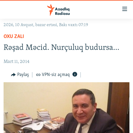
Keçid
linkləri
Əsas
2026, 10 Avqust, bazar ertəsi, Bakı vaxtı 07:19
məzmuna
GÜNDƏM
OXU ZALI
qayıt
#İZAHLA
Əsas
Rəşad Məcid. Nurçuluq budursa...
KORRUPSIOMETR
naviqasiyaya
qayıt
Mart 11, 2014
#ƏSLINDƏ
Axtarışa
FƏRQƏ BAX
Paylaş
VPN-siz açmaq
keç
QANUNI DOĞRU
ARAŞDIRMA
MULTIMEDIA
RADIO ARXIV
VIDEO
HAQQIMIZDA
FOTOQALEREYA
OXU ZALI