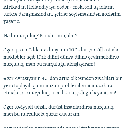
izləmişəm. Dünyanın yüzdən çox ölkəsindən –
Afrikadan Hollandiyaya qədər - məktəbli uşaqların
türkcə danışmasından, şeirlər söyləməsindən gözlərim
yaşarıb.
Nədir nurçuluq? Kimdir nurçular?
Əgər qısa müddətdə dünyanın 100-dən çox ölkəsində
məktəblər açıb türk dilini dünya dilinə çevirməkdirsə
nurçuluq, mən bu nurçuluğu alqışlayıram!
Əgər Avrasiyanın 40-dan artıq ölkəsindən ziyalıları bir
yerə toplayıb günümüzün problemlərini müzakirə
etməkdirsə nurçuluq, mən bu nurçuluğu bəyənirəm!
Əgər səviyyəli təhsil, dürüst insanlardırsa nurçuluq,
mən bu nurçuluqla qürur duyuram!