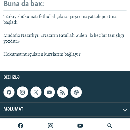
Buna da bax:
Türkiyə hökuməti fethullahçılara qarşı cinayət təhqiqatına
başladı
Müdafiə Nazirliyi: «Nazirin Fatullah Gülen- lə heç bir tanışlığı
yoxdur»
Hökumət nurçuların kurslarını bağlayır
BIZI IZLƏ
MƏLUMAT
AzadlıqRadiosu © 2026 Inc. | Bütün hüquqlar qorunur