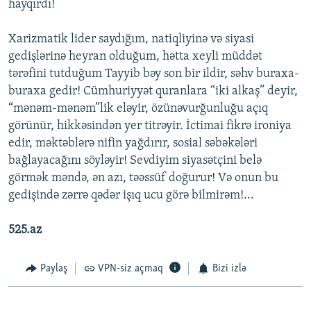
hayqırdı!
Xarizmatik lider saydığım, natiqliyinə və siyasi
gedişlərinə heyran olduğum, hətta xeyli müddət
tərəfini tutduğum Tayyib bəy son bir ildir, səhv buraxa-
buraxa gedir! Cümhuriyyət quranlara “iki alkaş” deyir,
“mənəm-mənəm”lik eləyir, özünəvurğunluğu açıq
görünür, hikkəsindən yer titrəyir. İctimai fikrə ironiya
edir, məktəblərə nifin yağdırır, sosial səbəkələri
bağlayacağını söyləyir! Sevdiyim siyasətçini belə
görmək məndə, ən azı, təəssüf doğurur! Və onun bu
gedişində zərrə qədər işıq ucu görə bilmirəm!...
525.az
Paylaş
VPN-siz açmaq
Bizi izlə