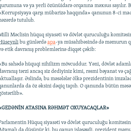
qurumuna və ya yerli özünüidarə orqanına məxsus sayılır. ​
«Korrupsiyaya qarşı mübarizə haqqında» qanunun 8-ci ma
nəzərdə tutulub.
Milli Məclisin hüquq siyasəti və dövlət quruculuğu komitəsi
Hüseynli
bu günlərdə
apa
-ya müsahibəsində də məmurun 
və etik davranış problemlərinə diqqət çəkib:
«Bu sahədə hüquqi nihilizm mövcuddur. Yəni, dövlət adamla
davranış tərzi ancaq siz dediyiniz kimi, rəsmi bəyanat və çağ
aktuallaşır. Əslində, bu məsələlər ölkə prezidentinin imzala
qanunlarda da öz əksini dəqiq tapıb. O qanunda bütün məsəl
göstərilib».
«GEDƏNİN ATASINA RƏHMƏT OXUYACAQLAR»
Parlamentin Hüquq siyasəti və dövlət quruculuğu komitəsi
Ağamalı
da düşünür ki, bu qanun işləsəydi, prezident məmur