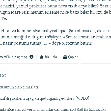
ilib? Soruşan yoxdur ki, qardaş, sən nazirsən, ya istehsalla 
lər naziri, yaxud prokuror bunu necə çıxıb deyə bilər? Yaxud
uğun idarə rəisi mənim ərizəmə necə baxa bilər ki, özü də b
r?».
ehsal və kommersiya fəaliyyəti qadağan olunsa da, əksər 
ununla məşğul olduğunu söyləyir. «Sən restoranlar kralısan
l, nazir postunu tutma...» – deyə o, sözünü bitirir.
VPN-siz açmaq
Bizi izlə
Çap et
ax:
çusunun olar-olmazları
əzifəli şəxslərin uşaqları qudurğanlıq edirlər» [VIDEO]
ində nöqsana yol verən məmurlar qanunun sərt üzü ilə üzləşəcək»