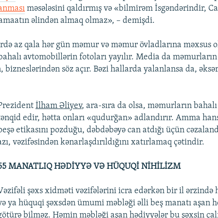
lanması
məsələsini qaldırmış və «bilmirəm İsgəndərindir, Ca
amaatın əlindən almaq olmaz», – demişdi.
ərdə az qala hər gün məmur və məmur övladlarına məxsus o
 bahalı avtomobillərin fotoları yayılır. Media da məmurların
 bizneslərindən söz açır. Bəzi hallarda yalanlansa da, əksər
Prezident
İlham Əliyev
, ara-sıra da olsa, məmurların bahalı
tənqid edir, hətta onları «qudurğan» adlandırır. Amma ha
peşə etikasını pozduğu, dəbdəbəyə can atdığı üçün cəzalandı
azı, vəzifəsindən kənarlaşdırıldığını xatırlamaq çətindir.
55 MANATLIQ HƏDİYYƏ VƏ HÜQUQİ NİHİLİZM
Vəzifəli şəxs xidməti vəzifələrini icra edərkən bir il ərzində 
və ya hüquqi şəxsdən ümumi məbləği əlli beş manatı aşan h
götürə bilməz. Həmin məbləği aşan hədiyyələr bu şəxsin çalı