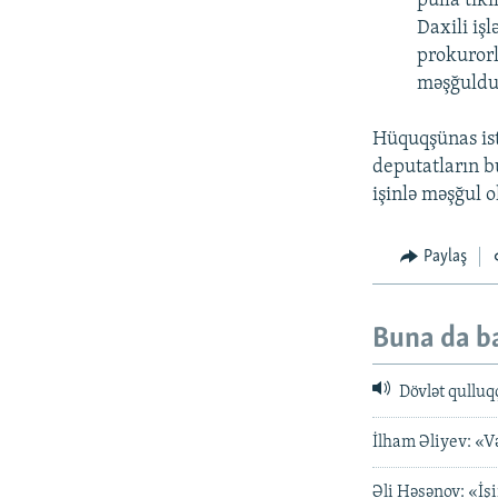
pulla tik
Daxili iş
prokurorl
məşğuldu
Hüquqşünas ist
deputatların b
işinlə məşğul o
Paylaş
Buna da b
Dövlət qulluq
İlham Əliyev: «V
Əli Həsənov: «İş