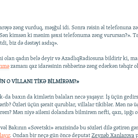
arəyə zəng vurduq, məşğul idi. Sonra rəisin əl telefonuna z
«Sən kimsən ki mənim şəxsi telefonuma zəng vurursan?». Tə
ətdi, biz də dəstəyi asdıq».
i olan qadın belə deyir və AzadlıqRadiosuna bildirir ki, ma
ənmə
zamanı qaz idarəsinin rəhbərinə zəng edərkən təhqir o
N O VİLLANI TİKƏ BİLMİRƏM?»
-da baxın da kimlərin balaları necə yaşayır. İş üçün gedirs
rib? Özləri üçün şərait qurublar, villalar tikiblər. Mən nə ü
irəm? Mən niyə ailəmi dolandıra bilmirəm nefti, qazı, işığı 
vəl Bakının «Sovetski» ərazisində bu sözləri dilə gətirən gə
layır
. Ondan bir neçə gün öncə deputat
Zeynəb Xanlarova
p