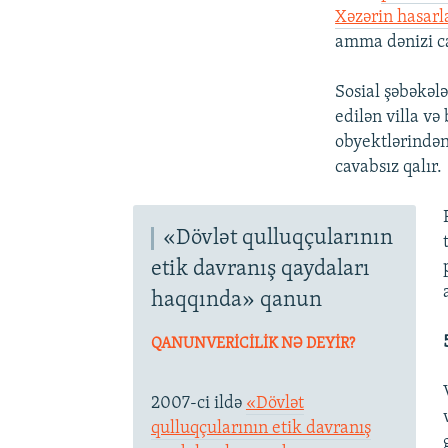
Xəzərin hasar
amma dənizi c
Sosial şəbəkəl
edilən villa və
obyektlərindən,
cavabsız qalır.
«Dövlət qulluqçularının
etik davranış qaydaları
haqqında» qanun
QANUNVERİCİLİK NƏ DEYİR?
2007-ci ildə
«Dövlət
qulluqçularının etik davranış