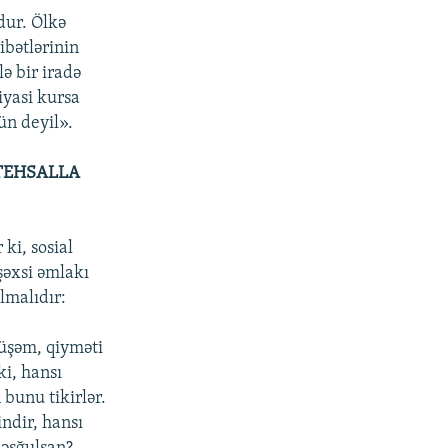
dur. Ölkə
bətlərinin
ə bir iradə
iyasi kursa
n deyil».
STEHSALLA
 ki, sosial
əxsi əmlakı
lmalıdır:
müşəm, qiyməti
ki, hansı
bunu tikirlər.
indir, hansı