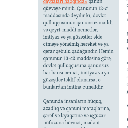
qaydaları haqqında»
qanun
qüvvəyə minib. Qanunun 12-ci
maddəsində deyilir ki, dövlət
qulluqçusunun qanunsuz maddi
və qeyri-maddi nemətlər,
imtiyaz və ya güzəştlər əldə
etməyə yönəlmiş hərəkət və ya
qərar qəbulu qadağandır. Həmin
qanunun 13-cü maddəsinə görə,
dövlət qulluqçusuna qanunsuz
hər hansı nemət, imtiyaz və ya
güzəştlər təklif olunarsa, o
bunlardan imtina etməlidir.
Qanunda insanların hüquq,
azadlıq və qanuni maraqlarına,
şərəf və ləyaqətinə və işgüzar
nüfuzuna hörmət, mədəni