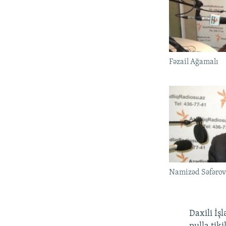
Fəzail Ağamalı
Namizəd Səfəro
Daxili İşl