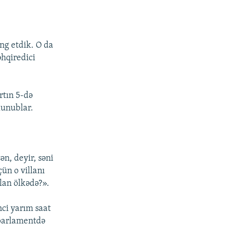
əng etdik. O da
hqiredici
rtın 5-də
lunublar.
ən, deyir, səni
çün o villanı
olan ölkədə?».
nci yarım saat
arlamentdə