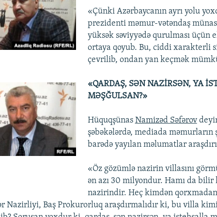
«Çünki Azərbaycanın ayrı yolu yox
prezidenti məmur-vətəndaş münasi
yüksək səviyyədə qurulması üçün el
ortaya qoyub. Bu, ciddi xarakterli s
çevrilib, ondan yan keçmək mümkü
«QARDAŞ, SƏN NAZİRSƏN, YA İ
MƏŞĞULSAN?»
Hüquqşünas
Namizəd Səfərov
deyir
şəbəkələrdə, mediada məmurların ş
barədə yayılan məlumatlar araşdırı
v
«Öz gözümlə nazirin villasını gör
ən azı 30 milyondur. Hamı da bilir 
nazirindir. Heç kimdən qorxmadan 
ər Nazirliyi, Baş Prokurorluq araşdırmalıdır ki, bu villa kim