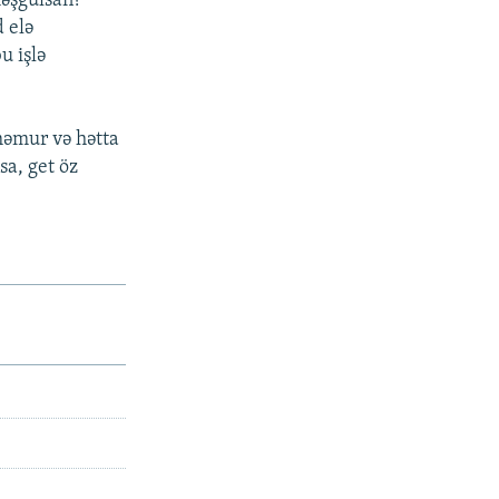
məşğulsan?
 elə
u işlə
məmur və hətta
sa, get öz