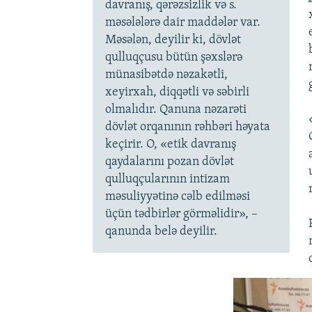
davranış, qərəzsizlik və s.
məsələlərə dair maddələr var.
Məsələn, deyilir ki, dövlət
qulluqçusu bütün şəxslərə
münasibətdə nəzakətli,
xeyirxah, diqqətli və səbirli
olmalıdır. Qanuna nəzarəti
dövlət orqanının rəhbəri həyata
keçirir. O, «etik davranış
qaydalarını pozan dövlət
qulluqçularının intizam
məsuliyyətinə cəlb edilməsi
üçün tədbirlər görməlidir», –
qanunda belə deyilir.