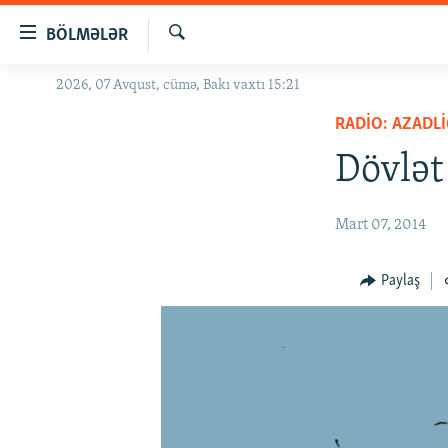
Keçid
BÖLMƏLƏR
linkləri
Axtar
Əsas
2026, 07 Avqust, cümə, Bakı vaxtı 15:21
GÜNDƏM
məzmuna
RADIO: AZADLI
#İZAHLA
qayıt
Əsas
Dövlət
KORRUPSIOMETR
naviqasiyaya
#ƏSLINDƏ
qayıt
Mart 07, 2014
Axtarışa
FƏRQƏ BAX
keç
QANUNI DOĞRU
Paylaş
ARAŞDIRMA
MULTIMEDIA
RADIO ARXIV
VIDEO
HAQQIMIZDA
FOTOQALEREYA
OXU ZALI