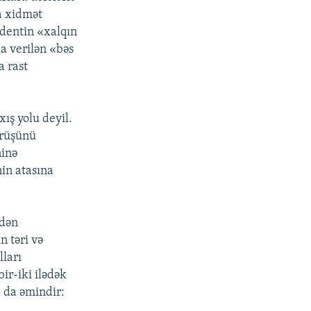
a xidmət
identin «xalqın
da verilən «bəs
a rast
ış yolu deyil.
örüşünü
ninə
in atasına
ndən
 təri və
lları
ir-iki ilədək
 da əmindir: