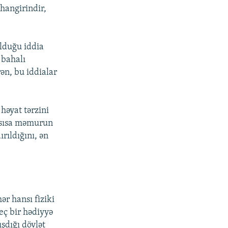
hangirindir,
lduğu iddia
 bahalı
ən, bu iddialar
 həyat tərzini
nsısa məmurun
rıldığını, ən
hər hansı fiziki
eç bir hədiyyə
şdığı dövlət