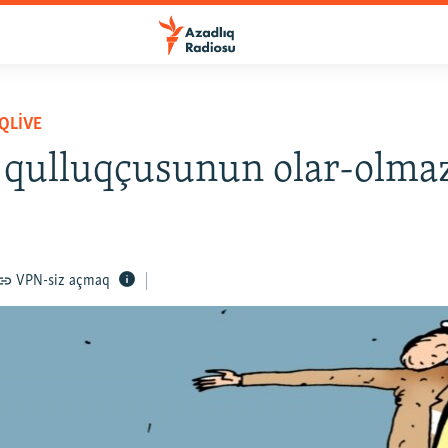
QLIVE
 qulluqçusunun olar-olmaz
VPN-siz açmaq