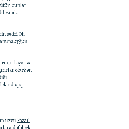
Bütün bunlar
ddəsində
nin sədri
Əli
qanunauyğun
rının həyat və
ırışlar olarkən
dığı
ələr dəqiq
nin üzvü
Fəzail
lara dəfələrlə