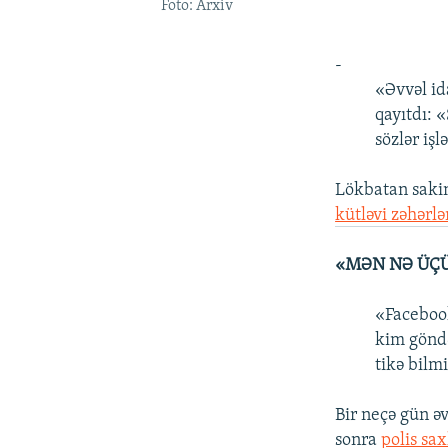
Foto: Arxiv
-
«Əvvəl id
qayıtdı: 
sözlər işl
Lökbatan sakin
kütləvi zəhərl
«MƏN NƏ ÜÇÜ
«Facebook
kim göndə
tikə bilm
Bir neçə gün əv
sonra
polis sax