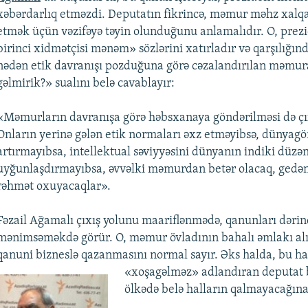
xəbərdarlıq etməzdi. Deputatın fikrincə, məmur məhz xalq
etmək üçün vəzifəyə təyin olunduğunu anlamalıdır. O, prez
birinci xidmətçisi mənəm» sözlərini xatırladır və qarşılığın
nədən etik davranışı pozduğuna görə cəzalandırılan məmur
gəlmirik?» sualını belə cavablayır:
«Məmurların davranışa görə həbsxanaya göndərilməsi də çıx
Onların yerinə gələn etik normaları əxz etməyibsə, dünyag
artırmayıbsa, intellektual səviyyəsini dünyanın indiki düzə
uyğunlaşdırmayıbsa, əvvəlki məmurdan betər olacaq, gedən
rəhmət oxuyacaqlar».
Fəzail Ağamalı çıxış yolunu maariflənmədə, qanunları dəri
mənimsəməkdə görür. O, məmur övladının bahalı əmlakı alın
qanuni bizneslə qazanmasını normal sayır. Əks halda, bu ha
«xoşagəlməz» adlandıran deputat b
ölkədə belə halların qalmayacağına