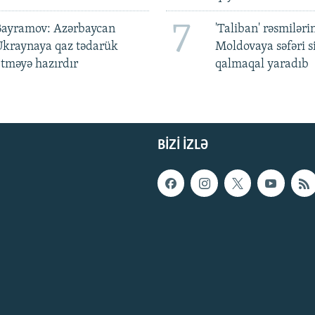
7
Bayramov: Azərbaycan
'Taliban' rəsmiləri
Ukraynaya qaz tədarük
Moldovaya səfəri s
tməyə hazırdır
qalmaqal yaradıb
BIZI IZLƏ