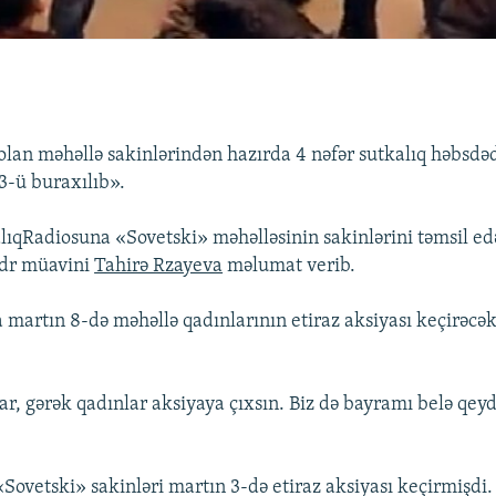
lan məhəllə sakinlərindən hazırda 4 nəfər sutkalıq həbsdəd
3-ü buraxılıb».
ıqRadiosuna «Sovetski» məhəlləsinin sakinlərini təmsil ed
ədr müavini
Tahirə Rzayeva
məlumat verib.
 martın 8-də məhəllə qadınlarının etiraz aksiyası keçirəcək
lar, gərək qadınlar aksiyaya çıxsın. Biz də bayramı belə qe
Sovetski» sakinləri martın 3-də etiraz aksiyası keçirmişdi.