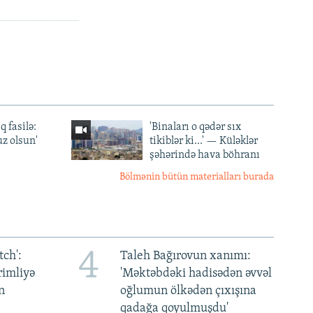
q fasilə:
'Binaları o qədər sıx
z olsun'
tikiblər ki...' — Küləklər
şəhərində hava böhranı
Bölmənin bütün materialları burada
4
ch':
Taleh Bağırovun xanımı:
rimliyə
'Məktəbdəki hadisədən əvvəl
n
oğlumun ölkədən çıxışına
qadağa qoyulmuşdu'