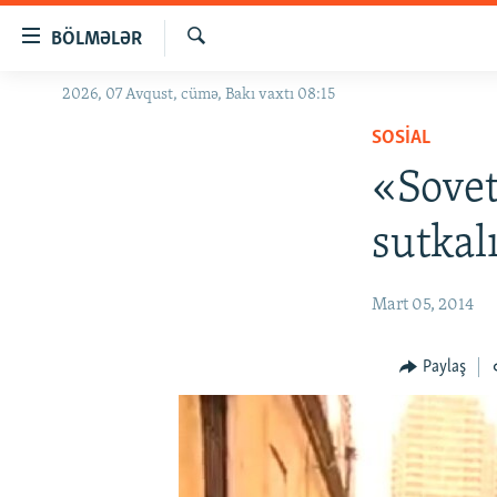
Keçid
BÖLMƏLƏR
linkləri
Axtar
Əsas
2026, 07 Avqust, cümə, Bakı vaxtı 08:15
GÜNDƏM
məzmuna
SOSIAL
#İZAHLA
qayıt
Əsas
«Sovet
KORRUPSIOMETR
naviqasiyaya
#ƏSLINDƏ
qayıt
sutkal
Axtarışa
FƏRQƏ BAX
keç
QANUNI DOĞRU
Mart 05, 2014
ARAŞDIRMA
Paylaş
MULTIMEDIA
RADIO ARXIV
VIDEO
HAQQIMIZDA
FOTOQALEREYA
OXU ZALI