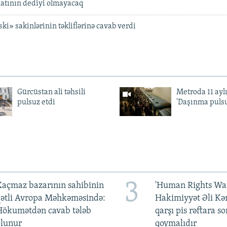
atının dediyi olmayacaq
i» sakinlərinin təkliflərinə cavab verdi
Gürcüstan ali təhsili
Metroda 11 aylı
pulsuz etdi
'Daşınma pulsu
3
açmaz bazarının sahibinin
'Human Rights Wat
qətli Avropa Məhkəməsində:
Hakimiyyət Əli Kə
Hökumətdən cavab tələb
qarşı pis rəftara so
olunur
qoymalıdır