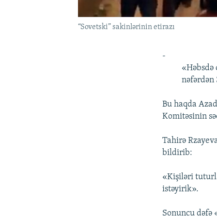
“Sovetski” sakinlərinin etirazı
-
«Həbsdə o
nəfərdən 
Bu haqda Azadl
Komitəsinin s
Tahirə Rzayeva
bildirib:
«Kişiləri tutur
istəyirik».
Sonuncu dəfə «