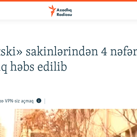
ski» sakinlərindən 4 nəfə
ıq həbs edilib
VPN-siz açmaq