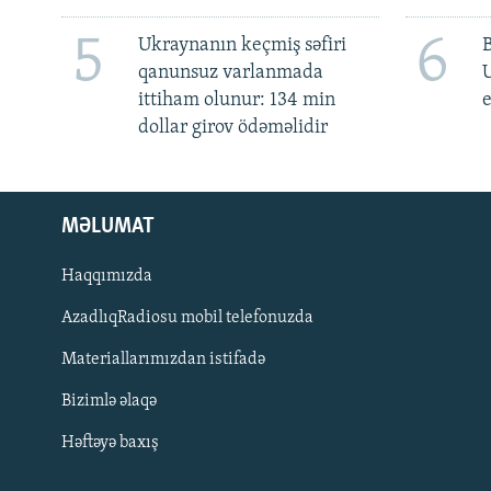
5
6
Ukraynanın keçmiş səfiri
qanunsuz varlanmada
ittiham olunur: 134 min
e
dollar girov ödəməlidir
MƏLUMAT
Haqqımızda
AzadlıqRadiosu mobil telefonuzda
Materiallarımızdan istifadə
BIZI IZLƏ
Bizimlə əlaqə
Həftəyə baxış
RFE/RL-in bütün saytları