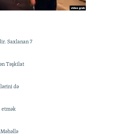
ir. Saxlanan 7
ən Təşkilat
lərini də
yd etmək
 Məhəllə