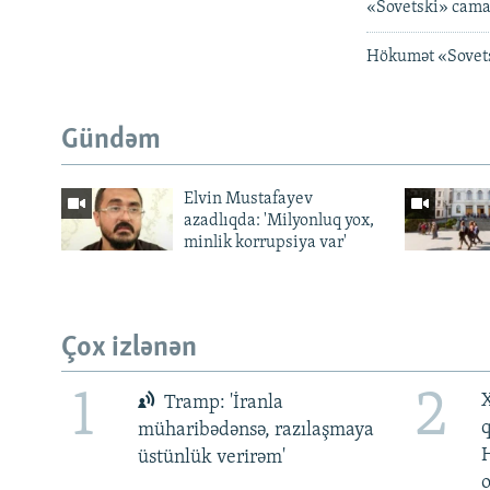
«Sovetski» cama
Hökumət «Sovetsk
Gündəm
Elvin Mustafayev
azadlıqda: 'Milyonluq yox,
minlik korrupsiya var'
Çox izlənən
1
2
X
Tramp: 'İranla
müharibədənsə, razılaşmaya
üstünlük verirəm'