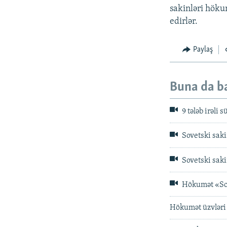
sakinləri höku
edirlər.
Paylaş
Buna da b
9 tələb irəli 
Sovetski saki
Sovetski saki
Hökumət «Sove
Hökumət üzvləri 