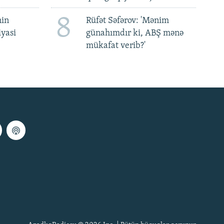
8
nin
Rüfət Səfərov: 'Mənim
iyasi
günahımdır ki, ABŞ mənə
mükafat verib?'