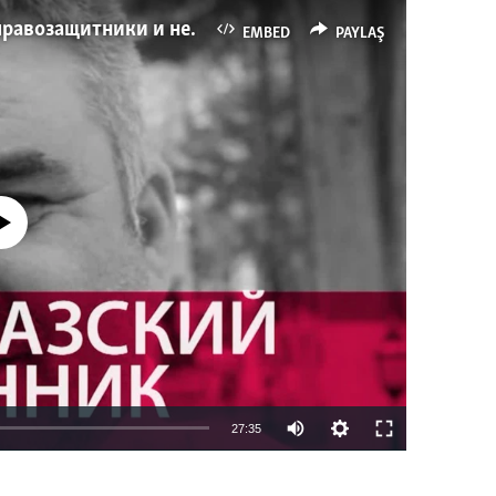
Имидж – все. Почему азербайджанские правозащитники и независимые журналисты попадают в тюрьму
EMBED
PAYLAŞ
currently available
27:35
EMBED
PAYLAŞ