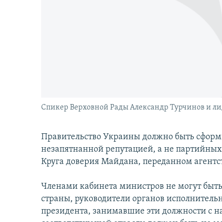
İNFOQRAFIKA
AZƏRBAYCAN ƏDƏBIYYATI KITABXANASI
MISSIYAMIZ
KARIKATURA
İSLAM VƏ DEMOKRATIYA
PEŞƏ ETIKASI VƏ JURNALISTIKA
STANDARTLARIMIZ
İZ - MƏDƏNIYYƏT PROQRAMI
MATERIALLARIMIZDAN ISTIFADƏ
AZADLIQRADIOSU MOBIL TELEFONUNUZDA
BIZIMLƏ ƏLAQƏ
XƏBƏR BÜLLETENLƏRIMIZ
Спикер Верховной Рады Александр Турчинов и л
Правительство Украины должно быть сформ
незапятнанной репутацией, а не партийных
Круга доверия Майдана, переданном агентс
Членами кабинета министров не могут быть
страны, руководители органов исполнитель
президента, занимавшие эти должности с на