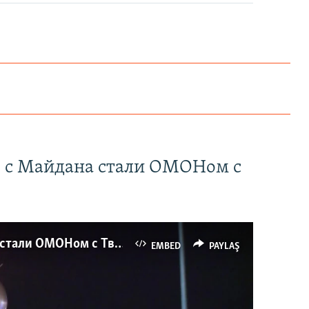
" с Майдана стали ОМОНом с
Как украинские "беркутовцы" с Майдана стали ОМОНом с Тверской
EMBED
PAYLAŞ