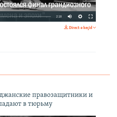
2:18
Direct-ə keçid
EMBED
PAYLAŞ
йджанские правозащитники и
падают в тюрьму