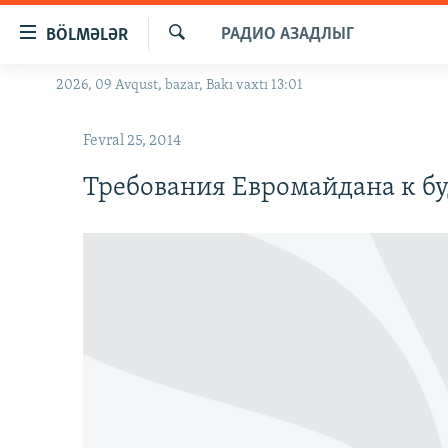
Keçid
РАДИО АЗАДЛЫГ
BÖLMƏLƏR
linkləri
Axtar
Əsas
2026, 09 Avqust, bazar, Bakı vaxtı 13:01
GÜNDƏM
məzmuna
#İZAHLA
qayıt
Fevral 25, 2014
Əsas
KORRUPSIOMETR
naviqasiyaya
Требования Евромайдана к б
#ƏSLINDƏ
qayıt
Axtarışa
FƏRQƏ BAX
keç
QANUNI DOĞRU
ARAŞDIRMA
MULTIMEDIA
RADIO ARXIV
VIDEO
HAQQIMIZDA
FOTOQALEREYA
OXU ZALI