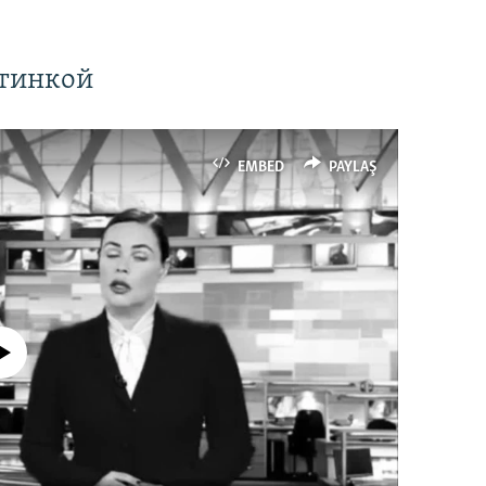
ртинкой
EMBED
PAYLAŞ
currently available