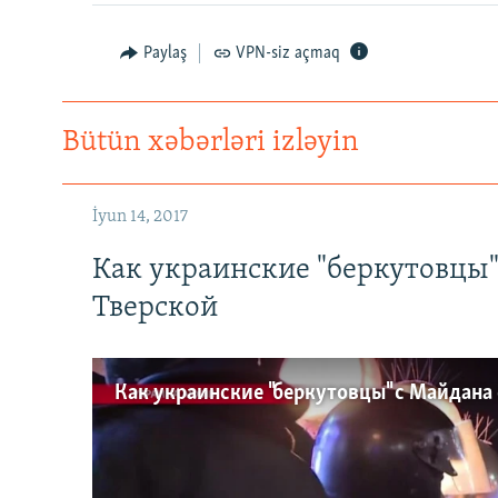
Paylaş
VPN-siz açmaq
Bütün xəbərləri izləyin
İyun 14, 2017
Как украинские "беркутовцы
Тверской