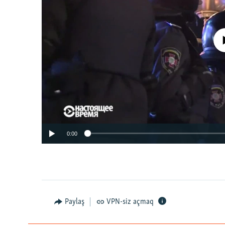
No media source 
0:00
Paylaş
VPN-siz açmaq