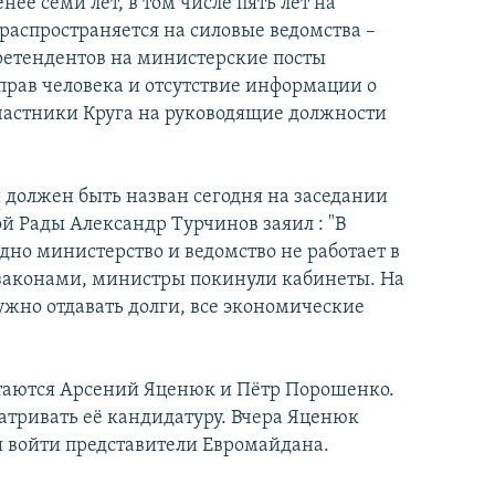
ее семи лет, в том числе пять лет на
распространяется на силовые ведомства –
ретендентов на министерские посты
прав человека и отсутствие информации о
участники Круга на руководящие должности
ы
должен быть назван сегодня на заседании
й Рады Александр Турчинов заяил : "В
дно министерство и ведомство не работает в
 законами, министры покинули кабинеты. На
ужно отдавать долги, все экономические
таются Арсений Яценюк и Пётр Порошенко.
тривать её кандидатуру. Вчера Яценюк
ы войти представители Евромайдана.