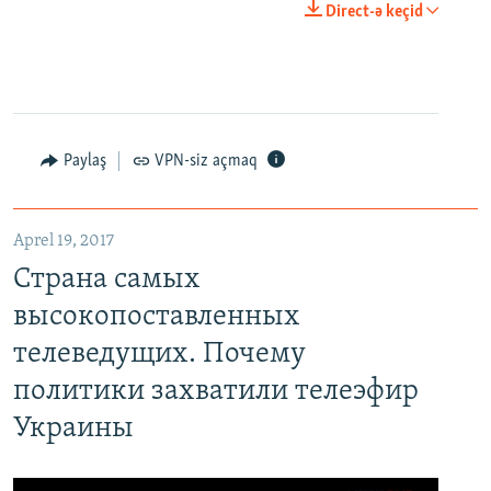
Direct-ə keçid
Paylaş
VPN-siz açmaq
Aprel 19, 2017
Страна самых
высокопоставленных
телеведущих. Почему
политики захватили телеэфир
Украины