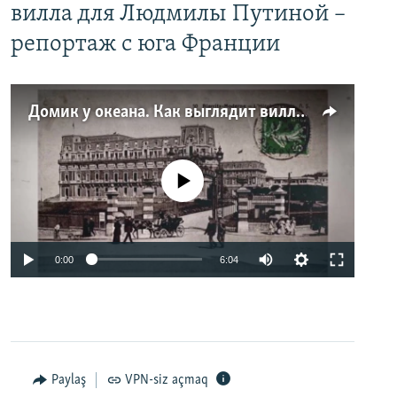
вилла для Людмилы Путиной –
репортаж с юга Франции
Домик у океана. Как выглядит вилла для Людмилы Путиной – репортаж с юга Франции
No media source currently available
0:00
6:04
Paylaş
VPN-siz açmaq