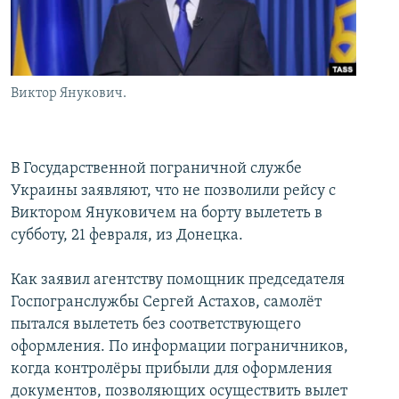
İNFOQRAFIKA
AZƏRBAYCAN ƏDƏBIYYATI KITABXANASI
MISSIYAMIZ
BIZI IZLƏ
KARIKATURA
İSLAM VƏ DEMOKRATIYA
PEŞƏ ETIKASI VƏ JURNALISTIKA STANDARTLARIMIZ
İZ - MƏDƏNIYYƏT PROQRAMI
MATERIALLARIMIZDAN ISTIFADƏ
Виктор Янукович.
AZADLIQRADIOSU MOBIL TELEFONUNUZDA
RFE/RL-in bütün saytları
BIZIMLƏ ƏLAQƏ
В Государственной пограничной службе
XƏBƏR BÜLLETENLƏRIMIZ
Украины заявляют, что не позволили рейсу с
Виктором Януковичем на борту вылететь в
субботу, 21 февраля, из Донецка.
Как заявил агентству помощник председателя
Госпогранслужбы Сергей Астахов, самолёт
пытался вылететь без соответствующего
оформления. По информации пограничников,
когда контролёры прибыли для оформления
документов, позволяющих осуществить вылет