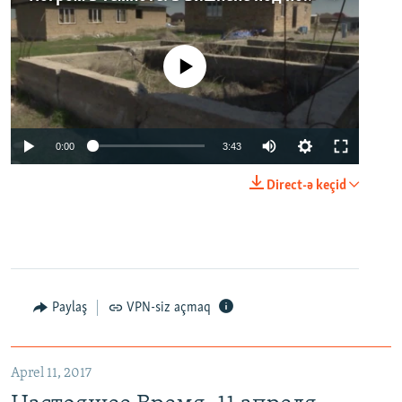
No media source currently available
0:00
3:43
Direct-ə keçid
Paylaş
VPN-siz açmaq
Aprel 11, 2017