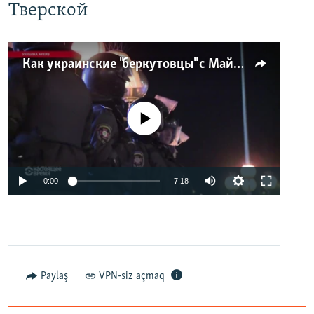
Тверской
Как украинские "беркутовцы" с Майдана стали ОМОНом с Тверской
No media source currently available
0:00
7:18
Paylaş
VPN-siz açmaq