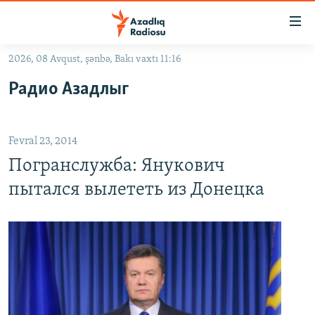
Keçid
linkləri
Əsas
2026, 08 Avqust, şənbə, Bakı vaxtı 11:16
məzmuna
GÜNDƏM
Радио Азадлыг
qayıt
#İZAHLA
Əsas
KORRUPSIOMETR
naviqasiyaya
Fevral 23, 2014
qayıt
#ƏSLINDƏ
Axtarışa
Погранслужба: Янукович
FƏRQƏ BAX
keç
пытался вылететь из Донецка
QANUNI DOĞRU
ARAŞDIRMA
MULTIMEDIA
RADIO ARXIV
VIDEO
HAQQIMIZDA
FOTOQALEREYA
OXU ZALI