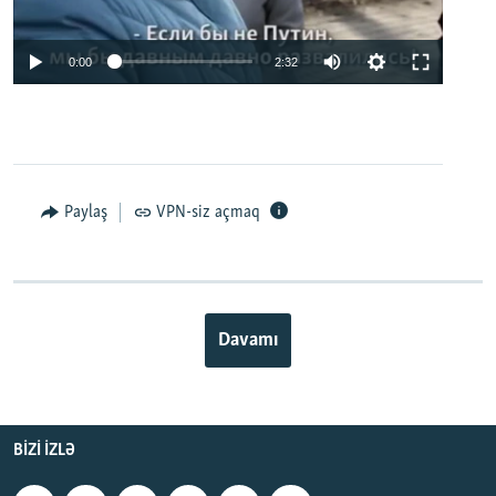
0:00
2:32
Paylaş
VPN-siz açmaq
Davamı
BIZI IZLƏ