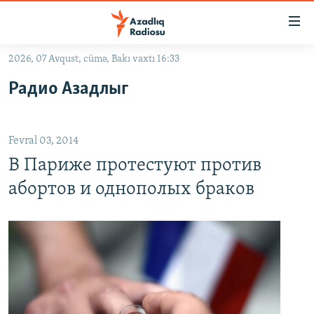
Keçid
linkləri
Əsas
2026, 07 Avqust, cümə, Bakı vaxtı 16:33
məzmuna
GÜNDƏM
Радио Азадлыг
qayıt
#İZAHLA
Əsas
KORRUPSIOMETR
naviqasiyaya
Fevral 03, 2014
qayıt
#ƏSLINDƏ
Axtarışa
В Париже протестуют против
FƏRQƏ BAX
keç
абортов и однополых браков
QANUNI DOĞRU
ARAŞDIRMA
MULTIMEDIA
RADIO ARXIV
VIDEO
HAQQIMIZDA
FOTOQALEREYA
OXU ZALI