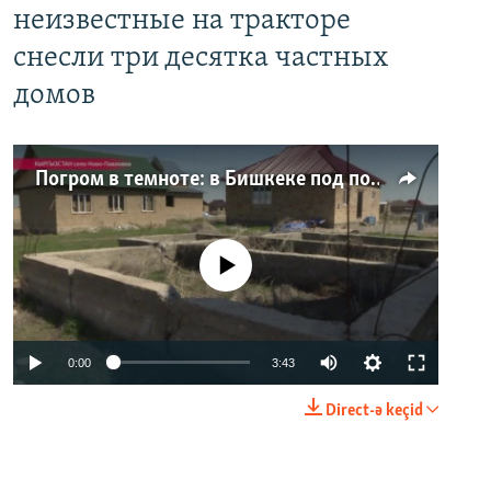
неизвестные на тракторе
снесли три десятка частных
домов
Погром в темноте: в Бишкеке под покровом ночи неизвестные на тракторе снесли три десятка частных домов
No media source currently available
0:00
3:43
Direct-ə keçid