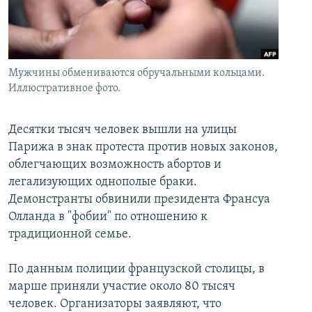
İNFOQRAFIKA
AZƏRBAYCAN ƏDƏBIYYATI KITABXANASI
MISSIYAMIZ
BIZI IZLƏ
KARIKATURA
İSLAM VƏ DEMOKRATIYA
PEŞƏ ETIKASI VƏ JURNALISTIKA STANDARTLARIMIZ
İZ - MƏDƏNIYYƏT PROQRAMI
MATERIALLARIMIZDAN ISTIFADƏ
Мужчины обмениваются обручальными кольцами.
AZADLIQRADIOSU MOBIL TELEFONUNUZDA
Иллюстративное фото.
RFE/RL-in bütün saytları
BIZIMLƏ ƏLAQƏ
Десятки тысяч человек вышли на улицы
XƏBƏR BÜLLETENLƏRIMIZ
Парижа в знак протеста против новых законов,
облегчающих возможность абортов и
легализующих однополые браки.
Демонстранты обвинили президента Франсуа
Олланда в "фобии" по отношению к
традиционной семье.
По данным полиции французской столицы, в
марше приняли участие около 80 тысяч
человек. Организаторы заявляют, что