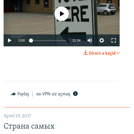
No media source currently available
0:00
21:34
Direct-ə keçid
Paylaş
VPN-siz açmaq
Aprel 19, 2017
Страна самых