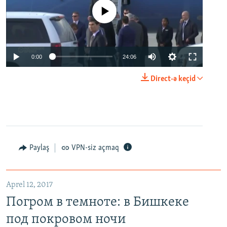
No media source currently available
0:00
24:06
Direct-ə keçid
Paylaş
VPN-siz açmaq
Aprel 12, 2017
Погром в темноте: в Бишкеке
под покровом ночи