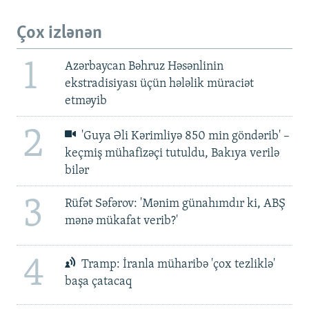
Çox izlənən
1
Azərbaycan Bəhruz Həsənlinin
ekstradisiyası üçün hələlik müraciət
etməyib
2
'Guya Əli Kərimliyə 850 min göndərib' –
keçmiş mühafizəçi tutuldu, Bakıya verilə
bilər
3
Rüfət Səfərov: 'Mənim günahımdır ki, ABŞ
mənə mükafat verib?'
4
Tramp: İranla müharibə 'çox tezliklə'
başa çatacaq