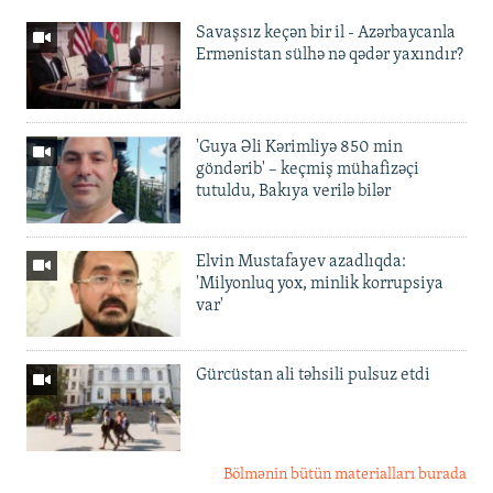
Savaşsız keçən bir il - Azərbaycanla
Ermənistan sülhə nə qədər yaxındır?
'Guya Əli Kərimliyə 850 min
göndərib' – keçmiş mühafizəçi
tutuldu, Bakıya verilə bilər
Elvin Mustafayev azadlıqda:
'Milyonluq yox, minlik korrupsiya
var'
Gürcüstan ali təhsili pulsuz etdi
Bölmənin bütün materialları burada