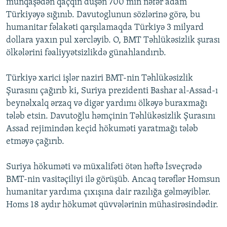
münqaşədən qaçqın düşən 700 min nəfər adam
Türkiyəyə sığınıb. Davutoglunun sözlərinə görə, bu
humanitar fəlakəti qarşılamaqda Türkiyə 3 milyard
dollara yaxın pul xərcləyib. O, BMT Təhlükəsizlik şurası
ölkələrini fəaliyyətsizlikdə günahlandırıb.
Türkiyə xarici işlər naziri BMT-nin Təhlükəsizlik
Şurasını çağırıb ki, Suriya prezidenti Bashar al-Assad-ı
beynəlxalq ərzaq və digər yardımı ölkəyə buraxmağı
tələb etsin. Davutoğlu həmçinin Təhlükəsizlik Şurasını
Assad rejimindən keçid hökuməti yaratmağı tələb
etməyə çağırıb.
Suriya hökuməti və müxalifəti ötən həftə İsveçrədə
BMT-nin vasitəçiliyi ilə görüşüb. Ancaq tərəflər Homsun
humanitar yardıma çıxışına dair razılığa gəlməyiblər.
Homs 18 aydır hökumət qüvvələrinin mühasirəsindədir.