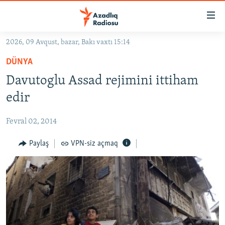
Keçid
linkləri
Əsas
2026, 09 Avqust, bazar, Bakı vaxtı 15:14
məzmuna
GÜNDƏM
DÜNYA
qayıt
#İZAHLA
Əsas
Davutoglu Assad rejimini ittiham
KORRUPSIOMETR
naviqasiyaya
edir
qayıt
#ƏSLINDƏ
Axtarışa
Fevral 02, 2014
FƏRQƏ BAX
keç
QANUNI DOĞRU
Paylaş
VPN-siz açmaq
ARAŞDIRMA
MULTIMEDIA
RADIO ARXIV
VIDEO
HAQQIMIZDA
FOTOQALEREYA
OXU ZALI