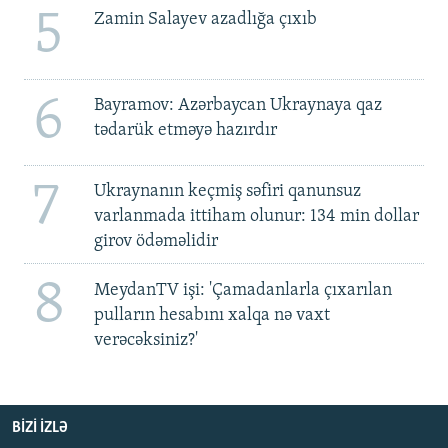
5
Zamin Salayev azadlığa çıxıb
6
Bayramov: Azərbaycan Ukraynaya qaz
tədarük etməyə hazırdır
7
Ukraynanın keçmiş səfiri qanunsuz
varlanmada ittiham olunur: 134 min dollar
girov ödəməlidir
8
MeydanTV işi: 'Çamadanlarla çıxarılan
pulların hesabını xalqa nə vaxt
verəcəksiniz?'
BIZI IZLƏ