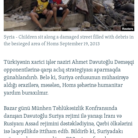
İNFOQRAFIKA
AZƏRBAYCAN ƏDƏBIYYATI KITABXANASI
MISSIYAMIZ
BIZI IZLƏ
KARIKATURA
İSLAM VƏ DEMOKRATIYA
PEŞƏ ETIKASI VƏ JURNALISTIKA STANDARTLARIMIZ
İZ - MƏDƏNIYYƏT PROQRAMI
MATERIALLARIMIZDAN ISTIFADƏ
Syria - Children sit along a damaged street filled with debris in
AZADLIQRADIOSU MOBIL TELEFONUNUZDA
RFE/RL-in bütün saytları
the besieged area of Homs September 19, 2013
BIZIMLƏ ƏLAQƏ
XƏBƏR BÜLLETENLƏRIMIZ
Türkiyənin xarici işlər naziri Ahmet Davutoğlu Dəməşqi
opponentlərinə qarşı aclıq strategiyası aparmaqda
günahlandırıb. Belə ki, Suriya ordusunun mühasirəyə
aldığı ərazilərə, məsələn, Homs şəhərinə humanitar
yardım buraxılmır.
Bazar günü Münhen Təhlükəsizlik Konfransında
danışan Davutoğlu Suriya rejimi ilə yanaşı İranı və
Rusiyanı Assad rejimini dəstəklədiyinə, Qərbi ölkələrini
isə laqeydlikdə ittiham edib. Bildirib ki, Suriyadakı