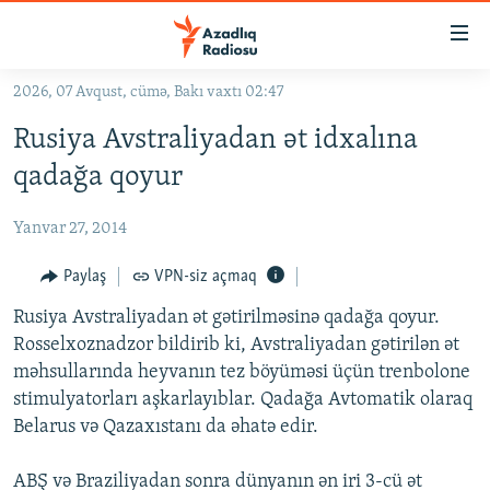
Keçid
linkləri
Əsas
2026, 07 Avqust, cümə, Bakı vaxtı 02:47
məzmuna
GÜNDƏM
Rusiya Avstraliyadan ət idxalına
qayıt
#İZAHLA
Əsas
qadağa qoyur
KORRUPSIOMETR
naviqasiyaya
qayıt
Yanvar 27, 2014
#ƏSLINDƏ
Axtarışa
FƏRQƏ BAX
Paylaş
VPN-siz açmaq
keç
QANUNI DOĞRU
Rusiya Avstraliyadan ət gətirilməsinə qadağa qoyur.
Rosselxoznadzor bildirib ki, Avstraliyadan gətirilən ət
ARAŞDIRMA
məhsullarında heyvanın tez böyüməsi üçün trenbolone
MULTIMEDIA
stimulyatorları aşkarlayıblar. Qadağa Avtomatik olaraq
Belarus və Qazaxıstanı da əhatə edir.
RADIO ARXIV
VIDEO
HAQQIMIZDA
FOTOQALEREYA
OXU ZALI
ABŞ və Braziliyadan sonra dünyanın ən iri 3-cü ət