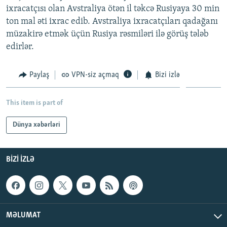
ixracatçısı olan Avstraliya ötən il təkcə Rusiyaya 30 min
İNFOQRAFIKA
AZƏRBAYCAN ƏDƏBIYYATI KITABXANASI
MISSIYAMIZ
BIZI IZLƏ
ton mal əti ixrac edib. Avstraliya ixracatçıları qadağanı
KARIKATURA
İSLAM VƏ DEMOKRATIYA
PEŞƏ ETIKASI VƏ JURNALISTIKA STANDARTLARIMIZ
müzakirə etmək üçün Rusiya rəsmiləri ilə görüş tələb
edirlər.
İZ - MƏDƏNIYYƏT PROQRAMI
MATERIALLARIMIZDAN ISTIFADƏ
AZADLIQRADIOSU MOBIL TELEFONUNUZDA
RFE/RL-in bütün saytları
Paylaş
VPN-siz açmaq
Bizi izlə
BIZIMLƏ ƏLAQƏ
XƏBƏR BÜLLETENLƏRIMIZ
This item is part of
Dünya xəbərləri
BIZI IZLƏ
MƏLUMAT