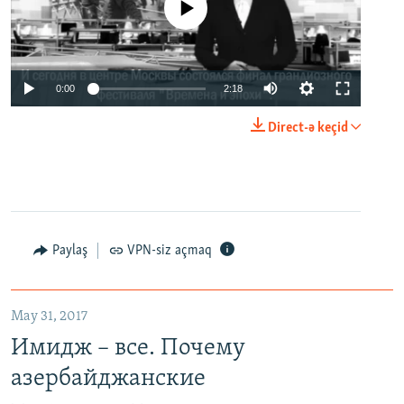
No media source currently available
0:00
2:18
Direct-ə keçid
Paylaş
VPN-siz açmaq
May 31, 2017
Имидж – все. Почему
азербайджанские