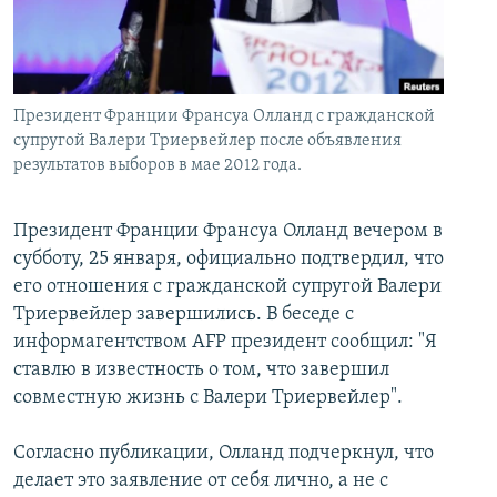
İNFOQRAFIKA
AZƏRBAYCAN ƏDƏBIYYATI KITABXANASI
MISSIYAMIZ
BIZI IZLƏ
KARIKATURA
İSLAM VƏ DEMOKRATIYA
PEŞƏ ETIKASI VƏ JURNALISTIKA STANDARTLARIMIZ
İZ - MƏDƏNIYYƏT PROQRAMI
MATERIALLARIMIZDAN ISTIFADƏ
Президент Франции Франсуа Олланд с гражданской
AZADLIQRADIOSU MOBIL TELEFONUNUZDA
супругой Валери Триервейлер после объявления
RFE/RL-in bütün saytları
результатов выборов в мае 2012 года.
BIZIMLƏ ƏLAQƏ
XƏBƏR BÜLLETENLƏRIMIZ
Президент Франции Франсуа Олланд вечером в
субботу, 25 января, официально подтвердил, что
его отношения с гражданской супругой Валери
Триервейлер завершились. В беседе с
информагентством AFP президент сообщил: "Я
ставлю в известность о том, что завершил
совместную жизнь с Валери Триервейлер".
Согласно публикации, Олланд подчеркнул, что
делает это заявление от себя лично, а не с