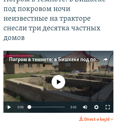
под покровом ночи
неизвестные на тракторе
снесли три десятка частных
домов
Погром в темноте: в Бишкеке под покровом ночи неизвестные на тракторе снесли три десятка частных домов
No media source currently available
0:00
3:43
Direct-ə keçid