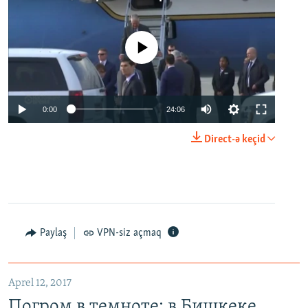
No media source currently available
0:00
24:06
Direct-ə keçid
Paylaş
VPN-siz açmaq
Aprel 12, 2017
Погром в темноте: в Бишкеке