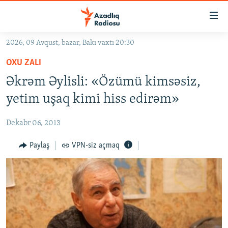
Keçid
linkləri
Əsas
2026, 09 Avqust, bazar, Bakı vaxtı 20:30
məzmuna
GÜNDƏM
OXU ZALI
qayıt
#İZAHLA
Əsas
Əkrəm Əylisli: «Özümü kimsəsiz,
KORRUPSIOMETR
naviqasiyaya
yetim uşaq kimi hiss edirəm»
qayıt
#ƏSLINDƏ
Axtarışa
Dekabr 06, 2013
FƏRQƏ BAX
keç
QANUNI DOĞRU
Paylaş
VPN-siz açmaq
ARAŞDIRMA
MULTIMEDIA
RADIO ARXIV
VIDEO
HAQQIMIZDA
FOTOQALEREYA
OXU ZALI