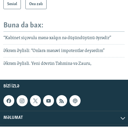
Sosial
Oxu zalı
Buna da bax:
“Kabinet siçovulu mənə xalqın nə düşündüyünü öyrədir”
Əkrəm Əylisli: “Onlara mənəvi impotentlər deyərdim”
Əkrəm Əylisli. Yeni dövrün Təhminə və Zauru,
BIZI IZLƏ
MƏLUMAT