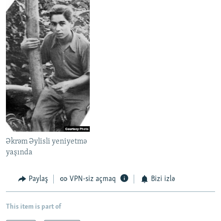
Əkrəm Əylisli yeniyetmə
yaşında
Paylaş
VPN-siz açmaq
Bizi izlə
This item is part of