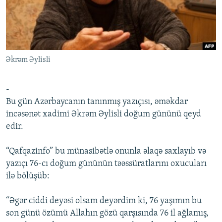
İNFOQRAFIKA
AZƏRBAYCAN ƏDƏBIYYATI KITABXANASI
MISSIYAMIZ
BIZI IZLƏ
KARIKATURA
İSLAM VƏ DEMOKRATIYA
PEŞƏ ETIKASI VƏ JURNALISTIKA STANDARTLARIMIZ
İZ - MƏDƏNIYYƏT PROQRAMI
MATERIALLARIMIZDAN ISTIFADƏ
Əkrəm Əylisli
AZADLIQRADIOSU MOBIL TELEFONUNUZDA
RFE/RL-in bütün saytları
BIZIMLƏ ƏLAQƏ
-
XƏBƏR BÜLLETENLƏRIMIZ
Bu gün Azərbaycanın tanınmış yazıçısı, əməkdar
incəsənət xadimi Əkrəm Əylisli doğum gününü qeyd
edir.
“Qafqazinfo” bu münasibətlə onunla əlaqə saxlayıb və
yazıçı 76-cı doğum gününün təəssüratlarını oxucuları
ilə bölüşüb:
“Əgər ciddi deyəsi olsam deyərdim ki, 76 yaşımın bu
son günü özümü Allahın gözü qarşısında 76 il ağlamış,