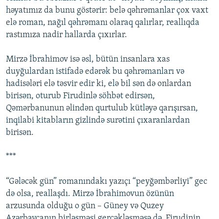
həyatımız da bunu göstərir: belə qəhrəmanlar çox vaxt
elə roman, nağıl qəhrəmanı olaraq qalırlar, reallıqda
rastımıza nadir hallarda çıxırlar.
Mirzə İbrahimov isə əsl, bütün insanlara xas
duyğulardan istifadə edərək bu qəhrəmanları və
hadisələri elə təsvir edir ki, elə bil sən də onlardan
birisən, oturub Firudinlə söhbət edirsən,
Qəmərbanunun əlindən qurtulub kütləyə qarışırsan,
inqilabi kitabların gizlində surətini çıxaranlardan
birisən.
***
“Gələcək gün” romanındakı yazıçı “peyğəmbərliyi” gec
də olsa, reallaşdı. Mirzə İbrahimovun özünün
arzusunda olduğu o gün – Güney və Quzey
Azərbaycanın birləşməsi gerçəkləşməsə də, Firudinin,