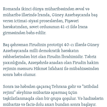
Romanda ikinci dünya müharibəsindən əvvəl və
müharibə illərində İranda, Güney Azərbaycanda baş
verən ictimai-siyasi proseslərdən, Pişəvəri
hərəkatından, sovet ordusunun 41-ci ildə İrana
girməsindən bəhs edilir.
Baş qəhrəman Firudinin prototipi 40-cı illərdə Güney
Azərbaycanda milli demokratik hərəkatın
rəhbərlərindən biri olan Firudin İbrahimidir. Təbriz
yaxınlığında, Azərşəhrdə anadan olan Firudin hakim
rejimin məmuru Hikmət İsfahani ilə mübahisəsindən
sonra həbs olunur.
Sonra isə həbsdən qaçaraq Tehrana gəlir və “istibdad
rejimi” əleyhinə mübarizə aparmaq üçün
təşkilatlanmaqda olan bir qrupa qoşulur. Və hadisələrin
mübarizə və faciə dolu axarı bundan sonra başlayır.