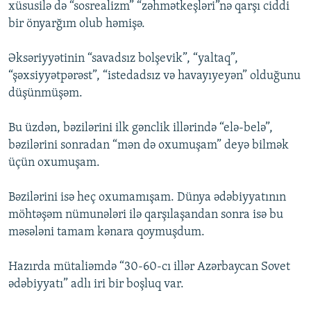
xüsusilə də “sosrealizm” “zəhmətkeşləri”nə qarşı ciddi
bir önyarğım olub həmişə.
Əksəriyyətinin “savadsız bolşevik”, “yaltaq”,
“şəxsiyyətpərəst”, “istedadsız və havayıyeyən” olduğunu
düşünmüşəm.
Bu üzdən, bəzilərini ilk gənclik illərində “elə-belə”,
bəzilərini sonradan “mən də oxumuşam” deyə bilmək
üçün oxumuşam.
Bəzilərini isə heç oxumamışam. Dünya ədəbiyyatının
möhtəşəm nümunələri ilə qarşılaşandan sonra isə bu
məsələni tamam kənara qoymuşdum.
Hazırda mütaliəmdə “30-60-cı illər Azərbaycan Sovet
ədəbiyyatı” adlı iri bir boşluq var.