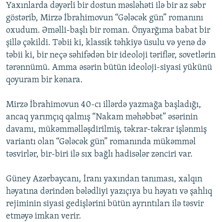
Yaxınlarda dəyərli bir dostun məsləhəti ilə bir az səbr
göstərib, Mirzə İbrahimovun “Gələcək gün” romanını
oxudum. Əməlli-başlı bir roman. Önyarğıma babat bir
şillə çəkildi. Təbii ki, klassik təhkiyə üsulu və yenə də
təbii ki, bir neçə səhifədən bir ideoloji təriflər, sovetlərin
tərənnümü. Amma əsərin bütün ideoloji-siyasi yükünü
qoyuram bir kənara.
Mirzə İbrahimovun 40-cı illərdə yazmağa başladığı,
ancaq yarımçıq qalmış “Nakam məhəbbət” əsərinin
davamı, mükəmməlləşdirilmiş, təkrar-təkrar işlənmiş
variantı olan “Gələcək gün” rоmаnında mükəmməl
təsvirlər, bir-biri ilə sıx bağlı hadisələr zənciri var.
Güney Azərbaycanı, İranı yaxından tanıması, xalqın
həyatına dərindən bələdliyi yazıçıya bu həyatı və şahlıq
rejiminin siyasi gedişlərini bütün ayrıntıları ilə təsvir
etməyə imkan verir.