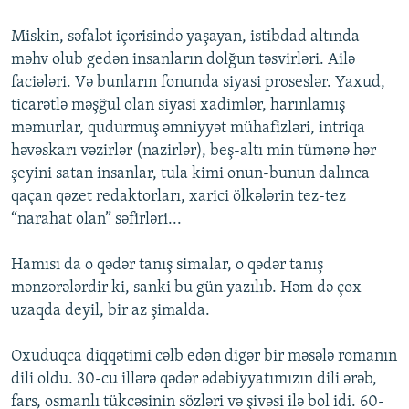
Miskin, səfalət içərisində yaşayan, istibdad altında
məhv olub gedən insanların dolğun təsvirləri. Ailə
faciələri. Və bunların fonunda siyasi proseslər. Yaxud,
ticarətlə məşğul olan siyasi xadimlər, harınlamış
məmurlar, qudurmuş əmniyyət mühafizləri, intriqa
həvəskarı vəzirlər (nazirlər), beş-altı min tümənə hər
şeyini satan insanlar, tula kimi onun-bunun dalınca
qaçan qəzet redaktorları, xarici ölkələrin tez-tez
“narahat olan” səfirləri...
Hamısı da o qədər tanış simalar, o qədər tanış
mənzərələrdir ki, sanki bu gün yazılıb. Həm də çox
uzaqda deyil, bir az şimalda.
Oxuduqca diqqətimi cəlb edən digər bir məsələ romanın
dili oldu. 30-cu illərə qədər ədəbiyyatımızın dili ərəb,
fars, osmanlı tükcəsinin sözləri və şivəsi ilə bol idi. 60-