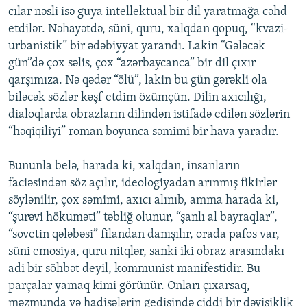
cılar nəsli isə guya intellektual bir dil yaratmağa cəhd
etdilər. Nəhayətdə, süni, quru, xalqdan qopuq, “kvazi-
urbanistik” bir ədəbiyyat yarandı. Lakin “Gələcək
gün”də çox səlis, çox “azərbaycanca” bir dil çıxır
qarşımıza. Nə qədər “ölü”, lakin bu gün gərəkli ola
biləcək sözlər kəşf etdim özümçün. Dilin axıcılığı,
dialoqlarda obrazların dilindən istifadə edilən sözlərin
“həqiqiliyi” roman boyunca səmimi bir hava yaradır.
Bununla belə, harada ki, xalqdan, insanların
faciəsindən söz açılır, ideologiyadan arınmış fikirlər
söylənilir, çox səmimi, axıcı alınıb, amma harada ki,
“şurəvi hökuməti” təbliğ olunur, “şanlı al bayraqlar”,
“sovetin qələbəsi” filandan danışılır, orada pafos var,
süni emosiya, quru nitqlər, sanki iki obraz arasındakı
adi bir söhbət deyil, kommunist manifestidir. Bu
parçalar yamaq kimi görünür. Onları çıxarsaq,
məzmunda və hadisələrin gedişində ciddi bir dəyişiklik