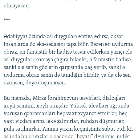
olmayacaq.
***
Ədəbiyyat özündə əsl duyğuları ehtiva edirsə, əksər
insanlarda öz əks-sədasını tapa bilir. Bəzən ən uydurma
obraz, ən fantastik bir hadisə təsvir edilərkən yazıçı elə
əsl duyğuları köməyə çağıra bilər ki, o fantastik hadisə
sanki elə sənin gözlərin qarşısında baş verib, sanki o
uydurma obraz sənin də tanıdığın biridir, ya da elə sən
özünsən, deyə düşünərsən.
Bu mənada, Mirzə İbrahimovun təsvirləri, dialoqları
xeyli səmimi, xeyli tanışdır. Yüksək idealları uğrunda
vuruşan qəhrəmanları heç vaxt xəyanət etmirlər, heç
vaxt vicdanlarına ləkə salmırlar, ruhdan düşmürlər,
pula satılmırlar. Amma yaxın keçmişimiz sübut etdi ki,
əslində bu obrazlar o qədər də “həyati” deyilmiş, indiki