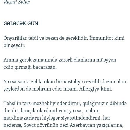
Rəşad Səfər
GƏLƏCƏK GÜN
Önyarğılar təbii və bəzən də gərəklidir. İmmunitet kimi
bir şeydir.
Amma gərək zamanında zərərli olanlarını müəyyən
edib qırmağı bacarasan.
Yoxsa sonra zəhlətökən bir xəstəliyə çevrilib, lazım olan
şeylərdən də məhrum edər insanı. Allergiya kimi.
Təhsilin tərs-məzhəbliyindəndirmi, qulağımızın dibində
dır-dır danışılanlardandırmı, yoxsa, məlum
mərdimazarların hiyləgər siyasətindəndirmi, hər
nədənsə, Sovet dövrünün bəzi Azərbaycan yazıçılarına,