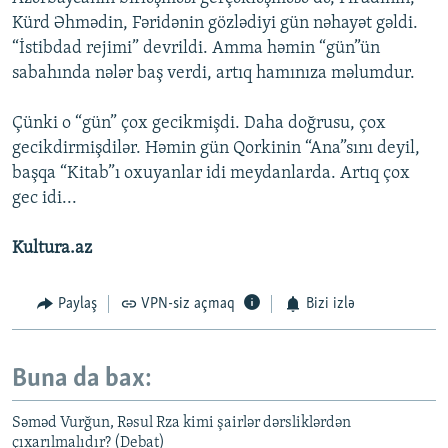
Kürd Əhmədin, Fəridənin gözlədiyi gün nəhayət gəldi.
“İstibdad rejimi” devrildi. Amma həmin “gün”ün
sabahında nələr baş verdi, artıq hamınıza məlumdur.
Çünki o “gün” çox gecikmişdi. Daha doğrusu, çox
gecikdirmişdilər. Həmin gün Qorkinin “Ana”sını deyil,
başqa “Kitab”ı oxuyanlar idi meydanlarda. Artıq çox
gec idi...
Kultura.az
Paylaş
VPN-siz açmaq
Bizi izlə
Buna da bax:
Səməd Vurğun, Rəsul Rza kimi şairlər dərsliklərdən
çıxarılmalıdır? (Debat)