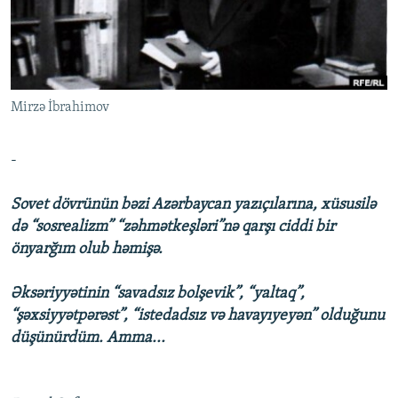
İNFOQRAFIKA
AZƏRBAYCAN ƏDƏBIYYATI KITABXANASI
MISSIYAMIZ
BIZI IZLƏ
KARIKATURA
İSLAM VƏ DEMOKRATIYA
PEŞƏ ETIKASI VƏ JURNALISTIKA STANDARTLARIMIZ
İZ - MƏDƏNIYYƏT PROQRAMI
MATERIALLARIMIZDAN ISTIFADƏ
Mirzə İbrahimov
AZADLIQRADIOSU MOBIL TELEFONUNUZDA
RFE/RL-in bütün saytları
BIZIMLƏ ƏLAQƏ
-
XƏBƏR BÜLLETENLƏRIMIZ
Sovet dövrünün bəzi Azərbaycan yazıçılarına, xüsusilə
də “sosrealizm” “zəhmətkeşləri”nə qarşı ciddi bir
önyarğım olub həmişə.
Əksəriyyətinin “savadsız bolşevik”, “yaltaq”,
“şəxsiyyətpərəst”, “istedadsız və havayıyeyən” olduğunu
düşünürdüm. Amma...