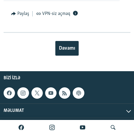
Paylaş
VPN-siz açmaq
Davamı
BIZI IZLƏ
MƏLUMAT
AzadlıqRadiosu © 2026 Inc. | Bütün hüquqlar qorunur