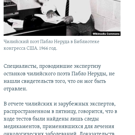
İNFOQRAFIKA
AZƏRBAYCAN ƏDƏBIYYATI KITABXANASI
MISSIYAMIZ
BIZI IZLƏ
KARIKATURA
İSLAM VƏ DEMOKRATIYA
PEŞƏ ETIKASI VƏ JURNALISTIKA STANDARTLARIMIZ
İZ - MƏDƏNIYYƏT PROQRAMI
MATERIALLARIMIZDAN ISTIFADƏ
AZADLIQRADIOSU MOBIL TELEFONUNUZDA
RFE/RL-in bütün saytları
Чилийский поэт Пабло Неруда в Библиотеке
конгресса США. 1966 год.
BIZIMLƏ ƏLAQƏ
XƏBƏR BÜLLETENLƏRIMIZ
Специалисты, проводившие экспертизу
останков чилийского поэта Пабло Неруды, не
нашли свидетельств того, что он мог быть
отравлен.
В отчете чилийских и зарубежных экспертов,
распространенном в пятницу, говорится, что в
ходе тестов были найдены лишь следы
медикаментов, применявшихся для лечения
онкологических заболеваний. Доказательств,