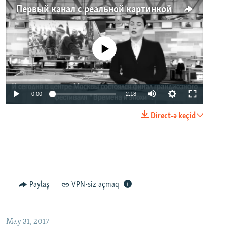
Первый канал с реальной картинкой
No media source currently available
0:00
2:18
Direct-ə keçid
Paylaş
VPN-siz açmaq
May 31, 2017