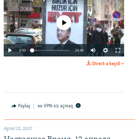
No media source currently available
0:00
24:40
Direct-ə keçid
Paylaş
VPN-siz açmaq
Aprel 12, 2017