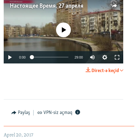
Настоящее Время. 27 апреля
No media source currently available
0:00
29:00
Direct-ə keçid
Paylaş
VPN-siz açmaq
Aprel 20, 2017