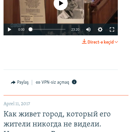
No media source currently available
0:00
23:20
Direct-ə keçid
Paylaş
VPN-siz açmaq
Aprel 11, 2017
Как живет город, который его
жители никогда не видели.