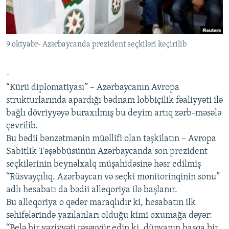
İNFOQRAFIKA
AZƏRBAYCAN ƏDƏBIYYATI KITABXANASI
MISSIYAMIZ
BIZI IZLƏ
KARIKATURA
İSLAM VƏ DEMOKRATIYA
PEŞƏ ETIKASI VƏ JURNALISTIKA STANDARTLARIMIZ
9 oktyabr- Azərbaycanda prezident seçkiləri keçirilib
İZ - MƏDƏNIYYƏT PROQRAMI
MATERIALLARIMIZDAN ISTIFADƏ
AZADLIQRADIOSU MOBIL TELEFONUNUZDA
RFE/RL-in bütün saytları
-
BIZIMLƏ ƏLAQƏ
“Kürü diplomatiyası” – Azərbaycanın Avropa
strukturlarında apardığı bədnam lobbiçilik fəaliyyəti ilə
XƏBƏR BÜLLETENLƏRIMIZ
bağlı dövriyyəyə buraxılmış bu deyim artıq zərb-məsələ
çevrilib.
Bu bədii bənzətmənin müəllifi olan təşkilatın – Avropa
Sabitlik Təşəbbüsünün Azərbaycanda son prezident
seçkilərinin beynəlxalq müşahidəsinə həsr edilmiş
“Rüsvayçılıq. Azərbaycan və seçki monitorinqinin sonu”
adlı hesabatı da bədii alleqoriya ilə başlanır.
Bu alleqoriya o qədər maraqlıdır ki, hesabatın ilk
səhifələrində yazılanları olduğu kimi oxumağa dəyər:
“Belə bir vəziyyəti təsəvvür edin ki, dünyanın başqa bir