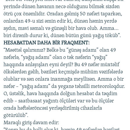
yerində dünən havanın necə olduğunu bilmək sizdən
ötrü çox önəmlidir. Oradan gəlmiş 50 nəfəri taparkən,
onlardan 49-u sizi əmin edir ki, dünən həmin yerdə
aydın, mavi səmalı və günəşli bir hava olub. Amma...
biri dirənib durur ki, dünən bütün günü yağış töküb”.
HESABATDAN DAHA BİR FRAQMENT:
“Məəttəl qalırsınız? Bəlkə bu “günəş adamı” olan 49
nəfərlə, “yağış adamı” olan o tək nəfərin “yağış”
haqqında anlayışları eyni deyil? Bu 49 nəfər müxtəlif
ölkələrdən gəlib, bəziləri keçmişdə mühüm vəzifələrdə
olublar və sən onlara inanmağa meyllisən. Amma o bir
nəfər – “yağış adamı” da yeganə təhsilli meteoroloqdur.
O, üstəlik, hava haqqında dolğun hesabat da təqdim
edib – saatbasaat yağıntı ölçüləri var və bu ölçülər
orada həftələröncəsi yerləşdirilmiş cihazlarla
götürülüb”.
Maraqlı giriş davam edir: