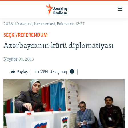
Keçid
linkləri
Əsas
2026, 10 Avqust, bazar ertəsi, Bakı vaxtı 13:27
məzmuna
GÜNDƏM
SEÇKI/REFERENDUM
qayıt
#İZAHLA
Əsas
Azərbaycanın kürü diplomatiyası
KORRUPSIOMETR
naviqasiyaya
qayıt
Noyabr 07, 2013
#ƏSLINDƏ
Axtarışa
FƏRQƏ BAX
Paylaş
VPN-siz açmaq
keç
QANUNI DOĞRU
ARAŞDIRMA
MULTIMEDIA
RADIO ARXIV
VIDEO
HAQQIMIZDA
FOTOQALEREYA
OXU ZALI