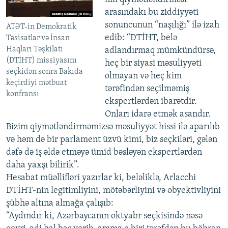
arasındakı bu ziddiyyəti
sonuncunun “naşılığı” ilə izah
ATƏT-in Demokratik
edib: “DTİHT, belə
Təsisatlar və İnsan
Haqları Təşkilatı
adlandırmaq mümkündürsə,
(DTİHT) missiyasını
heç bir siyasi məsuliyyəti
seçkidən sonra Bakıda
olmayan və heç kim
keçirdiyi mətbuat
tərəfindən seçilməmiş
konfransı
ekspertlərdən ibarətdir.
Onları idarə etmək asandır.
Bizim qiymətləndirməmizsə məsuliyyət hissi ilə aparılıb
və həm də bir parlament üzvü kimi, biz seçkiləri, gələn
dəfə də iş əldə etməyə ümid bəsləyən ekspertlərdən
daha yaxşı bilirik”.
Hesabat müəllifləri yazırlar ki, beləliklə, Arlacchi
DTİHT-nin legitimliyini, mötəbərliyini və obyektivliyini
şübhə altına almağa çalışıb:
“Aydındır ki, Azərbaycanın oktyabr seçkisində nəsə