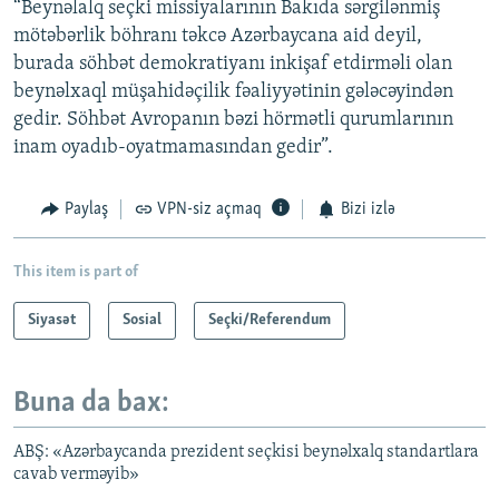
“Beynəlalq seçki missiyalarının Bakıda sərgilənmiş
mötəbərlik böhranı təkcə Azərbaycana aid deyil,
burada söhbət demokratiyanı inkişaf etdirməli olan
beynəlxaql müşahidəçilik fəaliyyətinin gələcəyindən
gedir. Söhbət Avropanın bəzi hörmətli qurumlarının
inam oyadıb-oyatmamasından gedir”.
Paylaş
VPN-siz açmaq
Bizi izlə
This item is part of
Siyasət
Sosial
Seçki/Referendum
Buna da bax:
ABŞ: «Azərbaycanda prezident seçkisi beynəlxalq standartlara
cavab verməyib»