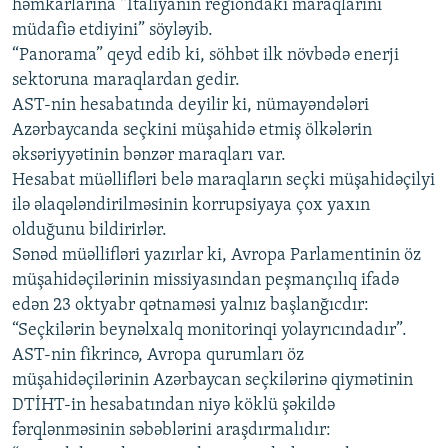
həmkarlarına “İtaliyanın regiondakı maraqlarını
müdafiə etdiyini” söyləyib.
“Panorama” qeyd edib ki, söhbət ilk növbədə enerji
sektoruna maraqlardan gedir.
AST-nin hesabatında deyilir ki, nümayəndələri
Azərbaycanda seçkini müşahidə etmiş ölkələrin
əksəriyyətinin bənzər maraqları var.
Hesabat müəllifləri belə maraqların seçki müşahidəçilyi
ilə əlaqələndirilməsinin korrupsiyaya çox yaxın
olduğunu bildirirlər.
Sənəd müəllifləri yazırlar ki, Avropa Parlamentinin öz
müşahidəçilərinin missiyasından peşmançılıq ifadə
edən 23 oktyabr qətnaməsi yalnız başlanğıcdır:
“Seçkilərin beynəlxalq monitorinqi yolayrıcındadır”.
AST-nin fikrincə, Avropa qurumları öz
müşahidəçilərinin Azərbaycan seçkilərinə qiymətinin
DTİHT-in hesabatından niyə köklü şəkildə
fərqlənməsinin səbəblərini araşdırmalıdır: