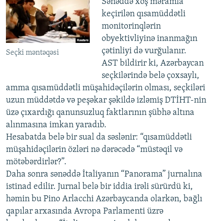
Sənəddə xoş məramla
keçirilən qısamüddətli
monitorinqlərin
obyektivliyinə inanmağın
çətinliyi də vurğulanır.
Seçki məntəqəsi
AST bildirir ki, Azərbaycan
seçkilərində belə çoxsaylı,
amma qısamüddətli müşahidəçilərin olması, seçkiləri
uzun müddətdə və peşəkar şəkildə izləmiş DTİHT-nin
üzə çıxardığı qanunsuzluq faktlarının şübhə altına
alınmasına imkan yaradıb.
Hesabatda belə bir sual da səslənir: “qısamüddətli
müşahidəçilərin özləri nə dərəcədə “müstəqil və
mötəbərdirlər?”.
Daha sonra sənəddə İtaliyanın “Panorama” jurnalına
istinad edilir. Jurnal belə bir iddia irəli sürürdü ki,
həmin bu Pino Arlacchi Azərbaycanda olarkən, bağlı
qapılar arxasında Avropa Parlamenti üzrə