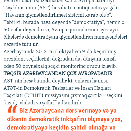
Belə bir bədii bənzətmədən sonra Avropa Sabitliyi
Təşəbbüsünün (AST) hesabatı məntiqi nəticəyə gəlir:
“Havanın qiymətləndirilməsi sistemi xarab olub”.
Təbii ki, burada hava deyəndə “demokratiya”, həmin o
50 nəfər deyəndə isə, Avropa qurumlarının ayrı-ayrı
ölkələrdə demokratiyanı qiymətləndirən nümayəndələri
nəzərdə tutulur.
Azərbaycanda 2013-cü il oktyabrın 9-da keçirilmiş
prezident seçkilərini, doğrudan da, dünyanı təmsil
edən 50 beynəlxalq seçki monitorinq qrupu izləyib.
TƏQSİR AZƏRBAYCANDAN ÇOX AVROPADADIR
AST-nin hesabatında deyilir ki, onların hamısı, –
ATƏT-in Demokratik Təsisatlar və İnsan Haqları
Təşkilatı (DTİHT) missiyasını çıxmaq şərtilə – seçkini
“azad, ədalətli və şəffaf” adlandırıb.
Biz Azərbaycana dərs verməyə və ya
ölkənin demokratik inkişafını ölçməyə yox,
demokratiyaya keçidin şahidi olmağa və