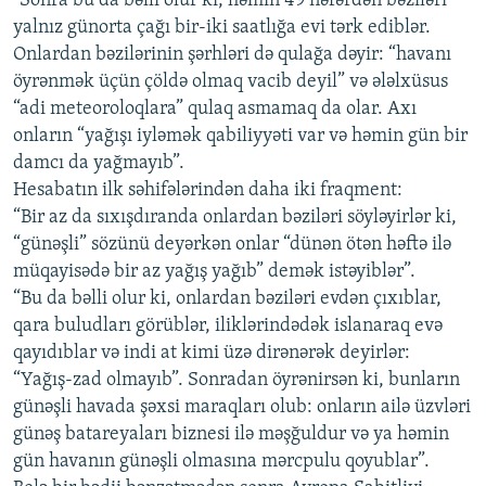
“Sonra bu da bəlli olur ki, həmin 49 nəfərdən bəziləri
yalnız günorta çağı bir-iki saatlığa evi tərk ediblər.
Onlardan bəzilərinin şərhləri də qulağa dəyir: “havanı
öyrənmək üçün çöldə olmaq vacib deyil” və ələlxüsus
“adi meteoroloqlara” qulaq asmamaq da olar. Axı
onların “yağışı iyləmək qabiliyyəti var və həmin gün bir
damcı da yağmayıb”.
Hesabatın ilk səhifələrindən daha iki fraqment:
“Bir az da sıxışdıranda onlardan bəziləri söyləyirlər ki,
“günəşli” sözünü deyərkən onlar “dünən ötən həftə ilə
müqayisədə bir az yağış yağıb” demək istəyiblər”.
“Bu da bəlli olur ki, onlardan bəziləri evdən çıxıblar,
qara buludları görüblər, iliklərindədək islanaraq evə
qayıdıblar və indi at kimi üzə dirənərək deyirlər:
“Yağış-zad olmayıb”. Sonradan öyrənirsən ki, bunların
günəşli havada şəxsi maraqları olub: onların ailə üzvləri
günəş batareyaları biznesi ilə məşğuldur və ya həmin
gün havanın günəşli olmasına mərcpulu qoyublar”.