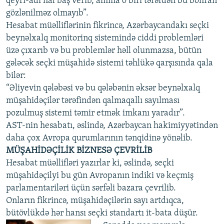
qeyri-adi hal baş verib, amma o biri tərəfdən bu böhran
gözlənilməz olmayıb”.
Hesabat müəlliflərinin fikrincə, Azərbaycandakı seçki
beynəlxalq monitorinq sistemində ciddi problemləri
üzə çıxarıb və bu problemlər həll olunmazsa, bütün
gələcək seçki müşahidə sistemi təhlükə qarşısında qala
bilər:
“Əliyevin qələbəsi və bu qələbənin əksər beynəlxalq
müşahidəçilər tərəfindən qalmaqallı sayılması
pozulmuş sistemi təmir etmək imkanı yaradır”.
AST-nin hesabatı, əslində, Azərbaycan hakimiyyətindən
daha çox Avropa qurumlarının tənqidinə yönəlib.
MÜŞAHİDƏÇİLİK BİZNESƏ ÇEVRİLİB
Hesabat müəllifləri yazırlar ki, əslində, seçki
müşahidəçilyi bu gün Avropanın indiki və keçmiş
parlamentariləri üçün sərfəli bazara çevrilib.
Onların fikrincə, müşahidəçilərin sayı artdıqca,
bütövlükdə hər hansı seçki standartı it-bata düşür.