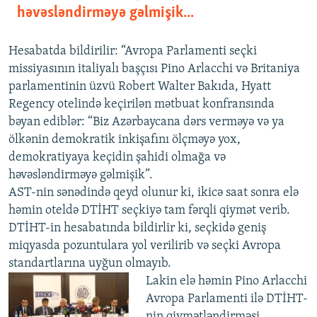
həvəsləndirməyə gəlmişik...
Hesabatda bildirilir: “Avropa Parlamenti seçki
missiyasının italiyalı başçısı Pino Arlacchi və Britaniya
parlamentinin üzvü Robert Walter Bakıda, Hyatt
Regency otelində keçirilən mətbuat konfransında
bəyan ediblər: “Biz Azərbaycana dərs verməyə və ya
ölkənin demokratik inkişafını ölçməyə yox,
demokratiyaya keçidin şahidi olmağa və
həvəsləndirməyə gəlmişik”.
AST-nin sənədində qeyd olunur ki, ikicə saat sonra elə
həmin oteldə DTİHT seçkiyə tam fərqli qiymət verib.
DTİHT-in hesabatında bildirlir ki, seçkidə geniş
miqyasda pozuntulara yol verilirib və seçki Avropa
standartlarına uyğun olmayıb.
Lakin elə həmin Pino Arlacchi
Avropa Parlamenti ilə DTİHT-
nin qiymətləndirməsi