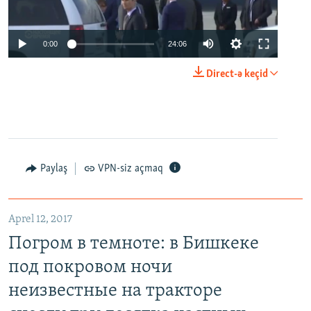
0:00
24:06
Direct-ə keçid
Paylaş
VPN-siz açmaq
Aprel 12, 2017
Погром в темноте: в Бишкеке
под покровом ночи
неизвестные на тракторе