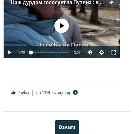
"Наш дурдом голосует за Путина": в Казани прошел арт-пикет "Открытой России"
No media source currently available
0:00
2:32
Paylaş
VPN-siz açmaq
Davamı