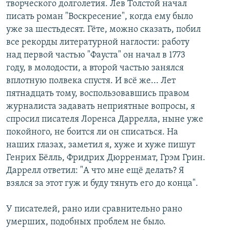
творческого долголетия. Лев Толстой начал
писать роман "Воскресение", когда ему было
уже за шестьдесят. Гёте, можно сказать, побил
все рекорды литературной наглости: работу
над первой частью "Фауста" он начал в 1773
году, в молодости, а второй частью занялся
вплотную полвека спустя. И всё же... Лет
пятнадцать тому, воспользовавшись правом
журналиста задавать неприятные вопросы, я
спросил писателя Лоренса Даррелла, ныне уже
покойного, не боится ли он списаться. На
наших глазах, заметил я, хуже и хуже пишут
Генрих Бёлль, Фридрих Дюрренмат, Грэм Грин.
Даррелл ответил: "А что мне ещё делать? Я
взялся за этот гуж и буду тянуть его до конца".
У писателей, рано или сравнительно рано
умерших, подобных проблем не было.