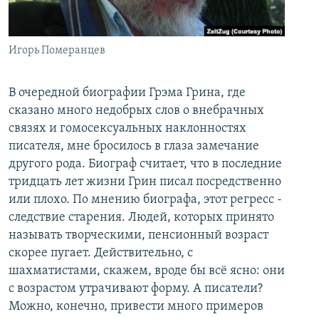
İNFOQRAFIKA
AZƏRBAYCAN ƏDƏBIYYATI KITABXANASI
MISSIYAMIZ
BIZI IZLƏ
KARIKATURA
İSLAM VƏ DEMOKRATIYA
PEŞƏ ETIKASI VƏ JURNALISTIKA STANDARTLARIMIZ
Игорь Померанцев
İZ - MƏDƏNIYYƏT PROQRAMI
MATERIALLARIMIZDAN ISTIFADƏ
AZADLIQRADIOSU MOBIL TELEFONUNUZDA
RFE/RL-in bütün saytları
В очередной биографии Грэма Грина, где
сказано много недобрых слов о внебрачных
BIZIMLƏ ƏLAQƏ
связях и гомосексуальных наклонностях
XƏBƏR BÜLLETENLƏRIMIZ
писателя, мне бросилось в глаза замечание
другого рода. Биограф считает, что в последние
тридцать лет жизни Грин писал посредственно
или плохо. По мнению биографа, этот регресс -
следствие старения. Людей, которых принято
называть творческими, пенсионный возраст
скорее пугает. Действительно, с
шахматистами, скажем, вроде бы всё ясно: они
с возрастом утрачивают форму. А писатели?
Можно, конечно, привести много примеров