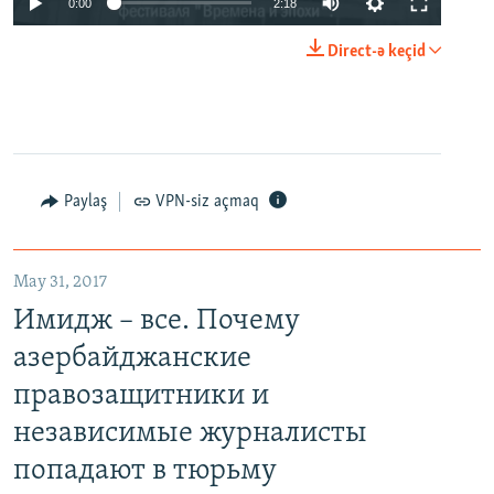
0:00
2:18
Direct-ə keçid
Paylaş
VPN-siz açmaq
May 31, 2017
Имидж – все. Почему
азербайджанские
правозащитники и
независимые журналисты
попадают в тюрьму