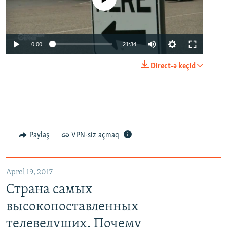
0:00
21:34
Direct-ə keçid
Paylaş
VPN-siz açmaq
Aprel 19, 2017
Страна самых
высокопоставленных
телеведущих. Почему