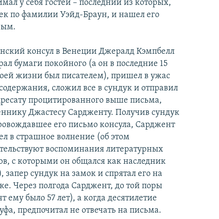
мал у себя гостей – последний из которых,
ек по фамилии Уэйд-Браун, и нашел его
вым.
нский консул в Венеции Джералд Кэмпбелл
рал бумаги покойного (а он в последние 15
воей жизни был писателем), пришел в ужас
 содержания, сложил все в сундук и отправил
дресату процитированного выше письма,
ннику Джастесу Сардженту. Получив сундук
ровождавшее его письмо консула, Сарджент
л в страшное волнение (об этом
тельствуют воспоминания литературных
ов, с которыми он общался как наследник
), запер сундук на замок и спрятал его на
ке. Через полгода Сарджент, до той поры
 ему было 57 лет), а когда десятилетие
уфа, предпочитал не отвечать на письма.