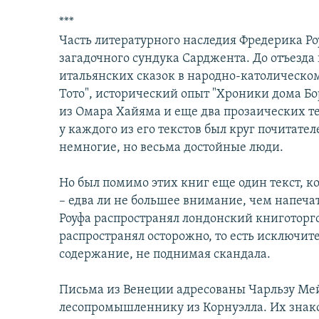
***
Часть литературного наследия Фредерика Ро
загадочного сундука Сарджента. До отъезда
итальянских сказок в народно-католическом
Тото", исторический опыт "Хроники дома Б
из Омара Хайяма и еще два прозаических те
у каждого из его текстов был круг почитате
немногие, но весьма достойные люди.
Но был помимо этих книг еще один текст, к
– едва ли не большее внимание, чем напеч
Роуфа распространял лондонский книготорг
распространял осторожно, то есть исключите
содержание, не поднимая скандала.
Письма из Венеции адресованы Чарльзу Мей
лесопромышленнику из Корнуэлла. Их знако