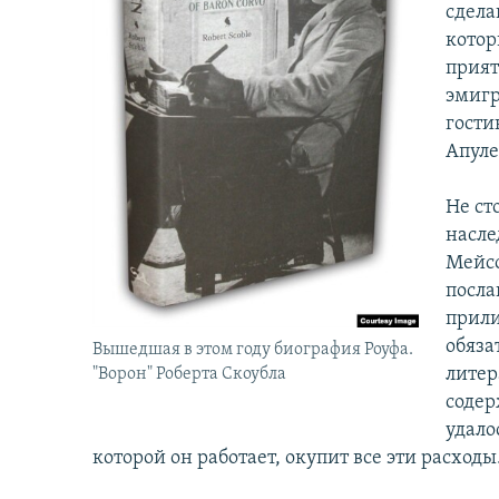
сдела
котор
прият
эмигр
гости
Апуле
Не ст
насле
Мейсо
посла
прили
обяза
Вышедшая в этом году биография Роуфа.
литер
"Ворон" Роберта Скоубла
содер
удало
которой он работает, окупит все эти расходы