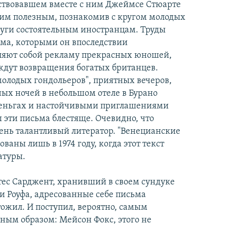
шествовавшем вместе с ним Джеймсе Стюарте
я им полезным, познакомив с кругом молодых
уги состоятельным иностранцам. Труды
ьма, которыми он впоследствии
вляют собой рекламу прекрасных юношей,
 ждут возвращения богатых британцев.
олодых гондольеров", приятных вечеров,
ных ночей в небольшом отеле в Бурано
деньгах и настойчивыми приглашениями
 эти письма блестяще. Очевидно, что
чень талантливый литератор. "Венецианские
аны лишь в 1974 году, когда этот текст
атуры.
ес Сарджент, хранивший в своем сундуке
и Роуфа, адресованные себе письма
ожил. И поступил, вероятно, самым
ным образом: Мейсон Фокс, этого не