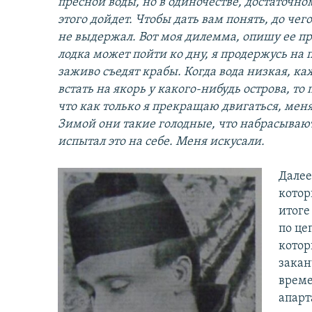
пресной воды, но в одиночестве, достаточном
этого дойдет. Чтобы дать вам понять, до чего
не выдержал. Вот моя дилемма, опишу ее пря
лодка может пойти ко дну, я продержусь на п
заживо съедят крабы. Когда вода низкая, к
встать на якорь у какого-нибудь острова, то
что как только я прекращаю двигаться, мен
Зимой они такие голодные, что набрасывают
испытал это на себе. Меня искусали.
Далее
котор
итоге
по це
котор
закан
време
апарт