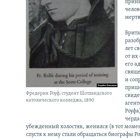
прини
челов
мерт
Брита
разоб
лет с
от их
его а
свяще
и соп
прише
Фредерик Роуф, студент Шотландского
свиде
католического колледжа, 1890
агент
Роуфа
черда
убежденный холостяк, женился (в тот момент
спустя к нему стали обращаться биографы Ро