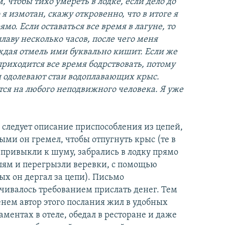
, чтобы тихо умереть в лодке, если дело до
 я измотан, скажу откровенно, что в итоге я
мо. Если оставаться все время в лагуне, то
лаву несколько часов, после чего меня
аждая отмель ими буквально кишит. Если же
 приходится все время бодрствовать, потому
я одолевают стаи водоплавающих крыс.
ся на любого неподвижного человека. Я уже
 следует описание приспособления из цепей,
ыми он гремел, чтобы отпугнуть крыс (те в
 привыкли к шуму, забрались в лодку прямо
пям и перегрызли веревки, с помощью
ых он дергал за цепи). Письмо
чивалось требованием прислать денег. Тем
нем автор этого послания жил в удобных
аментах в отеле, обедал в ресторане и даже