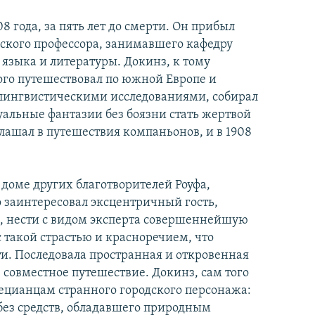
8 года, за пять лет до смерти. Он прибыл
дского профессора, занимавшего кафедру
языка и литературы. Докинз, к тому
ого путешествовал по южной Европе и
 лингвистическими исследованиями, собирал
уальные фантазии без боязни стать жертвой
лашал в путешествия компаньонов, и в 1908
 доме других благотворителей Роуфа,
 заинтересовал эксцентричный гость,
ы, нести с видом эксперта совершеннейшую
с такой страстью и красноречием, что
и. Последовала пространная и откровенная
совместное путешествие. Докинз, сам того
нецианцам странного городского персонажа:
без средств, обладавшего природным