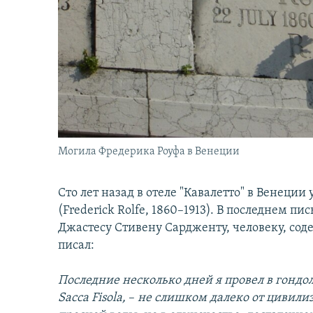
İNFOQRAFIKA
AZƏRBAYCAN ƏDƏBIYYATI KITABXANASI
MISSIYAMIZ
KARIKATURA
İSLAM VƏ DEMOKRATIYA
PEŞƏ ETIKASI VƏ JURNALISTIKA
STANDARTLARIMIZ
İZ - MƏDƏNIYYƏT PROQRAMI
MATERIALLARIMIZDAN ISTIFADƏ
AZADLIQRADIOSU MOBIL TELEFONUNUZDA
BIZIMLƏ ƏLAQƏ
XƏBƏR BÜLLETENLƏRIMIZ
Могила Фредерика Роуфа в Венеции
Сто лет назад в отеле "Кавалетто" в Венец
(Frederick Rolfe, 1860–1913). В последнем п
Джастесу Стивену Сардженту, человеку, сод
писал:
Последние несколько дней я провел в гондол
Sacca Fisola
,
–
не слишком далеко от цивили