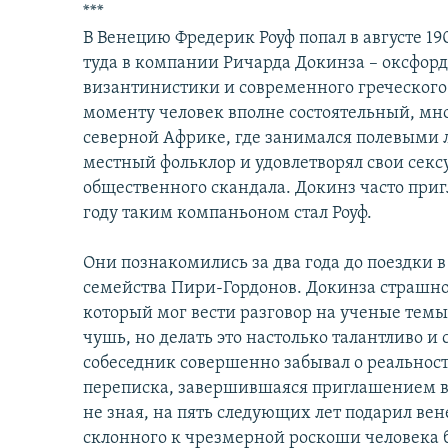
***
В Венецию Фредерик Роуф попал в августе 190
туда в компании Ричарда Докинза – оксфор
византинистики и современного греческого 
моменту человек вполне состоятельный, мн
северной Африке, где занимался полевыми
местный фольклор и удовлетворял свои секс
общественного скандала. Докинз часто приг
году таким компаньоном стал Роуф.
Они познакомились за два года до поездки в
семейства Пири-Гордонов. Докинза страшно
который мог вести разговор на ученые тем
чушь, но делать это настолько талантливо и 
собеседник совершенно забывал о реальност
переписка, завершившаяся приглашением в 
не зная, на пять следующих лет подарил ве
склонного к чрезмерной роскоши человека 