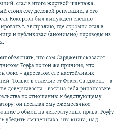
вший, стал в итоге жертвой шантажа,
ый стоил ему деловой репутации, а его
ель Кокертон был вынужден спешно
ировать в Австралию, где скромно жил в
нице и публиковал (анонимно) переводы из
я.
оит объяснять, что сам Сарджент оказался
дником Роуфа по той же причине, что
н Фокс – адресатом его настойчивых
ний. Только в отличие от Фокса Сарджент – в
ве доверчивости – взял на себя финансовые
тельства по отношению к бедствующему
атору: он посылал ему ежемесячное
жание в обмен на литературные права. Роуфу
сь убедить священника, что книга, над
.