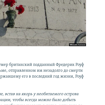
ии умер британский подданный Фредерик Роуф
исьме, отправленном им незадолго до смерти
ержавшему его в последний год жизни, Роуф
е, встав на якорь у необитаемого острова
зации, чтобы всегда можно было добыть