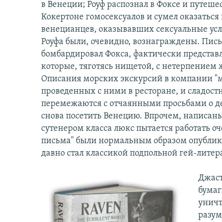
в Венеции; Роуф распознал в Фоксе и путе
Кокертоне гомосексуалов и сумел оказатьс
венецианцев, оказывавших сексуальные усл
Роуфа были, очевидно, вознаграждены. Пис
бомбардировал Фокса, фактически предста
которые, тяготясь нищетой, с нетерпением
Описания морских экскурсий в компании "м
проведенных с ними в ресторане, и сладост
перемежаются с отчаянными просьбами о 
снова посетить Венецию. Впрочем, написаны
сутенером класса люкс пытается работать о
письма" были нормальным образом опубликов
давно стал классикой подпольной гей-литер
Джаст
бумаг
уничт
разум