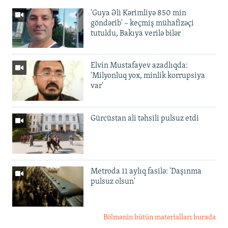
'Guya Əli Kərimliyə 850 min
göndərib' – keçmiş mühafizəçi
tutuldu, Bakıya verilə bilər
Elvin Mustafayev azadlıqda:
'Milyonluq yox, minlik korrupsiya
var'
Gürcüstan ali təhsili pulsuz etdi
Metroda 11 aylıq fasilə: 'Daşınma
pulsuz olsun'
Bölmənin bütün materialları burada