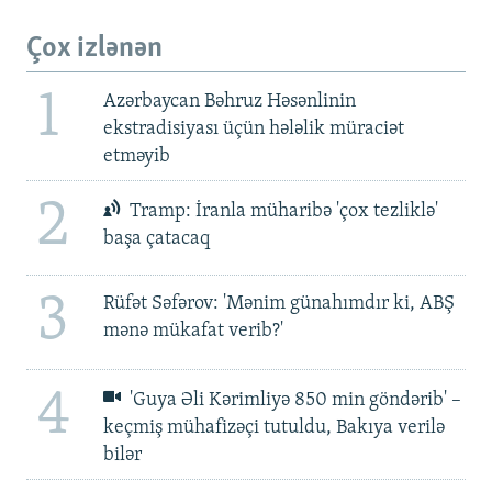
Çox izlənən
1
Azərbaycan Bəhruz Həsənlinin
ekstradisiyası üçün hələlik müraciət
etməyib
2
Tramp: İranla müharibə 'çox tezliklə'
başa çatacaq
3
Rüfət Səfərov: 'Mənim günahımdır ki, ABŞ
mənə mükafat verib?'
4
'Guya Əli Kərimliyə 850 min göndərib' –
keçmiş mühafizəçi tutuldu, Bakıya verilə
bilər