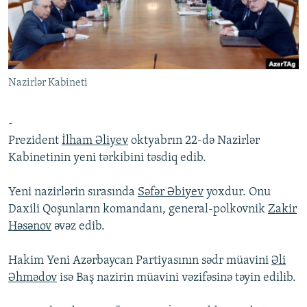
İNFOQRAFIKA
AZƏRBAYCAN ƏDƏBIYYATI KITABXANASI
MISSIYAMIZ
BIZI IZLƏ
KARIKATURA
İSLAM VƏ DEMOKRATIYA
PEŞƏ ETIKASI VƏ JURNALISTIKA STANDARTLARIMIZ
İZ - MƏDƏNIYYƏT PROQRAMI
MATERIALLARIMIZDAN ISTIFADƏ
Nazirlər Kabineti
AZADLIQRADIOSU MOBIL TELEFONUNUZDA
RFE/RL-in bütün saytları
BIZIMLƏ ƏLAQƏ
-
XƏBƏR BÜLLETENLƏRIMIZ
Prezident
İlham Əliyev
oktyabrın 22-də Nazirlər
Kabinetinin yeni tərkibini təsdiq edib.
Yeni nazirlərin sırasında
Səfər Əbiyev
yoxdur. Onu
Daxili Qoşunların komandanı, general-polkovnik
Zakir
Həsənov
əvəz edib.
Hakim Yeni Azərbaycan Partiyasının sədr müavini
Əli
Əhmədov
isə Baş nazirin müavini vəzifəsinə təyin edilib.