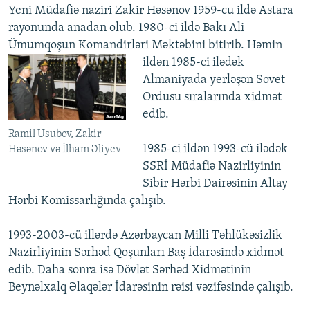
Yeni Müdafiə naziri
Zakir Həsənov
1959-cu ildə Astara
rayonunda anadan olub. 1980-ci ildə Bakı Ali
Ümumqoşun Komandirləri Məktəbini bitirib.
Həmin
ildən 1985-ci ilədək
Almaniyada yerləşən Sovet
Ordusu sıralarında xidmət
edib.
Ramil Usubov, Zakir
1985-ci ildən 1993-cü ilədək
Həsənov və İlham Əliyev
SSRİ Müdafiə Nazirliyinin
Sibir Hərbi Dairəsinin Altay
Hərbi Komissarlığında çalışıb.
1993-2003-cü illərdə Azərbaycan Milli Təhlükəsizlik
Nazirliyinin Sərhəd Qoşunları Baş İdarəsində xidmət
edib. Daha sonra isə Dövlət Sərhəd Xidmətinin
Beynəlxalq Əlaqələr İdarəsinin rəisi vəzifəsində çalışıb.