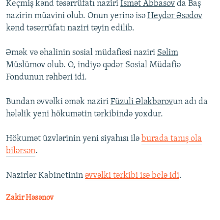
Keçmiş kənd təsərrüfatı naziri
İsmət Abbasov
da Baş
nazirin müavini olub. Onun yerinə isə
Heydər Əsədov
kənd təsərrüfatı naziri təyin edilib.
​Əmək və əhalinin sosial müdafiəsi naziri
Səlim
Müslümov
olub. O, indiyə qədər Sosial Müdafiə
Fondunun rəhbəri idi.
Bundan əvvəlki əmək naziri
Füzuli Ələkbərov
un adı da
hələlik yeni hökumətin tərkibində yoxdur.
Hökumət üzvlərinin yeni siyahısı ilə
burada tanış ola
bilərsən
.
Nazirlər Kabinetinin
əvvəlki tərkibi isə belə idi
.
Zakir Həsənov