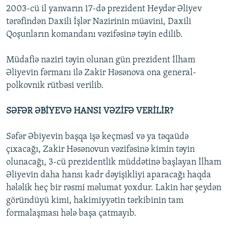
2003-cü il yanvarın 17-də prezident Heydər Əliyev
tərəfindən Daxili İşlər Nazirinin müavini, Daxili
Qoşunların komandanı vəzifəsinə təyin edilib.
Müdafiə naziri təyin olunan gün prezident İlham
Əliyevin fərmanı ilə Zakir Həsənova ona general-
polkovnik rütbəsi verilib.
SƏFƏR ƏBİYEVƏ HANSI VƏZİFƏ VERİLİR?
Səfər Əbiyevin başqa işə keçməsİ və ya təqaüdə
çıxacağı, Zakir Həsənovun vəzifəsinə kimin təyin
olunacağı, 3-cü prezidentlik müddətinə başlayan İlham
Əliyevin daha hansı kadr dəyişikliyi aparacağı haqda
hələlik heç bir rəsmi məlumat yoxdur. Lakin hər şeydən
göründüyü kimi, hakimiyyətin tərkibinin tam
formalaşması hələ başa çatmayıb.