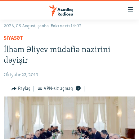
Keçid
linkləri
Əsas
2026, 08 Avqust, şənbə, Bakı vaxtı 14:02
məzmuna
GÜNDƏM
SIYASƏT
qayıt
#İZAHLA
Əsas
İlham Əliyev müdafiə nazirini
KORRUPSIOMETR
naviqasiyaya
dəyişir
qayıt
#ƏSLINDƏ
Axtarışa
Oktyabr 23, 2013
FƏRQƏ BAX
keç
QANUNI DOĞRU
Paylaş
VPN-siz açmaq
ARAŞDIRMA
MULTIMEDIA
RADIO ARXIV
VIDEO
HAQQIMIZDA
FOTOQALEREYA
OXU ZALI