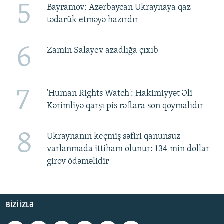
5
Bayramov: Azərbaycan Ukraynaya qaz
tədarük etməyə hazırdır
6
Zamin Salayev azadlığa çıxıb
7
'Human Rights Watch': Hakimiyyət Əli
Kərimliyə qarşı pis rəftara son qoymalıdır
8
Ukraynanın keçmiş səfiri qanunsuz
varlanmada ittiham olunur: 134 min dollar
girov ödəməlidir
BIZI IZLƏ