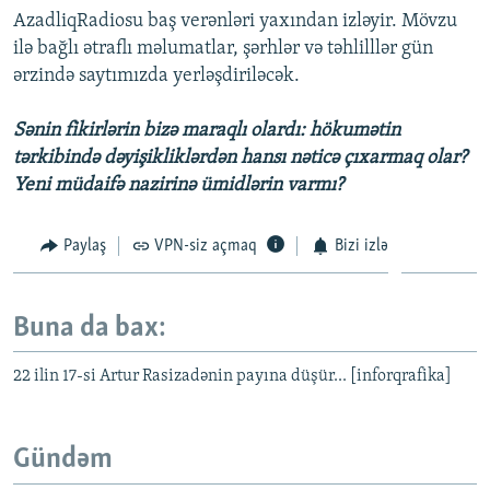
AzadliqRadiosu baş verənləri yaxından izləyir. Mövzu
ilə bağlı ətraflı məlumatlar, şərhlər və təhlilllər gün
ərzində saytımızda yerləşdiriləcək.
Sənin fikirlərin bizə maraqlı olardı: hökumətin
tərkibində dəyişikliklərdən hansı nəticə çıxarmaq olar?
Yeni müdaifə nazirinə ümidlərin varmı?
Paylaş
VPN-siz açmaq
Bizi izlə
Buna da bax:
22 ilin 17-si Artur Rasizadənin payına düşür... [inforqrafika]
Gündəm